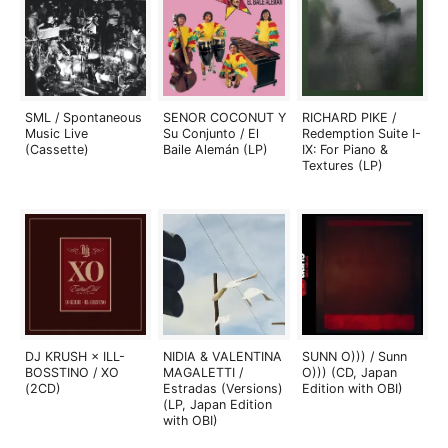
SML / Spontaneous
SENOR COCONUT Y
RICHARD PIKE /
Music Live
Su Conjunto / El
Redemption Suite I-
(Cassette)
Baile Alemán (LP)
IX: For Piano &
Textures (LP)
DJ KRUSH × ILL-
NIDIA & VALENTINA
SUNN O))) / Sunn
BOSSTINO / XO
MAGALETTI /
O))) (CD, Japan
(2CD)
Estradas (Versions)
Edition with OBI)
(LP, Japan Edition
with OBI)