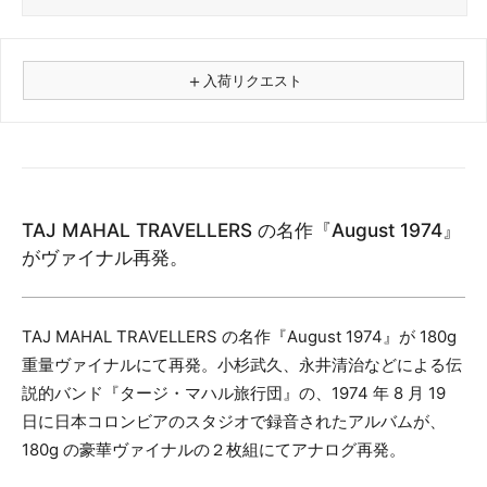
＋
入荷リクエスト
⚠
商品名
TAJ MAHAL TRAVELLERS の名作『August 1974』
フォーマット
がヴァイナル再発。
レコード
CD
カセット
TAJ MAHAL TRAVELLERS の名作『August 1974』が 180g
その他
重量ヴァイナルにて再発。小杉武久、永井清治などによる伝
説的バンド『タージ・マハル旅行団』の、1974 年 8 月 19
メールアドレス（必須）
日に日本コロンビアのスタジオで録音されたアルバムが、
180g の豪華ヴァイナルの２枚組にてアナログ再発。