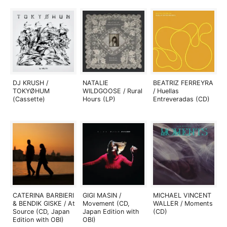
DJ KRUSH /
NATALIE
BEATRIZ FERREYRA
TOKYØHUM
WILDGOOSE / Rural
/ Huellas
(Cassette)
Hours (LP)
Entreveradas (CD)
CATERINA BARBIERI
GIGI MASIN /
MICHAEL VINCENT
& BENDIK GISKE / At
Movement (CD,
WALLER / Moments
Source (CD, Japan
Japan Edition with
(CD)
Edition with OBI)
OBI)