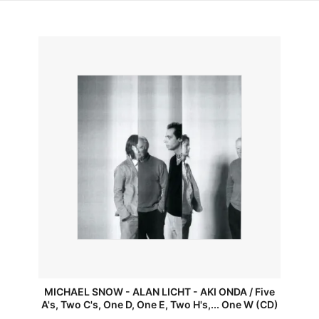
MICHAEL SNOW - ALAN LICHT - AKI ONDA / Five
A's, Two C's, One D, One E, Two H's,... One W (CD)