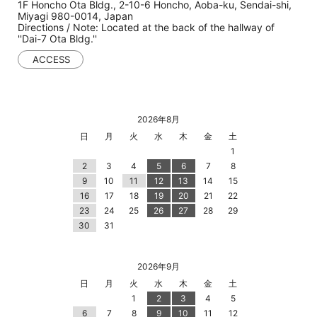
1F Honcho Ota Bldg., 2-10-6 Honcho, Aoba-ku, Sendai-shi,
Miyagi 980-0014, Japan
Directions / Note: Located at the back of the hallway of
''Dai-7 Ota Bldg.''
ACCESS
2026年8月
日
月
火
水
木
金
土
1
2
3
4
5
6
7
8
9
10
11
12
13
14
15
16
17
18
19
20
21
22
23
24
25
26
27
28
29
30
31
2026年9月
日
月
火
水
木
金
土
1
2
3
4
5
6
7
8
9
10
11
12