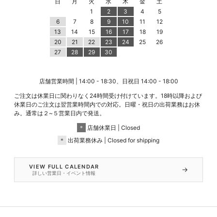
日
月
火
水
木
金
土
1
2
3
4
5
6
7
8
9
10
11
12
13
14
15
16
17
18
19
20
21
22
23
24
25
26
27
28
29
30
店舗営業時間 | 14:00 - 18:30、日祝日 14:00 - 18:00
ご注文は休業日に関わりなく24時間受け付けています。18時以降および
休業日のご注文は翌営業時間内での対応。日曜・祝日の出荷業務はお休
み。通常は２~５営業日内で発送。
＊
店舗休業日 | Closed
＊
出荷業務休み | Closed for shipping
VIEW FULL CALENDAR
→
詳しい営業日・イベント情報