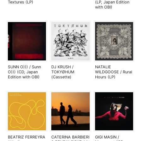
Textures (LP)
(LP, Japan Edition
with OBI)
SUNN O))) / Sunn
DJ KRUSH /
NATALIE
O))) (CD, Japan
TOKYØHUM
WILDGOOSE / Rural
Edition with OBI)
(Cassette)
Hours (LP)
BEATRIZ FERREYRA
CATERINA BARBIERI
GIGI MASIN /