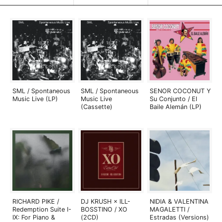
SML / Spontaneous
SML / Spontaneous
SENOR COCONUT Y
Music Live (LP)
Music Live
Su Conjunto / El
(Cassette)
Baile Alemán (LP)
RICHARD PIKE /
DJ KRUSH × ILL-
NIDIA & VALENTINA
Redemption Suite I-
BOSSTINO / XO
MAGALETTI /
IX: For Piano &
(2CD)
Estradas (Versions)