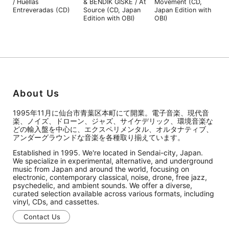
/ Huellas
& BENDIK GISKE / At
Movement (CD,
Entreveradas (CD)
Source (CD, Japan
Japan Edition with
Edition with OBI)
OBI)
About Us
1995年11月に仙台市青葉区本町にて開業。電子音楽、現代音
楽、ノイズ、ドローン、ジャズ、サイケデリック、環境音楽な
どの輸入盤を中心に、エクスペリメンタル、オルタナティブ、
アンダーグラウンドな音楽を各種取り揃えています。
Established in 1995. We're located in Sendai-city, Japan.
We specialize in experimental, alternative, and underground
music from Japan and around the world, focusing on
electronic, contemporary classical, noise, drone, free jazz,
psychedelic, and ambient sounds. We offer a diverse,
curated selection available across various formats, including
vinyl, CDs, and cassettes.
Contact Us