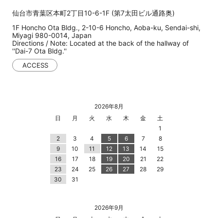
仙台市青葉区本町2丁目10-6-1F (第7太田ビル通路奥)
1F Honcho Ota Bldg., 2-10-6 Honcho, Aoba-ku, Sendai-shi,
Miyagi 980-0014, Japan
Directions / Note: Located at the back of the hallway of
''Dai-7 Ota Bldg.''
ACCESS
2026年8月
日
月
火
水
木
金
土
1
2
3
4
5
6
7
8
9
10
11
12
13
14
15
16
17
18
19
20
21
22
23
24
25
26
27
28
29
30
31
2026年9月