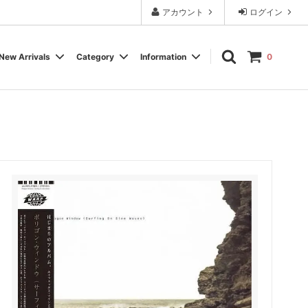
アカウント
ログイン
New Arrivals
Category
Information
0
Cassette Tape
Experimental / Noise
Calendar
Wear, Accessory, Goods
Rock / Pop
FAQ よくある質問
Electronica / IDM
Label