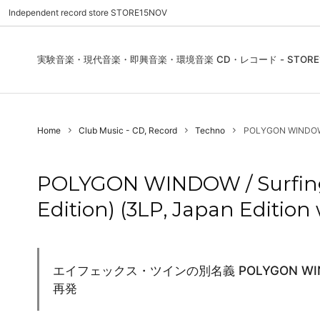
Independent record store STORE15NOV
実験音楽・現代音楽・即興音楽・環境音楽 CD・レコード - STORE1
Pre Order | 予約
New In
FEATURES | 特集
CD, Re
Blues
ご利用
Home
Club Music - CD, Record
Techno
POLYGON WINDOW / S
Used - CD, Record
Folk / World / Country
Contact Us | お問合わせ
DVD, V
Jazz / 
お気に
Sound Art / Non-Music
店舗案内
Sound 
POLYGON WINDOW / Surfing
Heads / Club Jazz
House
Edition) (3LP, Japan Edition
Record Store Day
Wear, 
エイフェックス・ツインの別名義 POLYGON W
再発