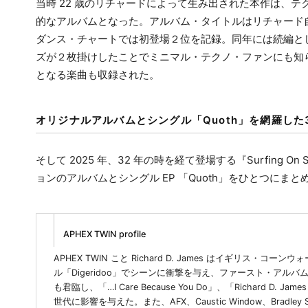
当時 22 歳のリチャードによって生み出された本作は、
的なアルバムとなった。アルバム・タイトルはリチャード自身の発
ダンス・チャートでは初登場２位を記録。同年には続編として
ズが２枚掛けしたことでミニマル・テクノ・ファンにも知
となる楽曲も収録された。
オリジナルアルバムとシングル「Quoth」を網羅した
そして 2025 年、32 年の時を経て登場する『Surfing On Si
ョンのアルバムとシングル EP 「Quoth」をひとつに
APHEX TWIN profile
APHEX TWIN こと Richard D. James はイギリス
ル「Digeridoo」でシーンに衝撃を与え、ファースト・アルバム「Sel
も君臨し、「…I Care Because You Do」、「Richard 
世代に影響を与えた。また、AFX、Caustic Window、Bradley