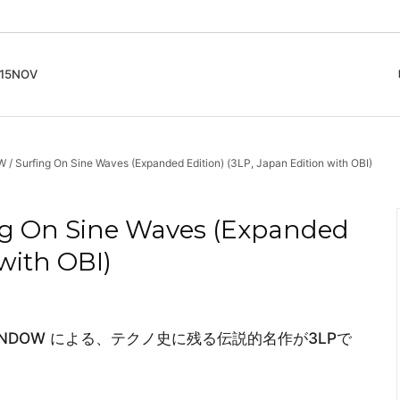
5NOV
cord
ガイド
Club Music - CD, Record
Contemporary / Classical
会員登録とポイント
urfing On Sine Waves (Expanded Edition) (3LP, Japan Edition with OBI)
IDEO
Free Jazz
入りリスト
Book, Zine
New Age / Ambient
News
Track
Bass Music / Dub
 On Sine Waves (Expanded
Techno
 with OBI)
Accessory, Goods
INDOW による、テクノ史に残る伝説的名作が3LPで