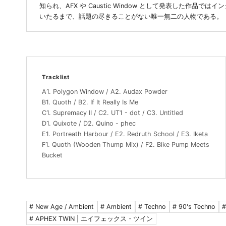
知られ、AFX や Caustic Window として発表した作
いたるまで、話題の尽きることがない唯一無二の人物である。
Tracklist
A1. Polygon Window / A2. Audax Powder
B1. Quoth / B2. If It Really Is Me
C1. Supremacy II / C2. UT1 - dot / C3. Untitled
D1. Quixote / D2. Quino - phec
E1. Portreath Harbour / E2. Redruth School / E3. Iketa
F1. Quoth (Wooden Thump Mix) / F2. Bike Pump Meets
Bucket
# New Age / Ambient
# Ambient
# Techno
# 90's Techno
#
# APHEX TWIN | エイフェックス・ツイン