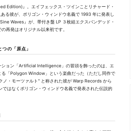
(Expanded Edition)』。エイフェックス・ツインことリチャード・
一人ある彼が、ポリゴン・ウィンドウ名義で 1993 年に発表し
Sine Waves』が、帯付き盤 LP ３枚組エクスパンデッド・
 での再発はオリジナル以来初です。
とつの「原点」
ョン「Artificial Intelligence」の冒頭を飾ったのは、エ
Polygon Window」という楽曲だった（ただし同作で
テクノ・モーツァルト'' と称された彼が Warp Records から
ンではなくポリゴン・ウィンドウ名義で発表された伝説的
撃