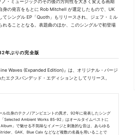
テクノ・ミュージックのその後の方向性を大きく変える画期
言をもとに Rob Mitchell が選定したもので、UK
シングル EP「Quoth」もリリースされ、ジェフ・ミル
られることとなる。表題曲のほか、このシングルで初登場
32年ぶりの完全版
ne Waves (Expanded Edition)』は、オリジナル・バージ
まとめたエクスパンデッド・エディションとしてリリース。
・コーンウォール出身のテクノ/アンビエントの異才。92年に発表したシング
ected Ambient Works 85-92」はオールタイムベストに
D. James Album」で魅せる不気味なイメージと刺激的な音は、あらゆる
 Strider、GAK、Blue Calx などなど複数の名義を用いることで