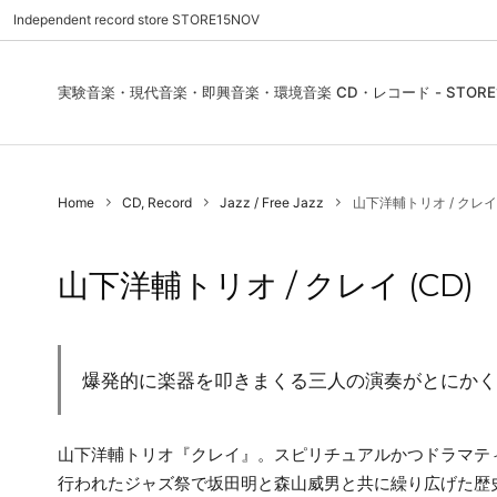
Independent record store STORE15NOV
実験音楽・現代音楽・即興音楽・環境音楽 CD・レコード - STORE1
Pre Order | 予約
New In
FEATURES | 特集
CD, Re
Blues
ご利用
Home
CD, Record
Jazz / Free Jazz
山下洋輔トリオ / クレイ 
Used - CD, Record
Folk / World / Country
Contact Us | お問合わせ
DVD, V
Jazz / 
お気に
Sound Art / Non-Music
店舗案内
Sound 
山下洋輔トリオ / クレイ (CD)
Heads / Club Jazz
House
Record Store Day
Wear, 
爆発的に楽器を叩きまくる三人の演奏がとにかく
山下洋輔トリオ『クレイ』。スピリチュアルかつドラマティ
行われたジャズ祭で坂田明と森山威男と共に繰り広げた歴