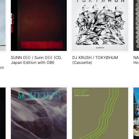
SUNN O))) / Sunn O))) (CD,
DJ KRUSH / TOKYØHUM
NA
Japan Edition with OBI)
(Cassette)
Ho
on