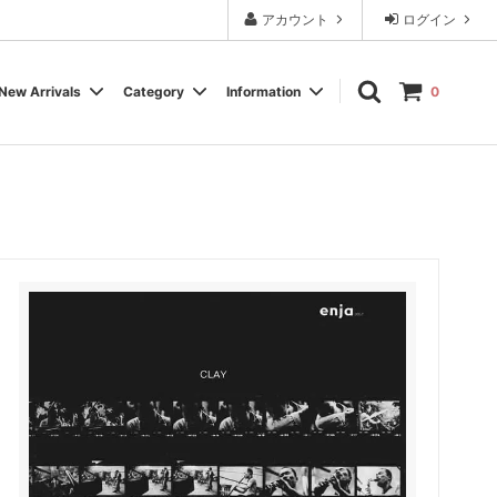
アカウント
ログイン
New Arrivals
Category
Information
0
Cassette Tape
Experimental / Noise
Calendar
Wear, Accessory, Goods
Rock / Pop
FAQ よくある質問
Electronica / IDM
Label