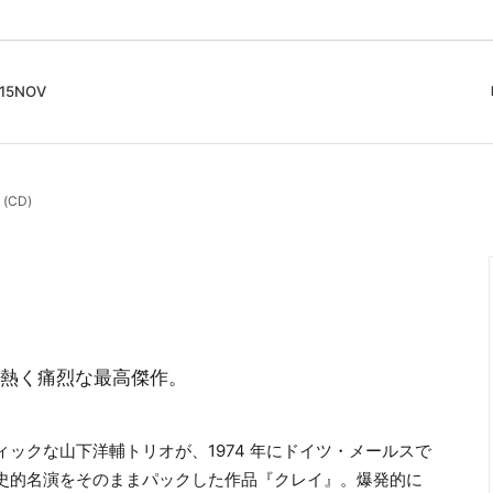
5NOV
cord
ガイド
Club Music - CD, Record
Contemporary / Classical
会員登録とポイント
(CD)
IDEO
Free Jazz
入りリスト
Book, Zine
New Age / Ambient
News
Track
Bass Music / Dub
Techno
Accessory, Goods
熱く痛烈な最高傑作。
ックな山下洋輔トリオが、1974 年にドイツ・メールスで
史的名演をそのままパックした作品『クレイ』。爆発的に