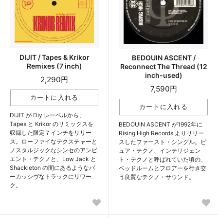
DIJIT / Tapes & Krikor
BEDOUIN ASCENT /
Remixes (7 inch)
Reconnect The Thread (12
inch-used)
2,290円
7,590円
DIJIT が Diy レーベルから、
Tapes と Krikor のリミックスを
BEDOUIN ASCENT が1992年に
収録した限定７インチをリリー
Rising High Records よりリリー
ス。ローファイなテクスチャーと
スしたファースト・シングル。ピ
ノスタルジックなシンセのアンビ
ュア・テクノ、インテリジェン
エント・テクノと、Low Jack と
ト・テクノと呼ばれていた頃の、
Shackleton の間にあるようなパ
ベッドルームとフロアーを行き交
ーカッシヴなトラックにリワー
う良質なテクノ・サウンド。
ク。