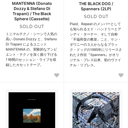
MANTENNA (Donato
THE BLACK DOG /
Dozzy & Stefano Di
Spanners (2LP)
Trapani) / The Black
SOLD OUT
Sphere (Cassette)
Plaid、Repeat のメンバーとして
SOLD OUT
も知られるエド・ハンドリーとア
ミニマルテクノ・シーンで人気の
ンディ・ターナー、そして自称
高い Donato Dozzy と、Stefano
「不協和音の教皇」こと、ケン・
Di Trapani によるユニット
ダウニーの３人からなるブラッ
MANTENNA の、実験的なアンビ
ク・ドッグの1995年にリリースさ
エント・テクノを深く掘り下げる
れた２作目『Spanners』がオリ
1 時間のセッション・ライブを収
ジナル・プレス以来、初のヴァイ
録したカセットテープ。
ナル・リプレス。