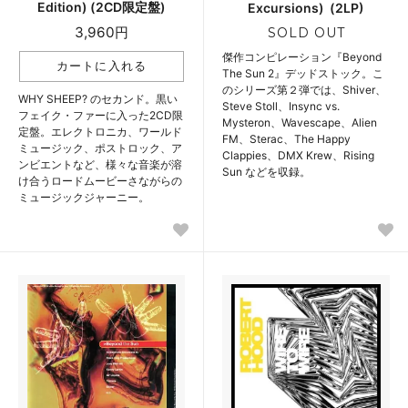
Edition) (2CD限定盤)
Excursions) ‎ (2LP)
3,960円
SOLD OUT
傑作コンピレーション『Beyond
The Sun 2』デッドストック。こ
のシリーズ第２弾では、Shiver、
WHY SHEEP? のセカンド。黒い
Steve Stoll、Insync vs.
フェイク・ファーに入った2CD限
Mysteron、Wavescape、Alien
定盤。エレクトロニカ、ワールド
FM、Sterac、The Happy
ミュージック、ポストロック、ア
Clappies、DMX Krew、Rising
ンビエントなど、様々な音楽が溶
Sun などを収録。
け合うロードムービーさながらの
ミュージックジャーニー。