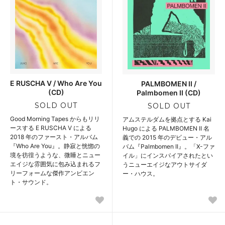
E RUSCHA V / Who Are You
PALMBOMEN II /
(CD)
Palmbomen II (CD)
SOLD OUT
SOLD OUT
Good Morning Tapes からもリリ
アムステルダムを拠点とする Kai
ースする E RUSCHA V による
Hugo による PALMBOMEN II 名
2018 年のファースト・アルバム
義での 2015 年のデビュー・アル
『Who Are You』。静寂と恍惚の
バム『Palmbomen II』。「X-ファ
境を彷徨うような、微睡とニュー
イル」にインスパイアされたとい
エイジな雰囲気に包み込まれるフ
うニューエイジなアウトサイダ
リーフォームな傑作アンビエン
ー・ハウス。
ト・サウンド。