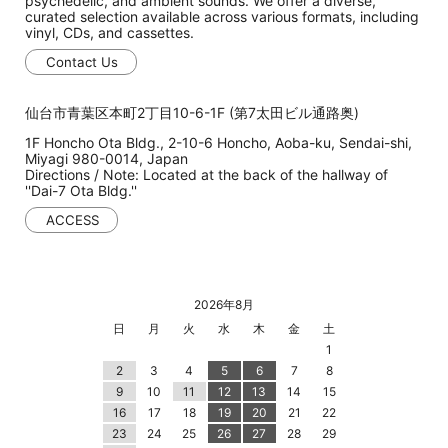
psychedelic, and ambient sounds. We offer a diverse,
curated selection available across various formats, including
vinyl, CDs, and cassettes.
Contact Us
仙台市青葉区本町2丁目10-6-1F (第7太田ビル通路奥)
1F Honcho Ota Bldg., 2-10-6 Honcho, Aoba-ku, Sendai-shi,
Miyagi 980-0014, Japan
Directions / Note: Located at the back of the hallway of
''Dai-7 Ota Bldg.''
ACCESS
2026年8月
日
月
火
水
木
金
土
1
2
3
4
5
6
7
8
9
10
11
12
13
14
15
16
17
18
19
20
21
22
23
24
25
26
27
28
29