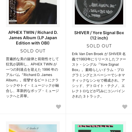
APHEX TWIN / Richard D.
SHIVER / Yore Signal Box
James Album (LP Japan
(12 inch)
Edition with OBI)
SOLD OUT
SOLD OUT
Erik Van Den Broek が SHIVER 名
普遍的な美の旋律と前衛性そして
義で1993年にリリースしたファー
狂気が調和し、APHEX TWIN が
スト・シングル『Yore Signal
一つの到達点を迎えた 1996 年の
Box』。素晴らしいドラム・プロ
アルバム『Richard D. James
グラミングとスペーシーでシネマ
Album』。痙攣するビートにクラ
ティックなシンセで構成され、ア
シックやトイ・ミュージックが融
シッド、デトロイト・テクノ、エ
合し、革新的なポップ・ミュージ
レクトロなどが巧みにコンバイン
ックへと昇華。
された３トラック。