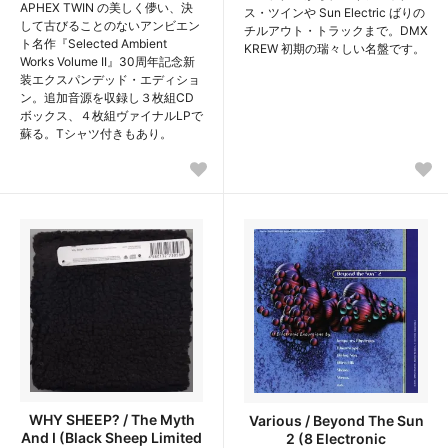
APHEX TWIN の美しく儚い、決
ス・ツインや Sun Electric ばりの
して古びることのないアンビエン
チルアウト・トラックまで。DMX
ト名作『Selected Ambient
KREW 初期の瑞々しい名盤です。
Works Volume II』30周年記念新
装エクスパンデッド・エディショ
ン。追加音源を収録し３枚組CD
ボックス、４枚組ヴァイナルLPで
蘇る。Tシャツ付きもあり。
WHY SHEEP? / The Myth
Various / Beyond The Sun
And I (Black Sheep Limited
2 (8 Electronic