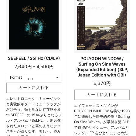
SEEFEEL / Sol.Hz (CD/LP)
POLYGON WINDOW /
Surfing On Sine Waves
2,640円 - 4,590円
(Expanded Edition) (3LP,
Japan Edition with OBI)
Format
6,370円
エレクトロニック・ミュージック
と実験的ギター・ミュージックが
エイフェックス・ツインが
溶け合う、類を見ない存在感を放
POLYGON WINDOW 名義で 1993
つ SEEFEEL の 15 年ぶりとなるフ
年に発表した歴史的名作『Surfing
ル・アルバム『Sol.Hz』。断片化
On Sine Waves』が帯付き盤 3LP
されたメロディと霧のようなテク
で待望のリイシュー。アルバムと
スチャが織りなす、美しく、霞み
シングル EP をひとつにまとめた