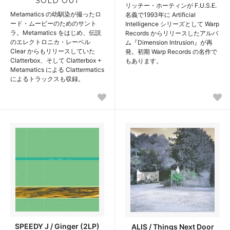
SOLD OUT
リッチー・ホーティンが F.U.S.E.
Metamatics の幼馴染が撮ったロ
名義で1993年に Artificial
ード・ムービーのためのサント
Intelligence シリーズとして Warp
ラ。Metamatics をはじめ、伝説
Records からリリースしたアルバ
のエレクトロニカ・レーベル
ム『Dimension Intrusion』が再
Clear からもリリースしていた
発。初期 Warp Records の名作で
Clatterbox、そして Clatterbox +
もあります。
Metamatics による Clattermatics
によるトラックスも収録。
SPEEDY J / Ginger (2LP)
ALIS / Things Next Door