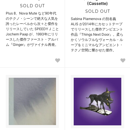
(Cassette)
SOLD OUT
SOLD OUT
Plus 8、Nova Mute など90年代
のテクノ・シーンで絶大な人気を
Sabina Plamenova の別名義
誇ったレーベルから次々と傑作を
ALIS が2014年にカセットテープ
リリースしていた SPEEDY J こと
でリリースした傑作アンビエント
Jochem Paap が、1993年にリリ
作品『Things Next Door』。柔ら
ースした傑作ファースト・アルバ
かくソウルフルなヴォーカル・ル
ム『Ginger』がヴァイナル再発。
ープをミニマルなアンビエント・
テクノ空間に響かせた傑作。