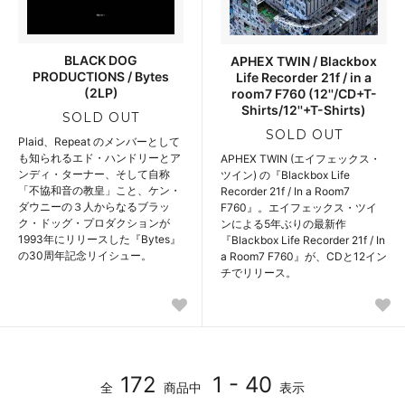
BLACK DOG
APHEX TWIN / Blackbox
PRODUCTIONS / Bytes
Life Recorder 21f / in a
(2LP)
room7 F760 (12''/CD+T-
Shirts/12''+T-Shirts)
SOLD OUT
SOLD OUT
Plaid、Repeat のメンバーとして
も知られるエド・ハンドリーとア
APHEX TWIN (エイフェックス・
ンディ・ターナー、そして自称
ツイン) の『Blackbox Life
「不協和音の教皇」こと、ケン・
Recorder 21f / In a Room7
ダウニーの３人からなるブラッ
F760』。エイフェックス・ツイ
ク・ドッグ・プロダクションが
ンによる5年ぶりの最新作
1993年にリリースした『Bytes』
『Blackbox Life Recorder 21f / In
の30周年記念リイシュー。
a Room7 F760』が、CDと12イン
チでリリース。
172
1 - 40
全
商品中
表示