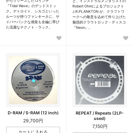
からリリースした12インチ
と、インストゥルメンタリストの
『Tidal Wave』のデッドストッ
Robert Ohmによるプロジェクト
ク。デトロイト、シカゴといった
J.R.PLANKTON が、クラフトワ
ルーツが持つファンキーさに、サ
ークへの敬意を込めて作り上げた
イバーパンクな感覚も全編に帯び
魅惑的クラウトロック・ディスコ
た流麗なテクノト・ラック。
『Neon』。
D-RAM / S-RAM (12 inch)
REPEAT / Repeats (2LP-
used)
29,700円
7,150円