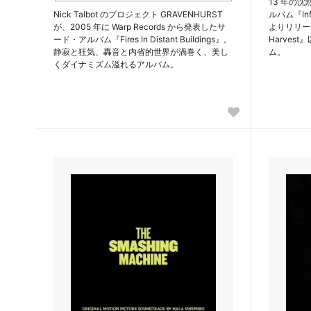
13 年の
Nick Talbot のプロジェクト GRAVENHURST
ルバム『Inf
が、2005 年に Warp Records から発表したサ
よりリリース。
ード・アルバム『Fires In Distant Buildings』。
Harve
静寂と狂気、轟音と内省的世界が渦巻く、美し
ム。
くダイナミズム溢れるアルバム。