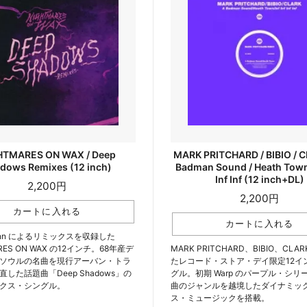
HTMARES ON WAX / Deep
MARK PRITCHARD / BIBIO / C
dows Remixes (12 inch)
Badman Sound / Heath Town /
Inf Inf (12 inch+DL)
2,200円
2,200円
ann によるリミックスを収録した
RES ON WAX の12インチ。68年産デ
MARK PRITCHARD、BIBIO、CLA
ソウルの名曲を現行アーバン・トラ
たレコード・ストア・デイ限定12イ
した話題曲「Deep Shadows」の
グル。初期 Warp のパープル・シリ
クス・シングル。
曲のジャンルを越境したダイナミッ
ス・ミュージックを搭載。