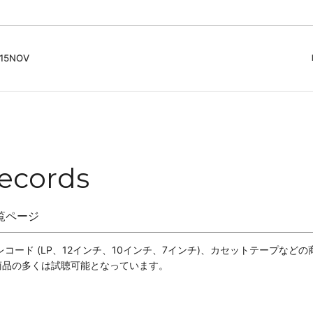
5NOV
cord
ガイド
Club Music - CD, Record
Contemporary / Classical
会員登録とポイント
IDEO
Free Jazz
入りリスト
Book, Zine
New Age / Ambient
News
Track
Bass Music / Dub
ecords
Techno
の一覧ページ
Accessory, Goods
のCDとレコード (LP、12インチ、10インチ、7インチ)、カセットテープな
商品の多くは試聴可能となっています。