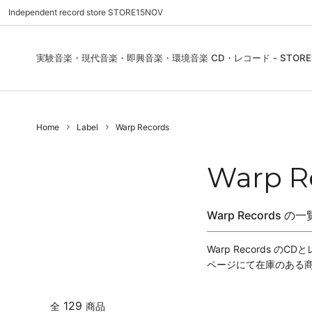
Independent record store STORE15NOV
実験音楽・現代音楽・即興音楽・環境音楽 CD・レコード - STORE1
Pre Order | 予約
New In
FEATURES | 特集
CD, Re
Blues
ご利用
Home
Label
Warp Records
Used - CD, Record
Folk / World / Country
Contact Us | お問合わせ
DVD, V
Jazz / 
お気に
Sound Art / Non-Music
店舗案内
Sound 
Warp R
Heads / Club Jazz
House
Warp Records 
Record Store Day
Wear, 
Warp Records 
ページにて在庫のある
129
全
商品