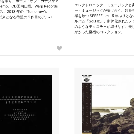
沈黙を破り、ボーズ・オブ・カナダがア
エレクトロニック・ミュージックと
erno』CD国内仕様。Warp Records
ー・ミュージックが溶け合う、類を
2013 年の『Tomorrow's
感を放つ SEEFEEL の 15 年ぶり
st』以来となる待望の５作目のアルバ
ルバム『Sol.Hz』。断片化された
のようなテクスチャが織りなす、美
がかった至福のコレクション。