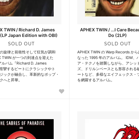
 TWIN / Richard D. James
APHEX TWIN / ...I Care Bec
(LP Japan Edition with OBI)
Do (2LP)
SOLD OUT
SOLD OUT
の旋律と前衛性そして狂気が調和
APHEX TWIN の Warp Records
X TWIN が一つの到達点を迎えた
なった 1995 年のアルバム。 IDM
ルバム『Richard D. James
ア・テクノを踏襲しながら、アシッ
』。痙攣するビートにクラシックやト
ズ、ドリルンベースとも形容される
ジックが融合し、革新的なポップ・
ートなど、多様なエイフェックス・
クへと昇華。
を網羅するアルバム。