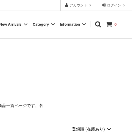
アカウント
ログイン
New Arrivals
Category
Information
0
Cassette Tape
Experimental / Noise
Calendar
Wear, Accessory, Goods
Rock / Pop
FAQ よくある質問
Electronica / IDM
Label
どの商品一覧ページです。各