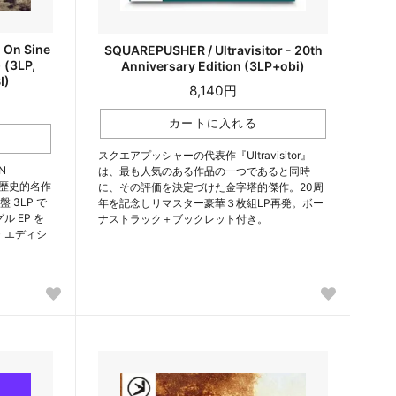
 On Sine
SQUAREPUSHER / Ultravisitor - 20th
 (3LP,
Anniversary Edition (3LP+obi)
I)
8,140円
スクエアプッシャーの代表作『Ultravisitor』
N
は、最も人気のある作品の一つであると同時
した歴史的名作
に、その評価を決定づけた金字塔的傑作。20周
き盤 3LP で
年を記念しリマスター豪華３枚組LP再発。ボー
 EP を
ナストラック＋ブックレット付き。
・エディシ