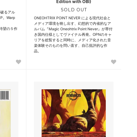
Edition with OBI)
SOLD OUT
を破るアル
P。Warp
ONEOHTRIX POINT NEVER による現代社会と
メディア環境を映し出す、幻想的で内省的なア
なる待望の５作
ルバム『Magic Oneohtrix Point Never』が帯付
き国内仕様としてヴァイナル再発。OPNのキャ
リアを総覧すると同時に、メディア化された音
楽体験そのものを問い直す、自己批評的な作
品。