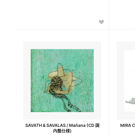
SAVATH & SAVALAS / Mañana (CD 国
MIRA C
内盤仕様)