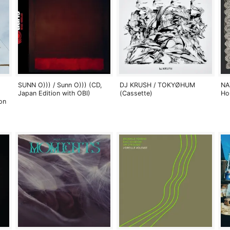
SUNN O))) / Sunn O))) (CD,
DJ KRUSH / TOKYØHUM
NA
Japan Edition with OBI)
(Cassette)
Ho
on