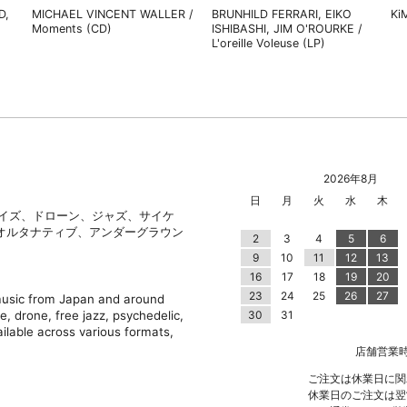
D,
MICHAEL VINCENT WALLER /
BRUNHILD FERRARI, EIKO
Ki
Moments (CD)
ISHIBASHI, JIM O'ROURKE /
L'oreille Voleuse (LP)
2026年8月
日
月
火
水
木
ノイズ、ドローン、ジャズ、サイケ
オルタナティブ、アンダーグラウン
2
3
4
5
6
9
10
11
12
13
16
17
18
19
20
23
24
25
26
27
 music from Japan and around
e, drone, free jazz, psychedelic,
30
31
ilable across various formats,
店舗営業時間 |
ご注文は休業日に関
休業日のご注文は翌