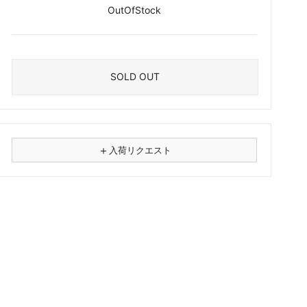
OutOfStock
SOLD OUT
＋
入荷リクエスト
⚠
商品名
フォーマット
レコード
CD
カセット
その他
メールアドレス（必須）