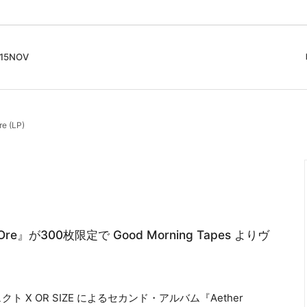
5NOV
cord
ガイド
Club Music - CD, Record
Contemporary / Classical
会員登録とポイント
re (LP)
IDEO
Free Jazz
入りリスト
Book, Zine
New Age / Ambient
News
Track
Bass Music / Dub
Techno
Accessory, Goods
re』が300枚限定で Good Morning Tapes よりヴ
プロジェクト X OR SIZE によるセカンド・アルバム『Aether