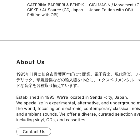
CATERINA BARBIERI & BENDIK
GIGI MASIN / Movement (C
GISKE / At Source (CD, Japan
Japan Edition with OBI)
Edition with OBI)
About Us
1995年11月に仙台市青葉区本町にて開業。電子音楽、現代音楽、
デリック、環境音楽などの輸入盤を中心に、エクスペリメンタル、
ドな音楽を各種取り揃えています。
Established in 1995. We're located in Sendai-city, Japan.
We specialize in experimental, alternative, and underground
the world, focusing on electronic, contemporary classical, nois
and ambient sounds. We offer a diverse, curated selection ava
including vinyl, CDs, and cassettes.
Contact Us