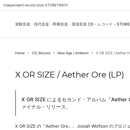
Independent record store STORE15NOV
実験音楽・現代音楽・即興音楽・環境音楽 CD・レコード - STORE1
Pre Order | 予約
New In
FEATURES | 特集
CD, Re
Blues
ご利用
Home
CD, Record
New Age / Ambient
X OR SIZE / Aether O
Used - CD, Record
Folk / World / Country
Contact Us | お問合わせ
DVD, V
Jazz / 
お気に
Sound Art / Non-Music
店舗案内
Sound 
X OR SIZE / Aether Ore (LP)
Heads / Club Jazz
House
Record Store Day
Wear, 
X OR SIZE によるセカンド・アルバム『Aether O
ァイナル・リリース。
X OR SIZE の『Aether Ore』。Josiah Wolfson の