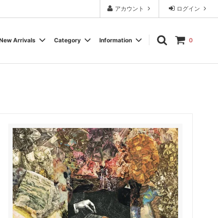
アカウント
ログイン
New Arrivals
Category
Information
0
Cassette Tape
Experimental / Noise
Calendar
Wear, Accessory, Goods
Rock / Pop
FAQ よくある質問
Electronica / IDM
Label