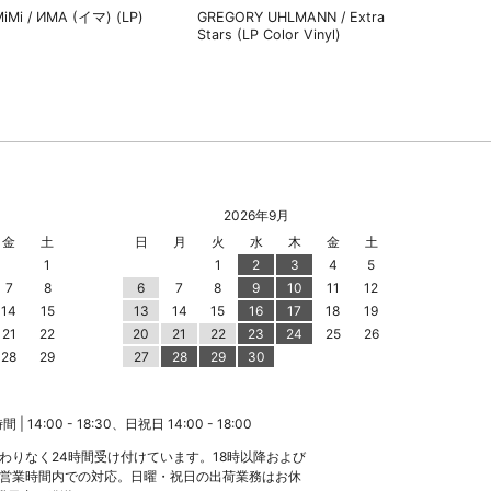
MiMi / ИМА (イマ) (LP)
GREGORY UHLMANN / Extra
Stars (LP Color Vinyl)
2026年9月
金
土
日
月
火
水
木
金
土
1
1
2
3
4
5
7
8
6
7
8
9
10
11
12
14
15
13
14
15
16
17
18
19
21
22
20
21
22
23
24
25
26
28
29
27
28
29
30
 14:00 - 18:30、日祝日 14:00 - 18:00
わりなく24時間受け付けています。18時以降および
営業時間内での対応。日曜・祝日の出荷業務はお休