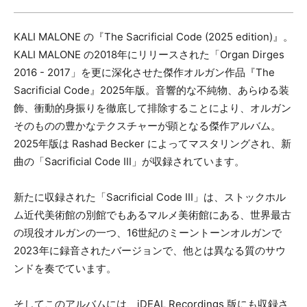
CD
カセット
その他
KALI MALONE の『The Sacrificial Code (2025 edition)』。
KALI MALONE の2018年にリリースされた「Organ Dirges
メールアドレス（必須）
2016 - 2017」を更に深化させた傑作オルガン作品『The
Sacrificial Code』2025年版。音響的な不純物、あらゆる装
飾、衝動的身振りを徹底して排除することにより、オルガン
そのものの豊かなテクスチャーが顕となる傑作アルバム。
2025年版は Rashad Becker によってマスタリングされ、新
曲の「Sacrificial Code III」が収録されています。
新たに収録された「Sacrificial Code III」は、ストックホル
ム近代美術館の別館でもあるマルメ美術館にある、世界最古
の現役オルガンの一つ、16世紀のミーントーンオルガンで
2023年に録音されたバージョンで、他とは異なる質のサウ
ンドを奏でています。
そしてこのアルバムには、iDEAL Recordings 版にも収録さ