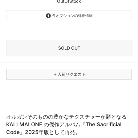
OutOfStock
各オプションの詳細情報
CD
OutOfStock
Vinyl 2LP
OutOfStock
SOLD OUT
＋
入荷リクエスト
⚠
商品名
オルガンそのものの豊かなテクスチャーが顕となる
フォーマット
KALI MALONE の傑作アルバム『The Sacrificial
レコード
Code』2025年版として再発。