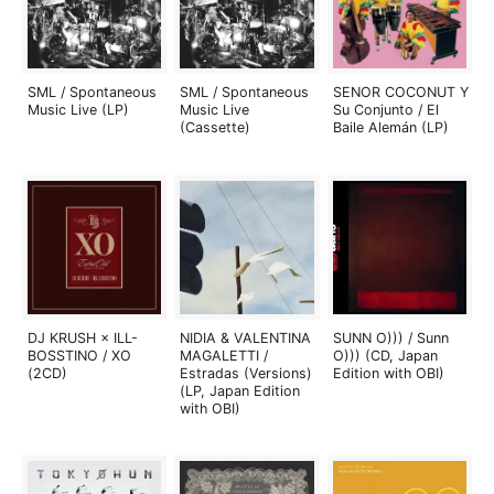
SML / Spontaneous
SML / Spontaneous
SENOR COCONUT Y
Music Live (LP)
Music Live
Su Conjunto / El
(Cassette)
Baile Alemán (LP)
DJ KRUSH × ILL-
NIDIA & VALENTINA
SUNN O))) / Sunn
BOSSTINO / XO
MAGALETTI /
O))) (CD, Japan
(2CD)
Estradas (Versions)
Edition with OBI)
(LP, Japan Edition
with OBI)