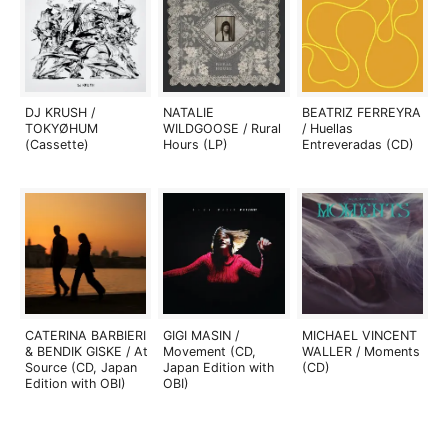
DJ KRUSH /
NATALIE
BEATRIZ FERREYRA
TOKYØHUM
WILDGOOSE / Rural
/ Huellas
(Cassette)
Hours (LP)
Entreveradas (CD)
CATERINA BARBIERI
GIGI MASIN /
MICHAEL VINCENT
& BENDIK GISKE / At
Movement (CD,
WALLER / Moments
Source (CD, Japan
Japan Edition with
(CD)
Edition with OBI)
OBI)