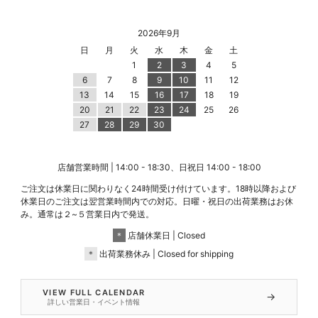
2026年9月
日
月
火
水
木
金
土
1
2
3
4
5
6
7
8
9
10
11
12
13
14
15
16
17
18
19
20
21
22
23
24
25
26
27
28
29
30
店舗営業時間 | 14:00 - 18:30、日祝日 14:00 - 18:00
ご注文は休業日に関わりなく24時間受け付けています。18時以降および
休業日のご注文は翌営業時間内での対応。日曜・祝日の出荷業務はお休
み。通常は２~５営業日内で発送。
＊
店舗休業日 | Closed
＊
出荷業務休み | Closed for shipping
VIEW FULL CALENDAR
→
詳しい営業日・イベント情報