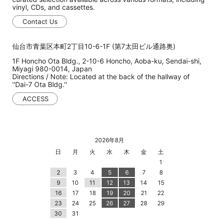
vinyl, CDs, and cassettes.
Contact Us
仙台市青葉区本町2丁目10-6-1F (第7太田ビル通路奥)
1F Honcho Ota Bldg., 2-10-6 Honcho, Aoba-ku, Sendai-shi,
Miyagi 980-0014, Japan
Directions / Note: Located at the back of the hallway of
''Dai-7 Ota Bldg.''
ACCESS
2026年8月
日
月
火
水
木
金
土
1
2
3
4
5
6
7
8
9
10
11
12
13
14
15
16
17
18
19
20
21
22
23
24
25
26
27
28
29
30
31