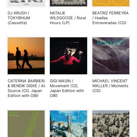
DJ KRUSH /
NATALIE
BEATRIZ FERREYRA
TOKYØHUM
WILDGOOSE / Rural
/ Huellas
(Cassette)
Hours (LP)
Entreveradas (CD)
CATERINA BARBIERI
GIGI MASIN /
MICHAEL VINCENT
& BENDIK GISKE / At
Movement (CD,
WALLER / Moments
Source (CD, Japan
Japan Edition with
(CD)
Edition with OBI)
OBI)