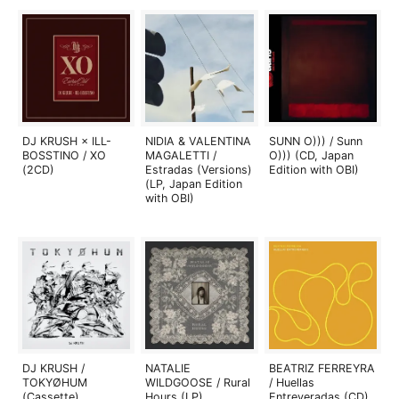
DJ KRUSH × ILL-
NIDIA & VALENTINA
SUNN O))) / Sunn
BOSSTINO / XO
MAGALETTI /
O))) (CD, Japan
(2CD)
Estradas (Versions)
Edition with OBI)
(LP, Japan Edition
with OBI)
DJ KRUSH /
NATALIE
BEATRIZ FERREYRA
TOKYØHUM
WILDGOOSE / Rural
/ Huellas
(Cassette)
Hours (LP)
Entreveradas (CD)