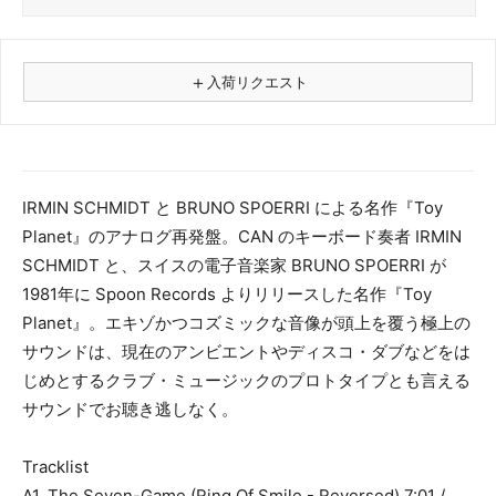
＋
入荷リクエスト
⚠
商品名
IRMIN SCHMIDT と BRUNO SPOERRI による名作『Toy
Planet』のアナログ再発盤。CAN のキーボード奏者 IRMIN
フォーマット
SCHMIDT と、スイスの電子音楽家 BRUNO SPOERRI が
レコード
1981年に Spoon Records よりリリースした名作『Toy
CD
Planet』。エキゾかつコズミックな音像が頭上を覆う極上の
カセット
サウンドは、現在のアンビエントやディスコ・ダブなどをは
その他
じめとするクラブ・ミュージックのプロトタイプとも言える
メールアドレス（必須）
サウンドでお聴き逃しなく。
Tracklist
A1. The Seven-Game (Ring Of Smile - Reversed) 7:01 /