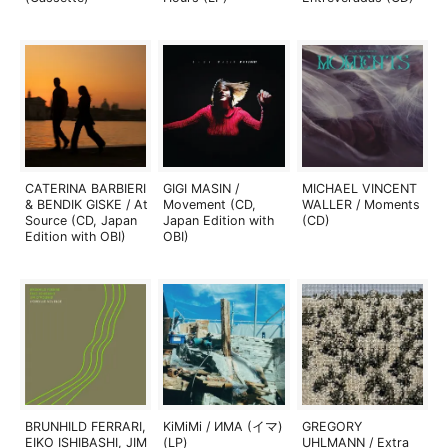
CATERINA BARBIERI
GIGI MASIN /
MICHAEL VINCENT
& BENDIK GISKE / At
Movement (CD,
WALLER / Moments
Source (CD, Japan
Japan Edition with
(CD)
Edition with OBI)
OBI)
BRUNHILD FERRARI,
KiMiMi / ИМА (イマ)
GREGORY
EIKO ISHIBASHI, JIM
(LP)
UHLMANN / Extra