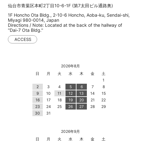
仙台市青葉区本町2丁目10-6-1F (第7太田ビル通路奥)
1F Honcho Ota Bldg., 2-10-6 Honcho, Aoba-ku, Sendai-shi,
Miyagi 980-0014, Japan
Directions / Note: Located at the back of the hallway of
''Dai-7 Ota Bldg.''
ACCESS
2026年8月
日
月
火
水
木
金
土
1
2
3
4
5
6
7
8
9
10
11
12
13
14
15
16
17
18
19
20
21
22
23
24
25
26
27
28
29
30
31
2026年9月
日
月
火
水
木
金
土