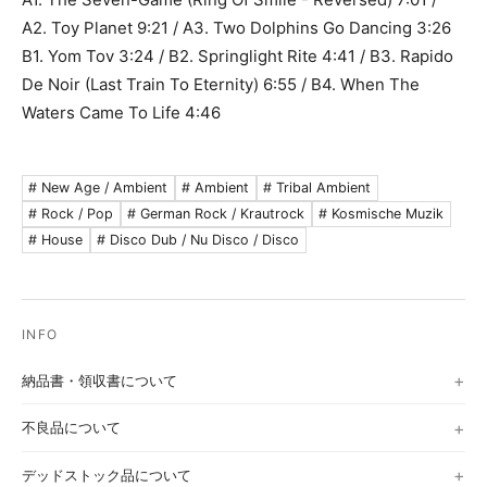
A2. Toy Planet 9:21 / A3. Two Dolphins Go Dancing 3:26
B1. Yom Tov 3:24 / B2. Springlight Rite 4:41 / B3. Rapido
De Noir (Last Train To Eternity) 6:55 / B4. When The
Waters Came To Life 4:46
# New Age / Ambient
# Ambient
# Tribal Ambient
# Rock / Pop
# German Rock / Krautrock
# Kosmische Muzik
# House
# Disco Dub / Nu Disco / Disco
納品書・領収書について
不良品について
デッドストック品について