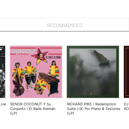
RECOMMENDED
Live
SENOR COCONUT Y Su
RICHARD PIKE / Redemption
DJ
Conjunto / El Baile Alemán
Suite I-IX: For Piano & Textures
XO
(LP)
(LP)