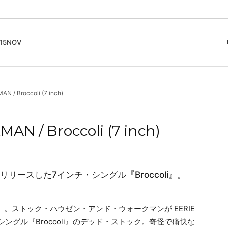
5NOV
cord
ガイド
Club Music - CD, Record
Contemporary / Classical
会員登録とポイント
/ Broccoli (7 inch)
IDEO
Free Jazz
入りリスト
Book, Zine
New Age / Ambient
News
Track
Bass Music / Dub
 / Broccoli (7 inch)
Techno
Accessory, Goods
98年にリリースした7インチ・シングル『Broccoli』。
ccoli』。ストック・ハウゼン・アンド・ウォークマンが EERIE
・シングル『Broccoli』のデッド・ストック。奇怪で痛快な