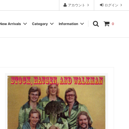
アカウント
ログイン
New Arrivals
Category
Information
0
Cassette Tape
Experimental / Noise
Calendar
Wear, Accessory, Goods
Rock / Pop
FAQ よくある質問
Electronica / IDM
Label