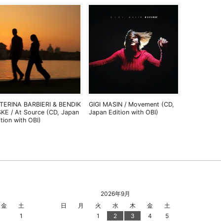
TERINA BARBIERI & BENDIK
GIGI MASIN / Movement (CD,
SKE / At Source (CD, Japan
Japan Edition with OBI)
ition with OBI)
2026年9月
金
土
日
月
火
水
木
金
土
1
1
2
3
4
5