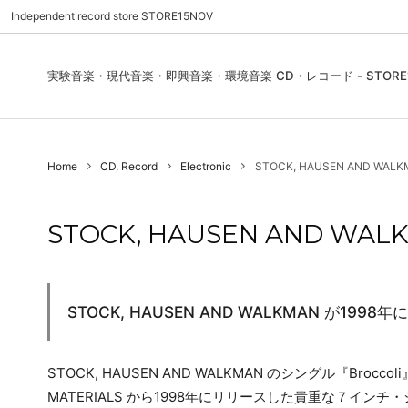
Independent record store STORE15NOV
実験音楽・現代音楽・即興音楽・環境音楽 CD・レコード - STORE1
Pre Order | 予約
New In
FEATURES | 特集
CD, Re
Blues
ご利用
Home
CD, Record
Electronic
STOCK, HAUSEN AND WALKMAN 
Used - CD, Record
Folk / World / Country
Contact Us | お問合わせ
DVD, V
Jazz / 
お気に
Sound Art / Non-Music
店舗案内
Sound 
STOCK, HAUSEN AND WALKMAN
Heads / Club Jazz
House
Record Store Day
Wear, 
STOCK, HAUSEN AND WALKMAN が19
STOCK, HAUSEN AND WALKMAN のシングル『Bro
MATERIALS から1998年にリリースした貴重な７インチ