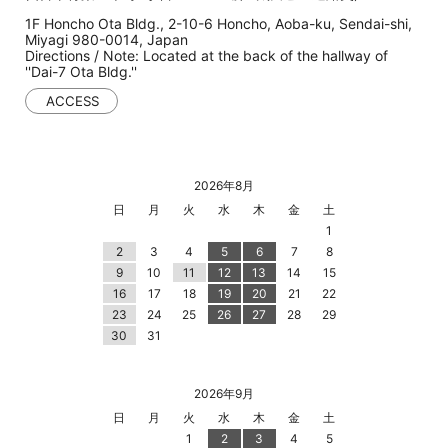
1F Honcho Ota Bldg., 2-10-6 Honcho, Aoba-ku, Sendai-shi,
Miyagi 980-0014, Japan
Directions / Note: Located at the back of the hallway of
''Dai-7 Ota Bldg.''
ACCESS
2026年8月
日
月
火
水
木
金
土
1
2
3
4
5
6
7
8
9
10
11
12
13
14
15
16
17
18
19
20
21
22
23
24
25
26
27
28
29
30
31
2026年9月
日
月
火
水
木
金
土
1
2
3
4
5