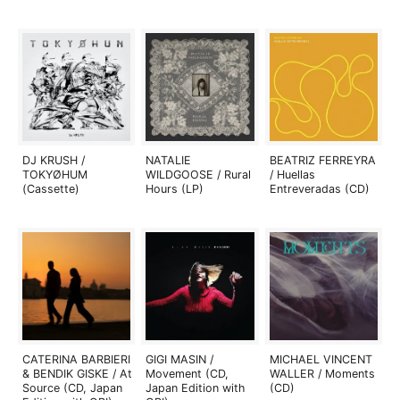
DJ KRUSH /
NATALIE
BEATRIZ FERREYRA
TOKYØHUM
WILDGOOSE / Rural
/ Huellas
(Cassette)
Hours (LP)
Entreveradas (CD)
CATERINA BARBIERI
GIGI MASIN /
MICHAEL VINCENT
& BENDIK GISKE / At
Movement (CD,
WALLER / Moments
Source (CD, Japan
Japan Edition with
(CD)