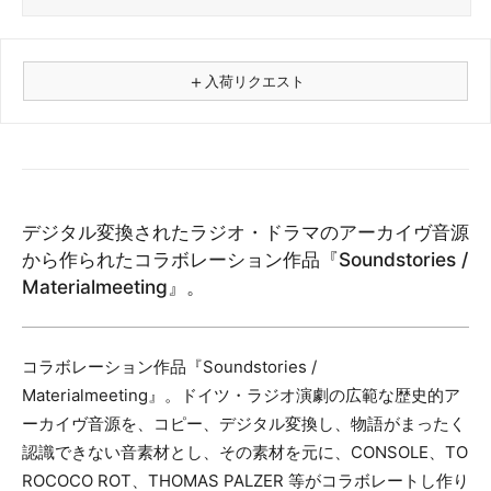
＋
入荷リクエスト
⚠
商品名
デジタル変換されたラジオ・ドラマのアーカイヴ音源
フォーマット
から作られたコラボレーション作品『Soundstories /
レコード
Materialmeeting』。
CD
カセット
その他
コラボレーション作品『Soundstories /
Materialmeeting』。ドイツ・ラジオ演劇の広範な歴史的ア
メールアドレス（必須）
ーカイヴ音源を、コピー、デジタル変換し、物語がまったく
認識できない音素材とし、その素材を元に、CONSOLE、TO
ROCOCO ROT、THOMAS PALZER 等がコラボレートし作り