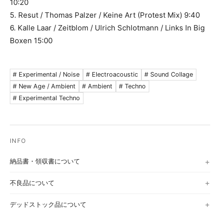
10:20
5. Resut / Thomas Palzer / Keine Art (Protest Mix) 9:40
6. Kalle Laar / Zeitblom / Ulrich Schlotmann / Links In Big
Boxen 15:00
# Experimental / Noise
# Electroacoustic
# Sound Collage
# New Age / Ambient
# Ambient
# Techno
# Experimental Techno
納品書・領収書について
不良品について
デッドストック品について