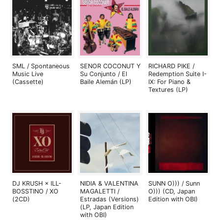
SML / Spontaneous
SENOR COCONUT Y
RICHARD PIKE /
Music Live
Su Conjunto / El
Redemption Suite I-
(Cassette)
Baile Alemán (LP)
IX: For Piano &
Textures (LP)
DJ KRUSH × ILL-
NIDIA & VALENTINA
SUNN O))) / Sunn
BOSSTINO / XO
MAGALETTI /
O))) (CD, Japan
(2CD)
Estradas (Versions)
Edition with OBI)
(LP, Japan Edition
with OBI)