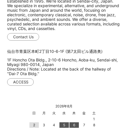
Established in 1995. We're located in Sendai-city, Japan.
We specialize in experimental, alternative, and underground
music from Japan and around the world, focusing on
electronic, contemporary classical, noise, drone, free jazz,
psychedelic, and ambient sounds. We offer a diverse,
curated selection available across various formats, including
vinyl, CDs, and cassettes.
Contact Us
仙台市青葉区本町2丁目10-6-1F (第7太田ビル通路奥)
1F Honcho Ota Bldg., 2-10-6 Honcho, Aoba-ku, Sendai-shi,
Miyagi 980-0014, Japan
Directions / Note: Located at the back of the hallway of
''Dai-7 Ota Bldg.''
ACCESS
2026年8月
日
月
火
水
木
金
土
1
2
3
4
5
6
7
8