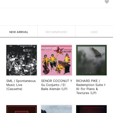
NEW ARRIVAL
RECOMMENDED
USED
SML / Spontaneous
SENOR COCONUT Y
RICHARD PIKE /
Music Live
Su Conjunto / El
Redemption Suite I-
(Cassette)
Baile Alemán (LP)
IX: For Piano &
Textures (LP)