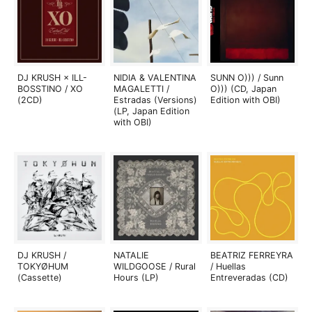
DJ KRUSH × ILL-
NIDIA & VALENTINA
SUNN O))) / Sunn
BOSSTINO / XO
MAGALETTI /
O))) (CD, Japan
(2CD)
Estradas (Versions)
Edition with OBI)
(LP, Japan Edition
with OBI)
DJ KRUSH /
NATALIE
BEATRIZ FERREYRA
TOKYØHUM
WILDGOOSE / Rural
/ Huellas
(Cassette)
Hours (LP)
Entreveradas (CD)