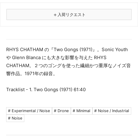
＋
入荷リクエスト
⚠
商品名
RHYS CHATHAM の『Two Gongs (1971)』。Sonic Youth
や Glenn Blanca にも大きな影響を与えた RHYS
フォーマット
CHATHAM。２つのゴングを使った繊細かつ重厚なノイズ音
レコード
響作品。1971年の録音。
CD
カセット
Tracklist - 1. Two Gongs (1971) 61:40
その他
メールアドレス（必須）
# Experimental / Noise
# Drone
# Minimal
# Noise / Industrial
# Noise