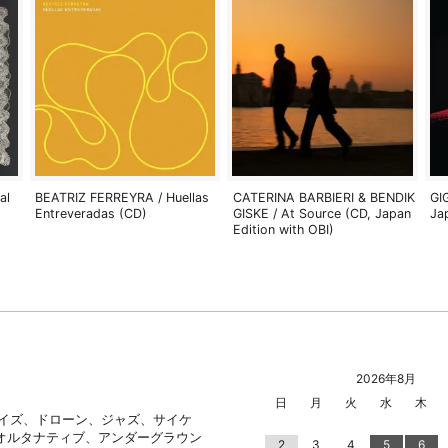
al
BEATRIZ FERREYRA / Huellas
CATERINA BARBIERI & BENDIK
GI
Entreveradas (CD)
GISKE / At Source (CD, Japan
Ja
Edition with OBI)
2026年8月
日
月
火
水
木
ノイズ、ドローン、ジャズ、サイケ
オルタナティブ、アンダーグラウン
2
3
4
5
6