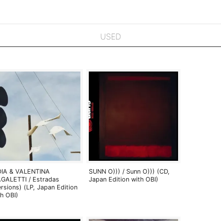
USED
DIA & VALENTINA
SUNN O))) / Sunn O))) (CD,
GALETTI / Estradas
Japan Edition with OBI)
ersions) (LP, Japan Edition
th OBI)