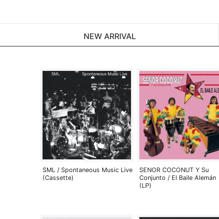
NEW ARRIVAL
SML / Spontaneous Music Live
SENOR COCONUT Y Su
(Cassette)
Conjunto / El Baile Alemán
(LP)