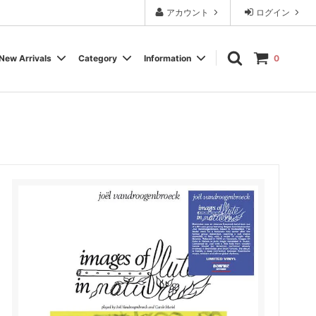
アカウント
ログイン
New Arrivals
Category
Information
0
Cassette Tape
Experimental / Noise
Calendar
Wear, Accessory, Goods
Rock / Pop
FAQ よくある質問
Electronica / IDM
Label