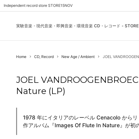
Independent record store STORE15NOV
実験音楽・現代音楽・即興音楽・環境音楽 CD・レコード - STORE1
Pre Order | 予約
New In
FEATURES | 特集
CD, Re
Blues
ご利用
Home
CD, Record
New Age / Ambient
JOEL VANDROOGENBRO
Used - CD, Record
Folk / World / Country
Contact Us | お問合わせ
DVD, V
Jazz / 
お気に
Sound Art / Non-Music
店舗案内
Sound 
JOEL VANDROOGENBROECK /
Heads / Club Jazz
House
Nature (LP)
Record Store Day
Wear, 
1978 年にイタリアのレーベル Cenacolo からリ
作アルバム『Images Of Flute In Nature