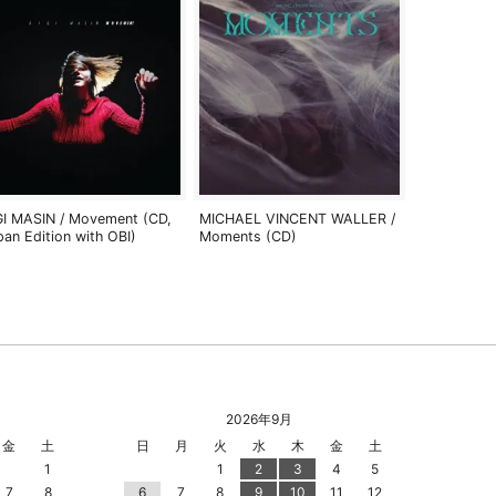
GI MASIN / Movement (CD,
MICHAEL VINCENT WALLER /
pan Edition with OBI)
Moments (CD)
2026年9月
金
土
日
月
火
水
木
金
土
1
1
2
3
4
5
7
8
6
7
8
9
10
11
12