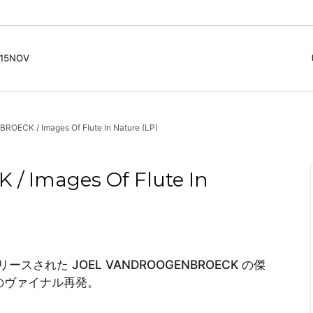
5NOV
cord
ガイド
Club Music - CD, Record
Contemporary / Classical
会員登録とポイント
ECK / Images Of Flute In Nature (LP)
IDEO
Free Jazz
入りリスト
Book, Zine
New Age / Ambient
News
Track
Bass Music / Dub
 Images Of Flute In
Techno
Accessory, Goods
リースされた JOEL VANDROOGENBROECK の傑
』が初のヴァイナル再発。