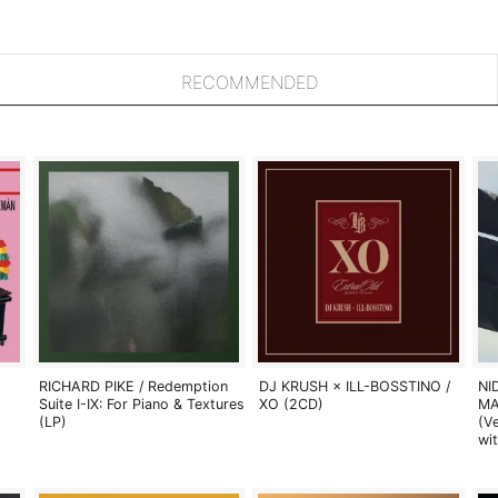
RECOMMENDED
RICHARD PIKE / Redemption
DJ KRUSH × ILL-BOSSTINO /
NI
Suite I-IX: For Piano & Textures
XO (2CD)
MA
(LP)
(V
wi