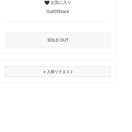
お気に入り
OutOfStock
SOLD OUT
＋
入荷リクエスト
⚠
商品名
フォーマット
レコード
CD
カセット
その他