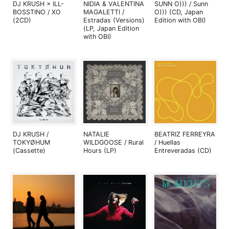
DJ KRUSH × ILL-
NIDIA & VALENTINA
SUNN O))) / Sunn
BOSSTINO / XO
MAGALETTI /
O))) (CD, Japan
(2CD)
Estradas (Versions)
Edition with OBI)
(LP, Japan Edition
with OBI)
DJ KRUSH /
NATALIE
BEATRIZ FERREYRA
TOKYØHUM
WILDGOOSE / Rural
/ Huellas
(Cassette)
Hours (LP)
Entreveradas (CD)