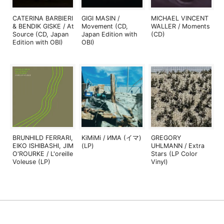
CATERINA BARBIERI
GIGI MASIN /
MICHAEL VINCENT
& BENDIK GISKE / At
Movement (CD,
WALLER / Moments
Source (CD, Japan
Japan Edition with
(CD)
Edition with OBI)
OBI)
BRUNHILD FERRARI,
KiMiMi / ИМА (イマ)
GREGORY
EIKO ISHIBASHI, JIM
(LP)
UHLMANN / Extra
O'ROURKE / L'oreille
Stars (LP Color
Voleuse (LP)
Vinyl)