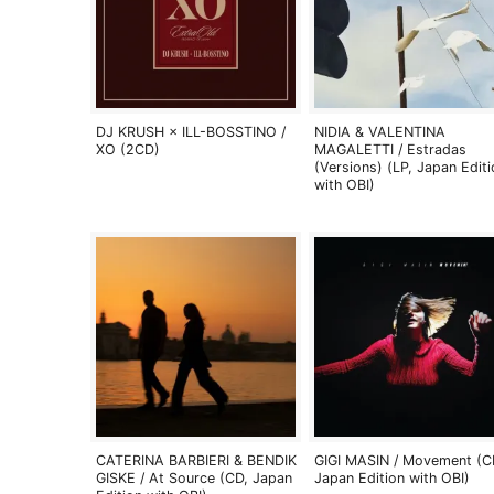
DJ KRUSH × ILL-BOSSTINO /
NIDIA & VALENTINA
XO (2CD)
MAGALETTI / Estradas
(Versions) (LP, Japan Editi
with OBI)
CATERINA BARBIERI & BENDIK
GIGI MASIN / Movement (C
GISKE / At Source (CD, Japan
Japan Edition with OBI)