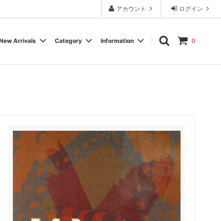
アカウント
ログイン
New Arrivals
Category
Information
0
Cassette Tape
Experimental / Noise
Calendar
Wear, Accessory, Goods
Rock / Pop
FAQ よくある質問
Electronica / IDM
Label