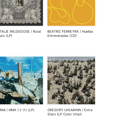
TALIE WILDGOOSE / Rural
BEATRIZ FERREYRA / Huellas
urs (LP)
Entreveradas (CD)
MiMi / ИМА (イマ) (LP)
GREGORY UHLMANN / Extra
Stars (LP Color Vinyl)