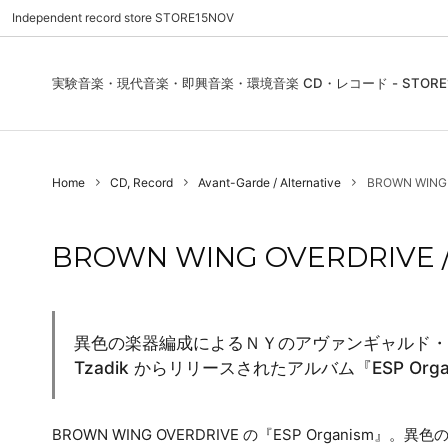
Independent record store STORE15NOV
実験音楽・現代音楽・即興音楽・環境音楽 CD・レコード - STORE1
Pre Order | 予約
New In
FEATURES | 特集
CD, Re
Blues
ご利用
Home
CD, Record
Avant-Garde / Alternative
BROWN WING O
Used - CD, Record
Folk / World / Country
Contact Us | お問合わせ
DVD, V
Jazz / 
お気に
Sound Art / Non-Music
店舗案内
Sound 
BROWN WING OVERDRIVE / 
Heads / Club Jazz
House
Record Store Day
Wear, 
異色の楽器編成によるＮＹのアヴァンギャルド・バンド B
Tzadik からリリースされたアルバム『ESP Orga
BROWN WING OVERDRIVE の『ESP Organis