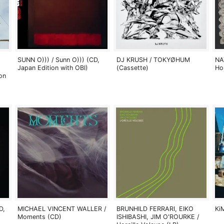
SUNN O))) / Sunn O))) (CD,
DJ KRUSH / TOKYØHUM
NA
Japan Edition with OBI)
(Cassette)
Ho
on
D,
MICHAEL VINCENT WALLER /
BRUNHILD FERRARI, EIKO
Ki
Moments (CD)
ISHIBASHI, JIM O'ROURKE /