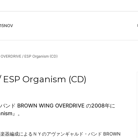
5NOV
cord
ガイド
Club Music - CD, Record
Contemporary / Classical
会員登録とポイント
VERDRIVE / ESP Organism (CD)
IDEO
Free Jazz
入りリスト
Book, Zine
New Age / Ambient
News
Track
Bass Music / Dub
ESP Organism (CD)
Techno
Accessory, Goods
ROWN WING OVERDRIVE の2008年に
nism』。
m』。異色の楽器編成によるＮＹのアヴァンギャルド・バンド BROWN