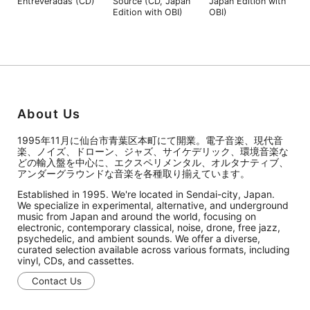
Entreveradas (CD)
Source (CD, Japan
Japan Edition with
Edition with OBI)
OBI)
About Us
1995年11月に仙台市青葉区本町にて開業。電子音楽、現代音
楽、ノイズ、ドローン、ジャズ、サイケデリック、環境音楽な
どの輸入盤を中心に、エクスペリメンタル、オルタナティブ、
アンダーグラウンドな音楽を各種取り揃えています。
Established in 1995. We're located in Sendai-city, Japan.
We specialize in experimental, alternative, and underground
music from Japan and around the world, focusing on
electronic, contemporary classical, noise, drone, free jazz,
psychedelic, and ambient sounds. We offer a diverse,
curated selection available across various formats, including
vinyl, CDs, and cassettes.
Contact Us