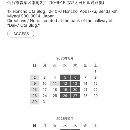
仙台市青葉区本町2丁目10-6-1F (第7太田ビル通路奥)
1F Honcho Ota Bldg., 2-10-6 Honcho, Aoba-ku, Sendai-shi,
Miyagi 980-0014, Japan
Directions / Note: Located at the back of the hallway of
''Dai-7 Ota Bldg.''
ACCESS
2026年8月
日
月
火
水
木
金
土
1
2
3
4
5
6
7
8
9
10
11
12
13
14
15
16
17
18
19
20
21
22
23
24
25
26
27
28
29
30
31
2026年9月
日
月
火
水
木
金
土