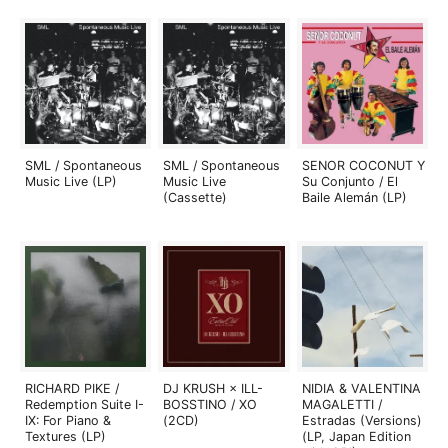
SML / Spontaneous
SML / Spontaneous
SENOR COCONUT Y
Music Live (LP)
Music Live
Su Conjunto / El
(Cassette)
Baile Alemán (LP)
RICHARD PIKE /
DJ KRUSH × ILL-
NIDIA & VALENTINA
Redemption Suite I-
BOSSTINO / XO
MAGALETTI /
IX: For Piano &
(2CD)
Estradas (Versions)
Textures (LP)
(LP, Japan Edition