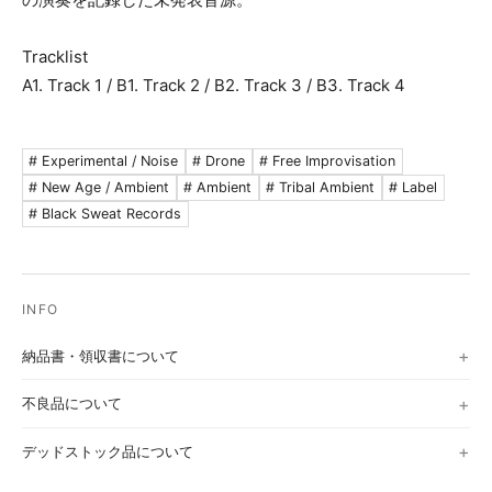
Tracklist
A1. Track 1 / B1. Track 2 / B2. Track 3 / B3. Track 4
# Experimental / Noise
# Drone
# Free Improvisation
# New Age / Ambient
# Ambient
# Tribal Ambient
# Label
# Black Sweat Records
納品書・領収書について
不良品について
デッドストック品について