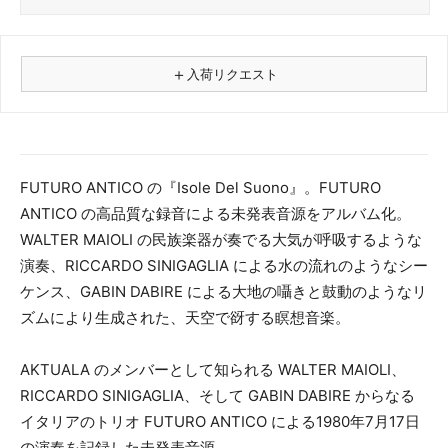
＋
入荷リクエスト
⚠
商品名
FUTURO ANTICO の『Isole Del Suono』。FUTURO
ANTICO の高品質な録音による未発表音源をアルバム化。
フォーマット
WALTER MAIOLI の民族楽器が奏でる大気が呼吸するような
レコード
演奏、RICCARDO SINIGAGLIA による水の流れのようなシー
CD
ケンス、GABIN DABIRE による大地の囁きと鼓動のようなリ
カセット
ズムにより生成された、天空で谺する瞑想音楽。
その他
メールアドレス（必須）
AKTUALA のメンバーとして知られる WALTER MAIOLI、
RICCARDO SINIGAGLIA、そして GABIN DABIRE からなる
イタリアのトリオ FUTURO ANTICO による1980年7月17日
の演奏を記録した未発表音源。