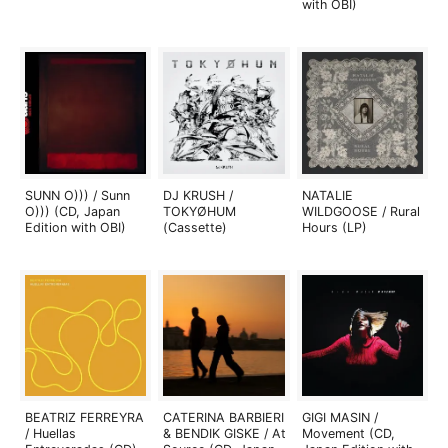
with OBI)
SUNN O))) / Sunn
DJ KRUSH /
NATALIE
O))) (CD, Japan
TOKYØHUM
WILDGOOSE / Rural
Edition with OBI)
(Cassette)
Hours (LP)
BEATRIZ FERREYRA
CATERINA BARBIERI
GIGI MASIN /
/ Huellas
& BENDIK GISKE / At
Movement (CD,