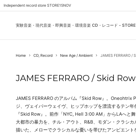
Independent record store STORE15NOV
実験音楽・現代音楽・即興音楽・環境音楽 CD・レコード - STORE1
Pre Order | 予約
New In
FEATURES | 特集
CD, Re
Blues
ご利用
Home
CD, Record
New Age / Ambient
JAMES FERRARO / Sk
Used - CD, Record
Folk / World / Country
Contact Us | お問合わせ
DVD, V
Jazz / 
お気に
Sound Art / Non-Music
店舗案内
Sound 
JAMES FERRARO / Skid Row 
Heads / Club Jazz
House
Record Store Day
Wear, 
JAMES FERRARO のアルバム『Skid Row』。Oneoht
ジ、ヴェイパーウェイヴ、ヒップホップを漂流するテン年代USオ
『Skid Row』。前作「NYC, Hell 3:00 AM」
大都市の暴力を、チル・アウト、R&B、モダン・クラシ
描いた、メローでクラシカルな憂いを帯びたアンビエントな