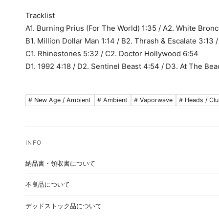
Tracklist
A1. Burning Prius (For The World) 1:35 / A2. White Bronc
B1. Million Dollar Man 1:14 / B2. Thrash & Escalate 3:13 
C1. Rhinestones 5:32 / C2. Doctor Hollywood 6:54
D1. 1992 4:18 / D2. Sentinel Beast 4:54 / D3. At The Bea
# New Age / Ambient
# Ambient
# Vaporwave
# Heads / Cl
納品書・領収書について
不良品について
デッドストック品について