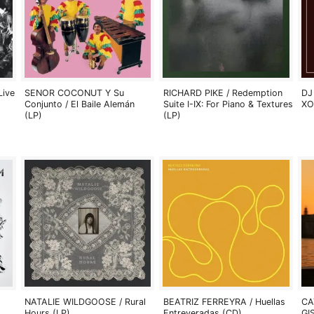
Live
SENOR COCONUT Y Su
RICHARD PIKE / Redemption
DJ
Conjunto / El Baile Alemán
Suite I-IX: For Piano & Textures
XO
(LP)
(LP)
NATALIE WILDGOOSE / Rural
BEATRIZ FERREYRA / Huellas
CA
Hours (LP)
Entreveradas (CD)
GI