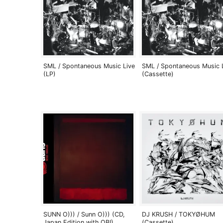
SML / Spontaneous Music Live
SML / Spontaneous Music 
(LP)
(Cassette)
SUNN O))) / Sunn O))) (CD,
DJ KRUSH / TOKYØHUM
Japan Edition with OBI)
(Cassette)