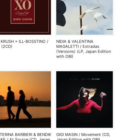
 KRUSH × ILL-BOSSTINO /
NIDIA & VALENTINA
 (2CD)
MAGALETTI / Estradas
(Versions) (LP, Japan Edition
with OBI)
TERINA BARBIERI & BENDIK
GIGI MASIN / Movement (CD,
SKE / At Source (CD, Japan
Japan Edition with OBI)