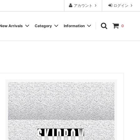
アカウント
ログイン
New Arrivals
Category
Information
0
Cassette Tape
Experimental / Noise
Calendar
Wear, Accessory, Goods
Rock / Pop
FAQ よくある質問
Electronica / IDM
Label