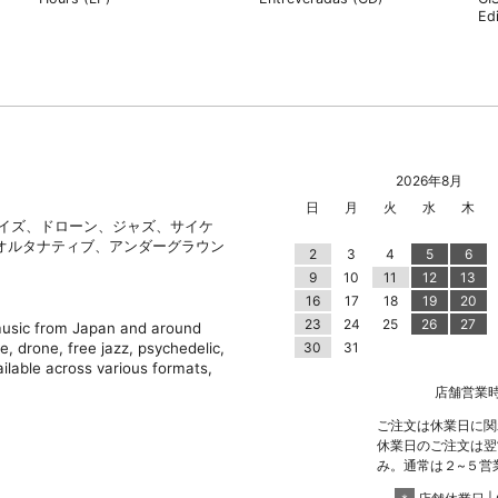
Ed
2026年8月
日
月
火
水
木
ノイズ、ドローン、ジャズ、サイケ
オルタナティブ、アンダーグラウン
2
3
4
5
6
9
10
11
12
13
16
17
18
19
20
23
24
25
26
27
 music from Japan and around
e, drone, free jazz, psychedelic,
30
31
ilable across various formats,
店舗営業時間 |
ご注文は休業日に関
休業日のご注文は翌
み。通常は２~５営