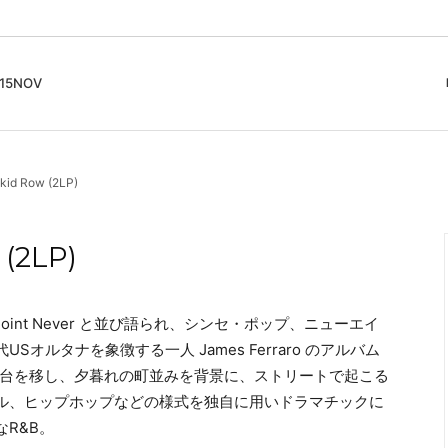
5NOV
cord
ガイド
Club Music - CD, Record
Contemporary / Classical
会員登録とポイント
id Row (2LP)
IDEO
Free Jazz
入りリスト
Book, Zine
New Age / Ambient
News
Track
Bass Music / Dub
(2LP)
Techno
Accessory, Goods
rix Point Never と並び語られ、シンセ・ポップ、ニューエイ
ルタナを象徴する一人 James Ferraro のアルバム
からLAへと舞台を移し、夕暮れの町並みを背景に、ストリートで起こる
カル、ヒップホップなどの様式を独自に用いドラマチックに
R&B。