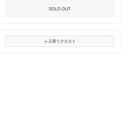
SOLD OUT
＋
入荷リクエスト
⚠
商品名
フォーマット
レコード
CD
カセット
その他
メールアドレス（必須）