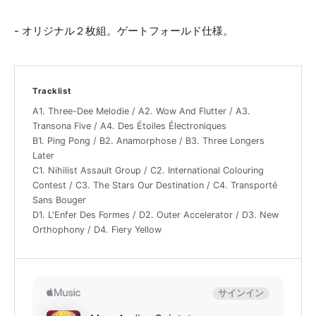
- オリジナル２枚組。ゲートフォールド仕様。
Tracklist
A1. Three-Dee Melodie / A2. Wow And Flutter / A3.
Transona Five / A4. Des Étoiles Électroniques
B1. Ping Pong / B2. Anamorphose / B3. Three Longers
Later
C1. Nihilist Assault Group / C2. International Colouring
Contest / C3. The Stars Our Destination / C4. Transporté
Sans Bouger
D1. L'Enfer Des Formes / D2. Outer Accelerator / D3. New
Orthophony / D4. Fiery Yellow