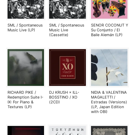
SML / Spontaneous
SML / Spontaneous
SENOR COCONUT Y
Music Live (LP)
Music Live
Su Conjunto / El
(Cassette)
Baile Alemán (LP)
RICHARD PIKE /
DJ KRUSH × ILL-
NIDIA & VALENTINA
Redemption Suite I-
BOSSTINO / XO
MAGALETTI /
IX: For Piano &
(2CD)
Estradas (Versions)
Textures (LP)
(LP, Japan Edition
with OBI)