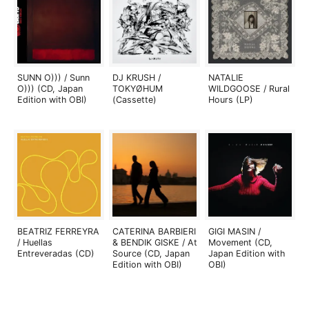
SUNN O))) / Sunn
DJ KRUSH /
NATALIE
O))) (CD, Japan
TOKYØHUM
WILDGOOSE / Rural
Edition with OBI)
(Cassette)
Hours (LP)
BEATRIZ FERREYRA
CATERINA BARBIERI
GIGI MASIN /
/ Huellas
& BENDIK GISKE / At
Movement (CD,
Entreveradas (CD)
Source (CD, Japan
Japan Edition with
Edition with OBI)
OBI)