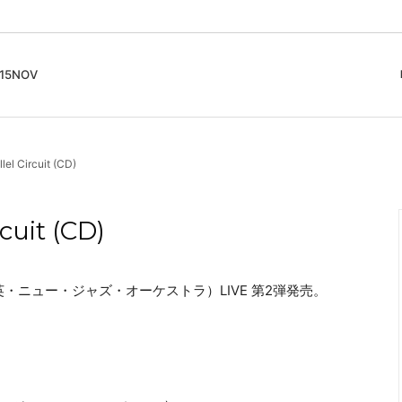
5NOV
cord
ガイド
Club Music - CD, Record
Contemporary / Classical
会員登録とポイント
lel Circuit (CD)
IDEO
Free Jazz
入りリスト
Book, Zine
New Age / Ambient
News
Track
Bass Music / Dub
rcuit (CD)
Techno
Accessory, Goods
NJO（大友良英・ニュー・ジャズ・オーケストラ）LIVE 第2弾発売。