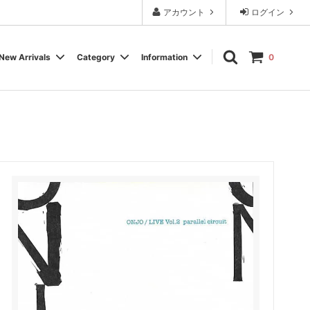
アカウント
ログイン
New Arrivals
Category
Information
0
Cassette Tape
Experimental / Noise
Calendar
Wear, Accessory, Goods
Rock / Pop
FAQ よくある質問
Electronica / IDM
Label