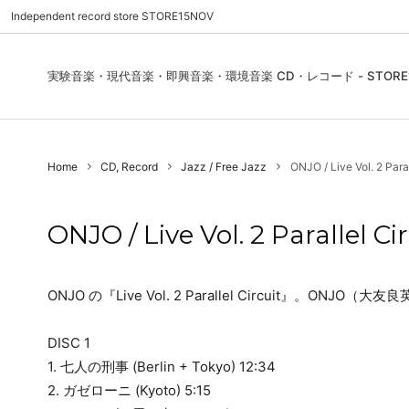
Independent record store STORE15NOV
実験音楽・現代音楽・即興音楽・環境音楽 CD・レコード - STORE1
Pre Order | 予約
New In
FEATURES | 特集
CD, Re
Blues
ご利用
Home
CD, Record
Jazz / Free Jazz
ONJO / Live Vol. 2 Paral
Used - CD, Record
Folk / World / Country
Contact Us | お問合わせ
DVD, V
Jazz / 
お気に
Sound Art / Non-Music
店舗案内
Sound 
ONJO / Live Vol. 2 Parallel Ci
Heads / Club Jazz
House
Record Store Day
Wear, 
ONJO の『Live Vol. 2 Parallel Circuit』。O
DISC 1
1. 七人の刑事 (Berlin + Tokyo) 12:34
2. ガゼローニ (Kyoto) 5:15