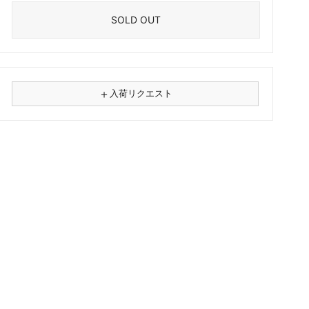
SOLD OUT
＋
入荷リクエスト
⚠
商品名
フォーマット
レコード
CD
カセット
その他
メールアドレス（必須）