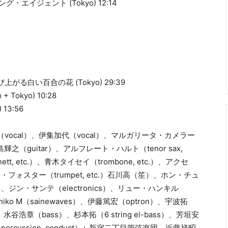
イジェント (Tokyo) 12:14
る白い百合の花 (Tokyo) 29:39
okyo) 10:28
13:56
ィ（vocal）、伊集加代（vocal）、マルガリータ・カメラー
島輝之（guitar）、アルフレート・ハルト（tenor sax,
inett, etc.）、青木タイセイ（trombone, etc.）、アクセ
・フォスター（trumpet, etc.）石川高（笙）、ホン・チュ
cs）、ジン・サンテ（electronics）、リュー・ハンキル
hiko M（sainewaves）、伊藤篤宏（optron）、宇波拓
e）、水谷浩章（bass）、杉本拓（6 string el-bass）、芳垣安
percussion, conduct）+ 新宿二丁目管弦楽団、近藤祥昭