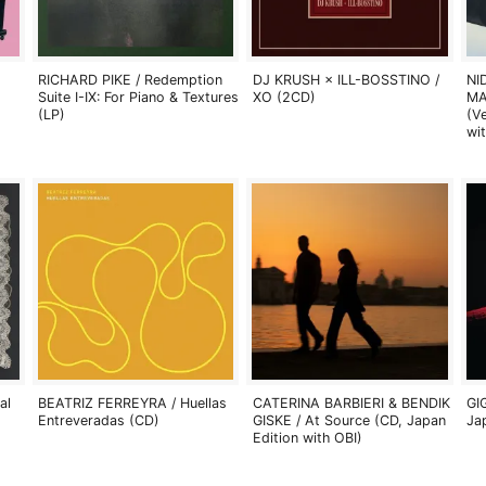
RICHARD PIKE / Redemption
DJ KRUSH × ILL-BOSSTINO /
NI
Suite I-IX: For Piano & Textures
XO (2CD)
MA
(LP)
(V
wi
al
BEATRIZ FERREYRA / Huellas
CATERINA BARBIERI & BENDIK
GI
Entreveradas (CD)
GISKE / At Source (CD, Japan
Ja
Edition with OBI)