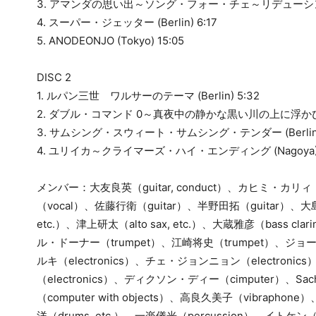
3. アマンダの思い出～ソング・フォー・チェ～リデューシング・エ
4. スーパー・ジェッター (Berlin) 6:17
5. ANODEONJO (Tokyo) 15:05
DISC 2
1. ルパン三世 ワルサーのテーマ (Berlin) 5:32
2. ダブル・コマンド 0～真夜中の静かな黒い川の上に浮かび上が
3. サムシング・スウィート・サムシング・テンダー (Berlin + T
4. ユリイカ～クライマーズ・ハイ・エンディング (Nagoya) 
メンバー：大友良英（guitar, conduct）、カヒミ・カリ
（vocal）、佐藤行衛（guitar）、半野田拓（guitar）、大
etc.）、津上研太（alto sax, etc.）、大蔵雅彦（bass clar
ル・ドーナー（trumpet）、江崎将史（trumpet）、ジョー
ルキ（electronics）、チェ・ジョンニョン（electroni
（electronics）、ディクソン・ディー（cimputer）、Sac
（computer with objects）、高良久美子（vibraphon
洋（drums, etc.）、一楽儀光（percussion）、イトケン（