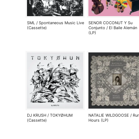
SML / Spontaneous Music Live
SENOR COCONUT Y Su
(Cassette)
Conjunto / El Baile Alemán
(LP)
DJ KRUSH / TOKYØHUM
NATALIE WILDGOOSE / Rur
(Cassette)
Hours (LP)