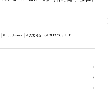
# doubtmusic
# 大友良英 | OTOMO YOSHIHIDE