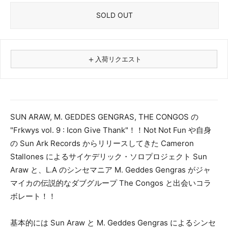
SOLD OUT
＋
入荷リクエスト
⚠
商品名
SUN ARAW, M. GEDDES GENGRAS, THE CONGOS の
"Frkwys vol. 9 : Icon Give Thank"！！Not Not Fun や自身
フォーマット
の Sun Ark Records からリリースしてきた Cameron
レコード
Stallones によるサイケデリック・ソロプロジェクト Sun
CD
Araw と、L.A のシンセマニア M. Geddes Gengras がジャ
カセット
マイカの伝説的なダブグループ The Congos と出会いコラ
その他
ボレート！！
メールアドレス（必須）
基本的には Sun Araw と M. Geddes Gengras によるシンセ