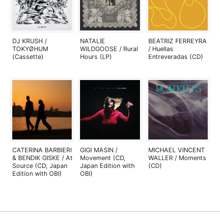
DJ KRUSH /
NATALIE
BEATRIZ FERREYRA
TOKYØHUM
WILDGOOSE / Rural
/ Huellas
(Cassette)
Hours (LP)
Entreveradas (CD)
CATERINA BARBIERI
GIGI MASIN /
MICHAEL VINCENT
& BENDIK GISKE / At
Movement (CD,
WALLER / Moments
Source (CD, Japan
Japan Edition with
(CD)
Edition with OBI)
OBI)