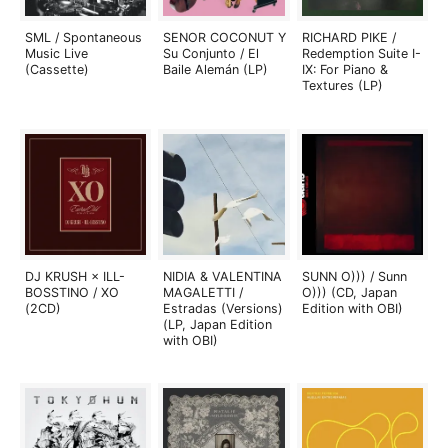
SML / Spontaneous
SENOR COCONUT Y
RICHARD PIKE /
Music Live
Su Conjunto / El
Redemption Suite I-
(Cassette)
Baile Alemán (LP)
IX: For Piano &
Textures (LP)
DJ KRUSH × ILL-
NIDIA & VALENTINA
SUNN O))) / Sunn
BOSSTINO / XO
MAGALETTI /
O))) (CD, Japan
(2CD)
Estradas (Versions)
Edition with OBI)
(LP, Japan Edition
with OBI)