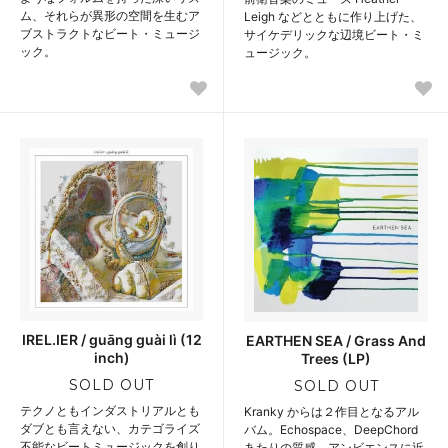
ム、それらが異形の空間を生むア
Leigh などとともに作り上げた、
ブストラクトなビート・ミュージ
サイケデリックな辺境ビート・ミ
ック。
ュージック。
IREL.IER / guāng guài lì (12
EARTHEN SEA / Grass And
inch)
Trees (LP)
SOLD OUT
SOLD OUT
テクノともインダストリアルとも
Kranky からは２作目となるアル
ダブとも言えない、カテゴライズ
バム。Echospace、DeepChord
不能なビートミュージックを創り
あたりの質感、アンビエンスに近