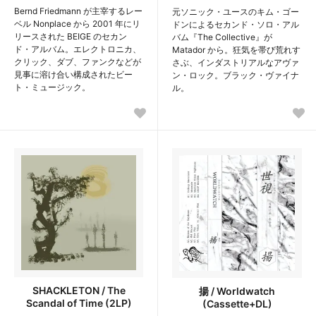
Bernd Friedmann が主宰するレー
元ソニック・ユースのキム・ゴー
ベル Nonplace から 2001 年にリ
ドンによるセカンド・ソロ・アル
リースされた BEIGE のセカン
バム『The Collective』が
ド・アルバム。エレクトロニカ、
Matador から。狂気を帯び荒れす
クリック、ダブ、ファンクなどが
さぶ、インダストリアルなアヴァ
見事に溶け合い構成されたビー
ン・ロック。ブラック・ヴァイナ
ト・ミュージック。
ル。
SHACKLETON / The
揚 / Worldwatch
Scandal of Time (2LP)
(Cassette+DL)