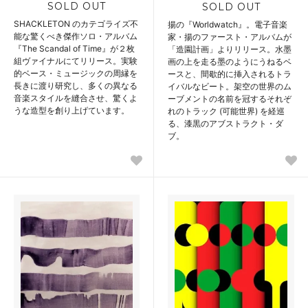
SOLD OUT
SOLD OUT
SHACKLETON のカテゴライズ不
揚の『Worldwatch』。電子音楽
能な驚くべき傑作ソロ・アルバム
家・揚のファースト・アルバムが
『The Scandal of Time』が２枚
「造園計画」よりリリース。水墨
組ヴァイナルにてリリース。実験
画の上を走る墨のようにうねるベ
的ベース・ミュージックの周縁を
ースと、間歇的に挿入されるトラ
長きに渡り研究し、多くの異なる
イバルなビート。架空の世界のム
音楽スタイルを縫合させ、驚くよ
ーブメントの名前を冠するそれぞ
うな造型を創り上げています。
れのトラック (可能世界) を経巡
る、漆黒のアブストラクト・ダ
ブ。