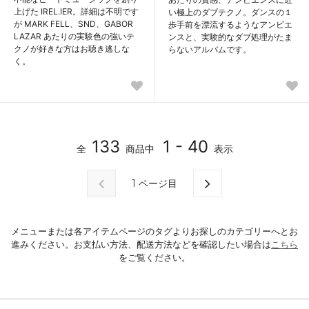
上げた IREL.IER。詳細は不明です
い極上のダブテクノ。ダンスの１
が MARK FELL、SND、GABOR
歩手前を漂流するようなアンビエ
LAZAR あたりの実験色の強いテ
ンスと、実験的なダブ処理がたま
クノが好きな方はお聴き逃しな
らないアルバムです。
く。
133
1 - 40
全
商品中
表示
1
ページ目
メニューまたは各アイテムページのタグよりお探しのカテゴリーへとお
進みください。お支払い方法、配送方法などを確認したい場合は
こちら
をご覧ください。