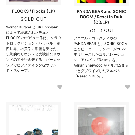
FLOCKS / Flocks (LP)
PANDA BEAR and SONIC
BOOM / Reset in Dub
SOLD OUT
(CD/LP)
Werner Durand と Uli Hohmann
SOLD OUT
によって結成されたデュオ
FLOCKS のデビュー作は、クラウ
アニマル・コレクティヴの
トロックとジョン・ハッセル「第
PANDA BEAR と、SONIC BOOM
四世界」の美学に影響を受けた、
ことピーター・ケンバーが2022
伝統的なサウンドと実験的なサウ
年リリースしたコラボレーショ
ンドの間を行き来する、パーカッ
ン・アルバム『Reset』を、
シブでヒプノティックなサウン
Adrian Sherwood がアルバムまる
ド・スケープ。
ごとダブワイズしたアルバム
『Reset in Dub』。