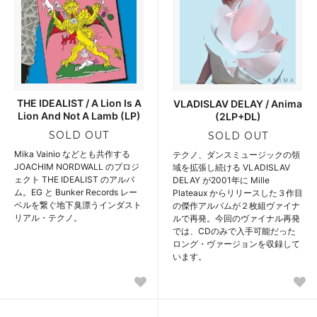
THE IDEALIST / A Lion Is A
VLADISLAV DELAY / Anima
Lion And Not A Lamb (LP)
(2LP+DL)
SOLD OUT
SOLD OUT
Mika Vainio などとも共作する
テクノ、ダンスミュージックの領
JOACHIM NORDWALL のプロジ
域を拡張し続ける VLADISLAV
ェクト THE IDEALIST のアルバ
DELAY が2001年に Mille
ム。EG と Bunker Records レー
Plateaux からリリースした３作目
ベルを繋ぐ地下臭漂うインダスト
の傑作アルバムが２枚組ヴァイナ
リアル・テクノ。
ルで再発。今回のヴァイナル再発
では、CDのみで入手可能だった
ロング・ヴァージョンを収録して
います。