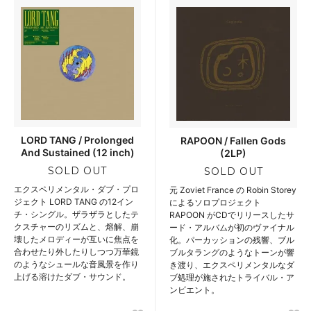
LORD TANG / Prolonged
RAPOON / Fallen Gods
And Sustained (12 inch)
(2LP)
SOLD OUT
SOLD OUT
エクスペリメンタル・ダブ・プロ
元 Zoviet France の Robin Storey
ジェクト LORD TANG の12イン
によるソロプロジェクト
チ・シングル。ザラザラとしたテ
RAPOON がCDでリリースしたサ
クスチャーのリズムと、熔解、崩
ード・アルバムが初のヴァイナル
壊したメロディーが互いに焦点を
化。パーカッションの残響、ブル
合わせたり外したりしつつ万華鏡
ブルタラングのようなトーンが響
のようなシュールな音風景を作り
き渡り、エクスペリメンタルなダ
上げる溶けたダブ・サウンド。
ブ処理が施されたトライバル・ア
ンビエント。