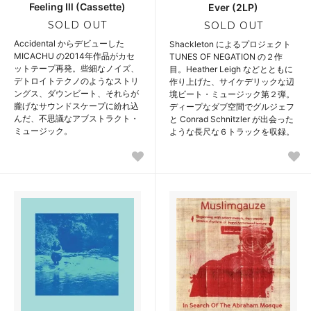
Feeling Ill (Cassette)
Ever (2LP)
SOLD OUT
SOLD OUT
Accidental からデビューした
Shackleton によるプロジェクト
MICACHU の2014年作品がカセ
TUNES OF NEGATION の２作
ットテープ再発。些細なノイズ、
目。Heather Leigh などとともに
デトロイトテクノのようなストリ
作り上げた、サイケデリックな辺
ングス、ダウンビート、それらが
境ビート・ミュージック第２弾。
朧げなサウンドスケープに紛れ込
ディープなダブ空間でグルジェフ
んだ、不思議なアブストラクト・
と Conrad Schnitzler が出会った
ミュージック。
ような長尺な６トラックを収録。