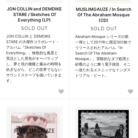
JON COLLIN and DEMDIKE
MUSLIMGAUZE / In Search
STARE / Sketches Of
Of The Abraham Mosque
Everything (LP)
(CD)
SOLD OUT
SOLD OUT
JON COLLIN と DEMDIKE
Abraham Mosque シリーズの第
STARE の大傑作コラボレート・
一弾として2011年に限定500枚で
アルバム『Sketches Of
リリースされたアルバム『In
Everything』。牧歌的な風景と、
Search Of The Abraham
荒涼とした景色がオーバラップ
Mosque』。実験的なダブ処理と
し、夢と現の微睡と澱みの時間を
砂塵のように舞う電子雑音、そこ
紡ぎながら、どこの世界でもない
へ放たれるエスニックなインダス
サウンドスケープを描いていきま
トリアル・ビート。
す。