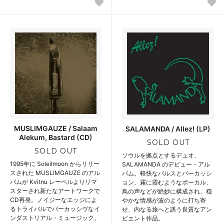
MUSLIMGAUZE / Salaam
SALAMANDA / Allez! (LP)
Alekum, Bastard (CD)
SOLD OUT
SOLD OUT
ソウルを拠点とするデュオ、
1995年に Soleilmoon からリリー
SALAMANDA のデビュー・アル
スされた MUSLIMGAUZE のアル
バム。軽快なパルスとパーカッシ
バムが Kvitnu レーベルよりリマ
ョン、霧に霞むようなボーカル、
スターされ新たなアートワークで
鳥の声などが絶妙に構成され、穏
CD再発。ノイジーなエッジによ
やかな情感が波のように打ち寄
るトライバルでパーカッシヴなイ
せ、内なる旅へと誘う良質なアン
ンダストリアル・ミュージック。
ビエント作品。