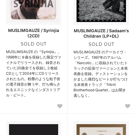
MUSLIMGAUZE / Syrinjia
MUSLIMGAUZE / Sadaam's
(2CD)
Children (LP+DL)
SOLD OUT
SOLD OUT
MUSLIMGAUZE の『Syrinjia』。
MUSLIMGAUZE のアーカイヴ・
1998年に８曲を収録した限定ヴァ
シリーズ。1997年のアルバム
イナルでリリースされ、録音され
「Narcotic」に収録されていたト
ていた20曲全てを収録し２枚組
ラックの拡張ヴァージョンと未発
CDとして2004年にCDリリース
表曲を収録。ディストーションを
されたもの。粉塵のような粒子状
かました痛烈なビートが打ちつけ
の電子雑音が舞う中、打ち鳴らさ
る未発表トラック「Trikrit
れるエスニックなインダストリア
Brotherhood Quartet」はお聞き
ル・ビート。
逃しなく。