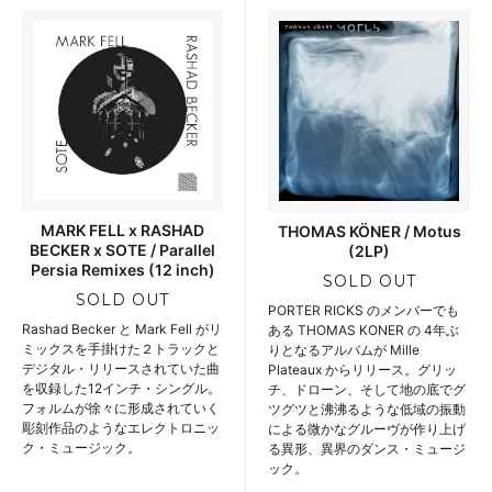
MARK FELL x RASHAD
THOMAS KÖNER / Motus
BECKER x SOTE / Parallel
(2LP)
Persia Remixes (12 inch)
SOLD OUT
SOLD OUT
PORTER RICKS のメンバーでも
Rashad Becker と Mark Fell がリ
ある THOMAS KONER の 4年ぶ
ミックスを手掛けた２トラックと
りとなるアルバムが Mille
デジタル・リリースされていた曲
Plateaux からリリース。グリッ
を収録した12インチ・シングル。
チ、ドローン、そして地の底でグ
フォルムが徐々に形成されていく
ツグツと沸沸るような低域の振動
彫刻作品のようなエレクトロニッ
による微かなグルーヴが作り上げ
ク・ミュージック。
る異形、異界のダンス・ミュージ
ック。