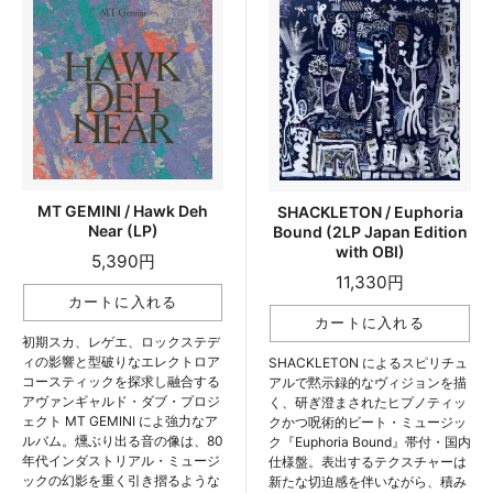
MT GEMINI / Hawk Deh
SHACKLETON / Euphoria
Near (LP)
Bound (2LP Japan Edition
with OBI)
5,390円
11,330円
初期スカ、レゲエ、ロックステデ
ィの影響と型破りなエレクトロア
SHACKLETON によるスピリチュ
コースティックを探求し融合する
アルで黙示録的なヴィジョンを描
アヴァンギャルド・ダブ・プロジ
く、研ぎ澄まされたヒプノティッ
ェクト MT GEMINI によ強力なア
クかつ呪術的ビート・ミュージッ
ルバム。燻ぶり出る音の像は、80
ク『Euphoria Bound』帯付・国内
年代インダストリアル・ミュージ
仕様盤。表出するテクスチャーは
ックの幻影を重く引き摺るような
新たな切迫感を伴いながら、積み