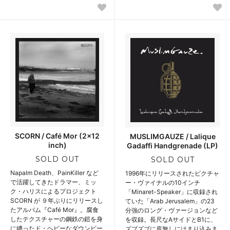
SCORN / Café Mor (2x12
MUSLIMGAUZE / Lalique
inch)
Gadaffi Handgrenade (LP)
SOLD OUT
SOLD OUT
Napalm Death、PainKiller など
1996年にリリースされたピクチャ
で活躍してきたドラマー、ミッ
ー・ヴァイナルの10インチ
ク・ハリスによるプロジェクト
「Minaret-Speaker」に収録され
SCORN が ９年ぶりにリリースし
ていた「Arab Jerusalem」の23
たアルバム『Café Mor』。腐食
分強のロング・ヴァージョンなど
したテクスチャーの鋼鉄の鎧を身
を収録。長尺なAサイドとB1に、
に纏ったド・ヘビーなダウンビー
ズブズブに底無しにはまり込みま