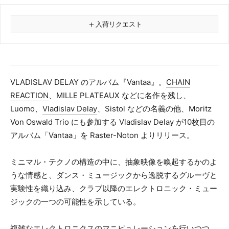
＋
入荷リクエスト
⚠
商品名
VLADISLAV DELAY のアルバム『Vantaa』。
CHAIN
REACTION
、MILLE PLATEAUX などに名作を残し、
フォーマット
Luomo、
Vladislav Delay
、Sistol などの名義の他、Moritz
レコード
Von Oswald Trio にも参加する Vladislav Delay が10枚目の
CD
アルバム「Vantaa」を Raster-Noton よりリリース。
カセット
その他
ミニマル・テクノの構造の中に、抽象映像を喚起するかのよ
メールアドレス（必須）
うな情感と、ダンス・ミュージックから逸脱するグルーヴと
実験性を織り込み、クラブ以降のエレクトロニック・ミュー
ジックの一つの可能性を示している。
複雑なエレクトロニクスのマニピュレーションを行いつつ