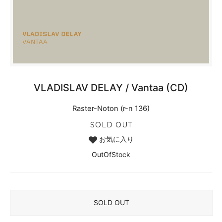
VLADISLAV DELAY / Vantaa (CD)
Raster-Noton (r-n 136)
SOLD OUT
お気に入り
OutOfStock
SOLD OUT