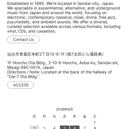
Established in 1995. We're located in Sendai-city, Japan.
We specialize in experimental, alternative, and underground
music from Japan and around the world, focusing on
electronic, contemporary classical, noise, drone, free jazz,
psychedelic, and ambient sounds. We offer a diverse,
curated selection available across various formats, including
vinyl, CDs, and cassettes.
Contact Us
仙台市青葉区本町2丁目10-6-1F (第7太田ビル通路奥)
1F Honcho Ota Bldg., 2-10-6 Honcho, Aoba-ku, Sendai-shi,
Miyagi 980-0014, Japan
Directions / Note: Located at the back of the hallway of
''Dai-7 Ota Bldg.''
ACCESS
2026年8月
日
月
火
水
木
金
土
1
2
3
4
5
6
7
8