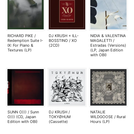
RICHARD PIKE /
DJ KRUSH × ILL-
NIDIA & VALENTINA
Redemption Suite I-
BOSSTINO / XO
MAGALETTI /
IX: For Piano &
(2CD)
Estradas (Versions)
Textures (LP)
(LP, Japan Edition
with OBI)
SUNN O))) / Sunn
DJ KRUSH /
NATALIE
O))) (CD, Japan
TOKYØHUM
WILDGOOSE / Rural
Edition with OBI)
(Cassette)
Hours (LP)