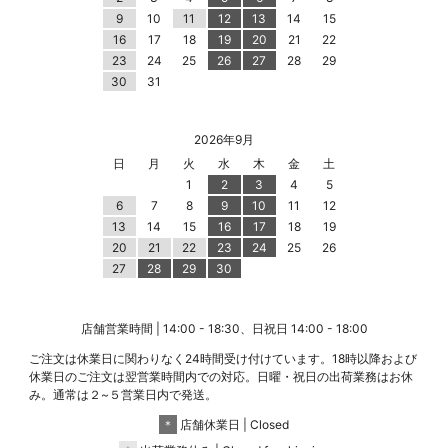
9
10
11
12
13
14
15
16
17
18
19
20
21
22
23
24
25
26
27
28
29
30
31
2026年9月
日
月
火
水
木
金
土
1
2
3
4
5
6
7
8
9
10
11
12
13
14
15
16
17
18
19
20
21
22
23
24
25
26
27
28
29
30
店舗営業時間 | 14:00 - 18:30、日祝日 14:00 - 18:00
ご注文は休業日に関わりなく24時間受け付けています。18時以降および
休業日のご注文は翌営業時間内での対応。日曜・祝日の出荷業務はお休
み。通常は２~５営業日内で発送。
＊
店舗休業日 | Closed