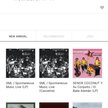
NEW ARRIVAL
RECOMMENDED
USED
SML / Spontaneous
SML / Spontaneous
SENOR COCONUT Y
Music Live (LP)
Music Live
Su Conjunto / El
(Cassette)
Baile Alemán (LP)