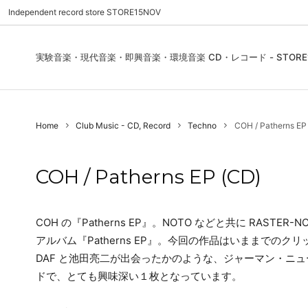
Independent record store STORE15NOV
実験音楽・現代音楽・即興音楽・環境音楽 CD・レコード - STORE1
Pre Order | 予約
New In
FEATURES | 特集
CD, Re
Blues
ご利用
Home
Club Music - CD, Record
Techno
COH / Patherns EP
Used - CD, Record
Folk / World / Country
Contact Us | お問合わせ
DVD, V
Jazz / 
お気に
Sound Art / Non-Music
店舗案内
Sound 
COH / Patherns EP (CD)
Heads / Club Jazz
House
Record Store Day
Wear, 
COH の『Patherns EP』。NOTO などと共に RAST
アルバム『Patherns EP』。今回の作品はいままでの
DAF と池田亮二が出会ったかのような、ジャーマン・ニ
ドで、とても興味深い１枚となっています。