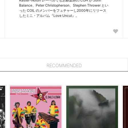
Raster-Noton レーベルでもお馴染みの COH が John
Balance、Peter Christopherson、Stephen Thrower とい
った COIL のメンバーをフュチャーし2000年にリリース
したミニ・アルバム『Love Uncut』。
RECOMMENDED