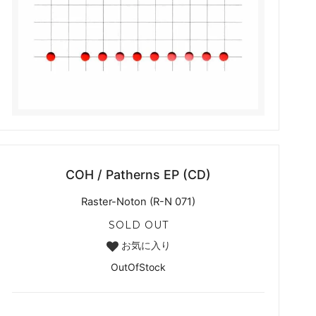
COH / Patherns EP (CD)
Raster-Noton (R-N 071)
SOLD OUT
お気に入り
OutOfStock