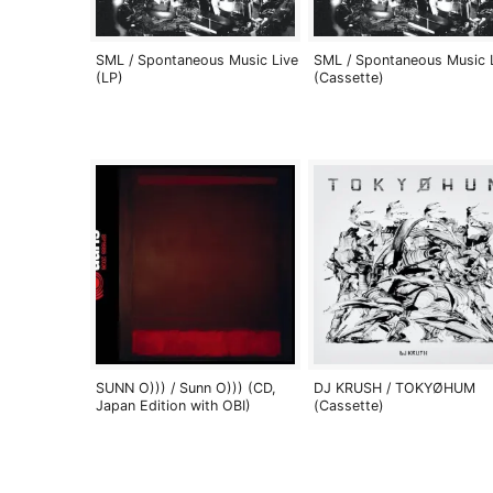
SML / Spontaneous Music Live
SML / Spontaneous Music 
(LP)
(Cassette)
SUNN O))) / Sunn O))) (CD,
DJ KRUSH / TOKYØHUM
Japan Edition with OBI)
(Cassette)