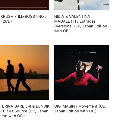
 KRUSH × ILL-BOSSTINO /
NIDIA & VALENTINA
 (2CD)
MAGALETTI / Estradas
(Versions) (LP, Japan Edition
with OBI)
TERINA BARBIERI & BENDIK
GIGI MASIN / Movement (CD,
SKE / At Source (CD, Japan
Japan Edition with OBI)
ition with OBI)