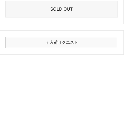
SOLD OUT
＋
入荷リクエスト
⚠
商品名
フォーマット
レコード
CD
カセット
その他
メールアドレス（必須）