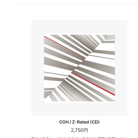
COH / Z-Rated (CD)
2,750円