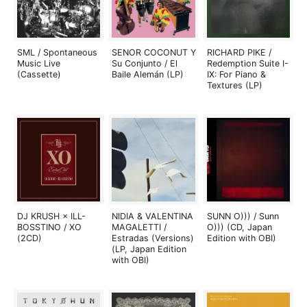
SML / Spontaneous
SENOR COCONUT Y
RICHARD PIKE /
Music Live
Su Conjunto / El
Redemption Suite I-
(Cassette)
Baile Alemán (LP)
IX: For Piano &
Textures (LP)
DJ KRUSH × ILL-
NIDIA & VALENTINA
SUNN O))) / Sunn
BOSSTINO / XO
MAGALETTI /
O))) (CD, Japan
(2CD)
Estradas (Versions)
Edition with OBI)
(LP, Japan Edition
with OBI)