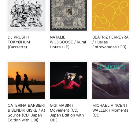
DJ KRUSH /
NATALIE
BEATRIZ FERREYRA
TOKYØHUM
WILDGOOSE / Rural
/ Huellas
(Cassette)
Hours (LP)
Entreveradas (CD)
CATERINA BARBIERI
GIGI MASIN /
MICHAEL VINCENT
& BENDIK GISKE / At
Movement (CD,
WALLER / Moments
Source (CD, Japan
Japan Edition with
(CD)
Edition with OBI)
OBI)