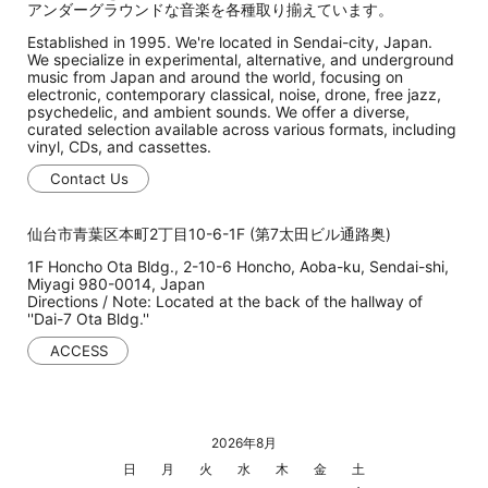
アンダーグラウンドな音楽を各種取り揃えています。
Established in 1995. We're located in Sendai-city, Japan.
We specialize in experimental, alternative, and underground
music from Japan and around the world, focusing on
electronic, contemporary classical, noise, drone, free jazz,
psychedelic, and ambient sounds. We offer a diverse,
curated selection available across various formats, including
vinyl, CDs, and cassettes.
Contact Us
仙台市青葉区本町2丁目10-6-1F (第7太田ビル通路奥)
1F Honcho Ota Bldg., 2-10-6 Honcho, Aoba-ku, Sendai-shi,
Miyagi 980-0014, Japan
Directions / Note: Located at the back of the hallway of
''Dai-7 Ota Bldg.''
ACCESS
2026年8月
日
月
火
水
木
金
土