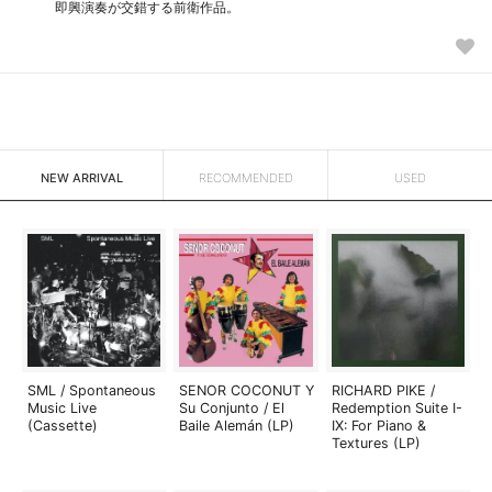
即興演奏が交錯する前衛作品。
NEW ARRIVAL
RECOMMENDED
USED
SML / Spontaneous
SENOR COCONUT Y
RICHARD PIKE /
Music Live
Su Conjunto / El
Redemption Suite I-
(Cassette)
Baile Alemán (LP)
IX: For Piano &
Textures (LP)