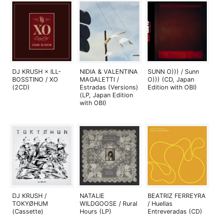
DJ KRUSH × ILL-
NIDIA & VALENTINA
SUNN O))) / Sunn
BOSSTINO / XO
MAGALETTI /
O))) (CD, Japan
(2CD)
Estradas (Versions)
Edition with OBI)
(LP, Japan Edition
with OBI)
DJ KRUSH /
NATALIE
BEATRIZ FERREYRA
TOKYØHUM
WILDGOOSE / Rural
/ Huellas
(Cassette)
Hours (LP)
Entreveradas (CD)