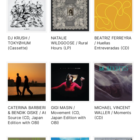
DJ KRUSH /
NATALIE
BEATRIZ FERREYRA
TOKYØHUM
WILDGOOSE / Rural
/ Huellas
(Cassette)
Hours (LP)
Entreveradas (CD)
CATERINA BARBIERI
GIGI MASIN /
MICHAEL VINCENT
& BENDIK GISKE / At
Movement (CD,
WALLER / Moments
Source (CD, Japan
Japan Edition with
(CD)
Edition with OBI)
OBI)