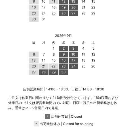
9
10
11
12
13
14
15
16
17
18
19
20
21
22
23
24
25
26
27
28
29
30
31
2026年9月
日
月
火
水
木
金
土
1
2
3
4
5
6
7
8
9
10
11
12
13
14
15
16
17
18
19
20
21
22
23
24
25
26
27
28
29
30
店舗営業時間 | 14:00 - 18:30、日祝日 14:00 - 18:00
ご注文は休業日に関わりなく24時間受け付けています。18時以降および
休業日のご注文は翌営業時間内での対応。日曜・祝日の出荷業務はお休
み。通常は２~５営業日内で発送。
＊
店舗休業日 | Closed
＊
出荷業務休み | Closed for shipping