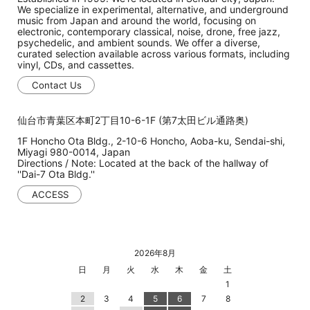
We specialize in experimental, alternative, and underground
music from Japan and around the world, focusing on
electronic, contemporary classical, noise, drone, free jazz,
psychedelic, and ambient sounds. We offer a diverse,
curated selection available across various formats, including
vinyl, CDs, and cassettes.
Contact Us
仙台市青葉区本町2丁目10-6-1F (第7太田ビル通路奥)
1F Honcho Ota Bldg., 2-10-6 Honcho, Aoba-ku, Sendai-shi,
Miyagi 980-0014, Japan
Directions / Note: Located at the back of the hallway of
''Dai-7 Ota Bldg.''
ACCESS
2026年8月
日
月
火
水
木
金
土
1
2
3
4
5
6
7
8