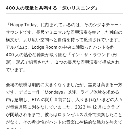
400人の聴衆と共鳴する「深いリスニング」
『Happy Today』に刻まれているのは、そのシグネチャー・
サウンドです。長尺でミニマルな即興演奏を軸とした独自の
構文が、より広い空間へと自信を持って拡張されています。
アルバムは、Lodge Room の中央に陣取ったバンドを約
400 人の熱心な聴衆が取り囲む「イン・ザ・ラウンド (円
形)」形式で録音された、２つの長尺な即興演奏で構成され
ています。
会場の規模は劇的に大きくなりましたが、需要は高まる一方
です。デビュー作「Mondays」以降、ライブ体験を求める
声は急増し、ETA の閉店直前には、入りきれないほどの人々
が毎週月曜に列をなしていました。2023 年 12 月にクラブ
が閉鎖されるまで、彼らはロサンゼルス以外で演奏したこと
がなく、その希少性がバンドの音楽に神秘的な魅力を与えて