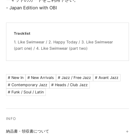
- Japan Edition with OBI
Tracklist
1. Like Swimwear / 2. Happy Today / 3. Like Swimwear
(part one) / 4. Like Swimwear (part two)
# New In
# New Arrivals
# Jazz / Free Jazz
# Avant Jazz
# Contemporary Jazz
# Heads / Club Jazz
# Funk / Soul / Latin
納品書・領収書について