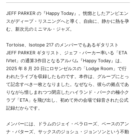
CD
カセット
JEFF PARKER の『Happy Today』。恍惚としたアンビエン
その他
スがディープ・リスニングへと導く、自由に、静かに熱を孕
む、新次元のミニマル・ジャズ。
メールアドレス（必須）
Tortoise、Isotope 217 のメンバーでもあるギタリスト
JEFF PARKER ギタリスト、ジェフ・パーカー率いる「ETA
IVtet」の通算3作目となるアルバム『Happy Today』は、
2025 年 8 月 20 日にロサンゼルスの「Lodge Room」で行
われたライブを収録したものです。本作は、グループにとっ
て記念すべき一枚となりました。なぜなら、彼らの拠点であ
りながら惜しまれつつ閉店したハイランド・パークの極小ク
ラブ「ETA」を飛び出し、初めて外の会場で録音された公式
記録だからです。
メンバーには、ドラムのジェイ・ベラローズ、ベースのアン
ナ・バターズ、サックスのジョシュ・ジョンソンという不動