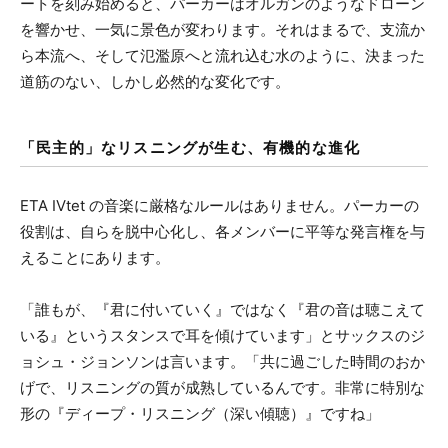
ートを刻み始めると、パーカーはオルガンのようなドローン
を響かせ、一気に景色が変わります。それはまるで、支流か
ら本流へ、そして氾濫原へと流れ込む水のように、決まった
道筋のない、しかし必然的な変化です。
「民主的」なリスニングが生む、有機的な進化
ETA IVtet の音楽に厳格なルールはありません。パーカーの
役割は、自らを脱中心化し、各メンバーに平等な発言権を与
えることにあります。
「誰もが、『君に付いていく』ではなく『君の音は聴こえて
いる』というスタンスで耳を傾けています」とサックスのジ
ョシュ・ジョンソンは言います。「共に過ごした時間のおか
げで、リスニングの質が成熟しているんです。非常に特別な
形の『ディープ・リスニング（深い傾聴）』ですね」