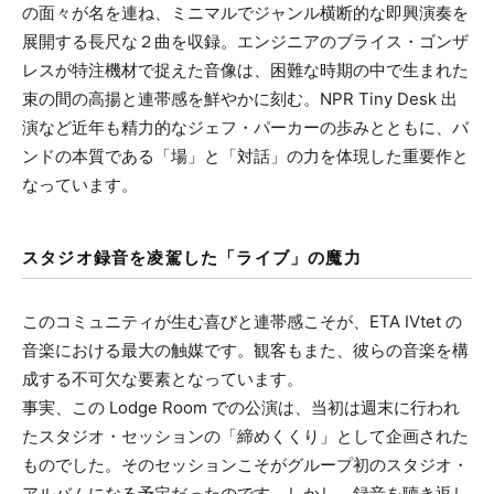
の面々が名を連ね、ミニマルでジャンル横断的な即興演奏を
展開する長尺な２曲を収録。エンジニアのブライス・ゴンザ
レスが特注機材で捉えた音像は、困難な時期の中で生まれた
束の間の高揚と連帯感を鮮やかに刻む。NPR Tiny Desk 出
演など近年も精力的なジェフ・パーカーの歩みとともに、バ
ンドの本質である「場」と「対話」の力を体現した重要作と
なっています。
スタジオ録音を凌駕した「ライブ」の魔力
このコミュニティが生む喜びと連帯感こそが、ETA IVtet の
音楽における最大の触媒です。観客もまた、彼らの音楽を構
成する不可欠な要素となっています。
事実、この Lodge Room での公演は、当初は週末に行われ
たスタジオ・セッションの「締めくくり」として企画された
ものでした。そのセッションこそがグループ初のスタジオ・
アルバムになる予定だったのです。しかし、録音を聴き返し