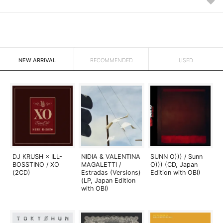
NEW ARRIVAL
RECOMMENDED
USED
DJ KRUSH × ILL-
NIDIA & VALENTINA
SUNN O))) / Sunn
BOSSTINO / XO
MAGALETTI /
O))) (CD, Japan
(2CD)
Estradas (Versions)
Edition with OBI)
(LP, Japan Edition
with OBI)