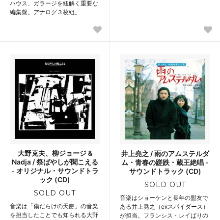
ハウス、ガラージを紐解く重要な
編集盤。アナログ３枚組。
大野克夫、柳ジョージ &
井上堯之 / 雨のアムステルダ
Nadja / 祭ばやしが聞こえる
ム・青春の蹉跌・蔵王絶唱 -
- オリジナル・サウンドトラ
サウンドトラック (CD)
ック (CD)
SOLD OUT
SOLD OUT
音楽はショーケンと長年の盟友で
音楽は「傷だらけの天使」の音楽
ある井上堯之（exスパイダース）
を担当したことでも知られる大野
が担当。フランシス・レイばりの