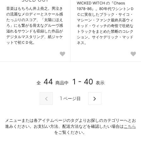
SOLD OUT
WICKED WITCH の『Chaos
音楽はもちろん井上堯之。男泣き
1978-86』。80年代ワシントンＤ
の流麗なメロディーとスケール感
Ｃに実在したブラック・サイコ・
たっぷりのスコア、「太陽にほえ
マシーン・ファンク最終兵器ウィ
ろ」にも繋がる骨太なグルーヴ感
キッド・ウィッチの奇怪で壮絶な
溢れるサウンドも収録した作品が
トラックをまとめた禁断のコレク
デジタルマスタリング、紙ジャケ
ション。サイケデリック・マッド
ットで初ＣＤ化。
ネス。
44
1 - 40
全
商品中
表示
1
ページ目
メニューまたは各アイテムページのタグよりお探しのカテゴリーへとお
進みください。お支払い方法、配送方法などを確認したい場合は
こちら
をご覧ください。