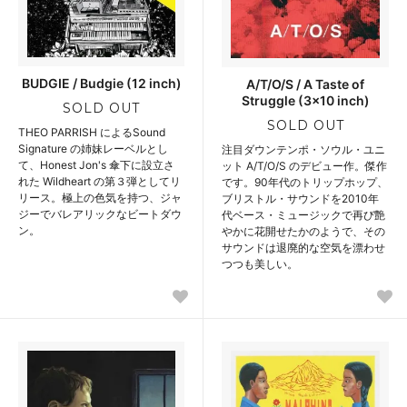
BUDGIE / Budgie (12 inch)
A/T/O/S / A Taste of
Struggle (3x10 inch)
SOLD OUT
SOLD OUT
THEO PARRISH によるSound
Signature の姉妹レーベルとし
注目ダウンテンポ・ソウル・ユニ
て、Honest Jon's 傘下に設立さ
ット A/T/O/S のデビュー作。傑作
れた Wildheart の第３弾としてリ
です。90年代のトリップホップ、
リース。極上の色気を持つ、ジャ
ブリストル・サウンドを2010年
ジーでバレアリックなビートダウ
代ベース・ミュージックで再び艶
ン。
やかに花開せたかのようで、その
サウンドは退廃的な空気を漂わせ
つつも美しい。