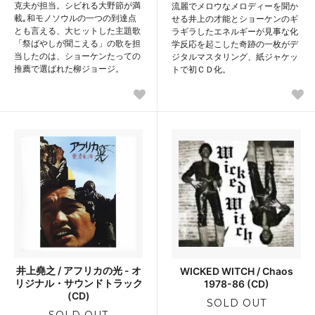
克夫が担当。シビれる大野節が満
流麗でメロウなメロディーを聞か
載｡和モノソウルの一つの到達点
せる井上の才能とショーケンのギ
とも言える、大ヒットした主題歌
ラギラしたエネルギーが見事な化
「祭ばやしが聞こえる」の歌を担
学反応を起こした奇跡の一枚がデ
当したのは、ショーケンたっての
ジタルマスタリング、紙ジャケッ
推薦で選ばれた柳ジョージ。
トで初ＣＤ化。
井上堯之 / アフリカの光 - オ
WICKED WITCH / Chaos
リジナル・サウンドトラック
1978-86 (CD)
(CD)
SOLD OUT