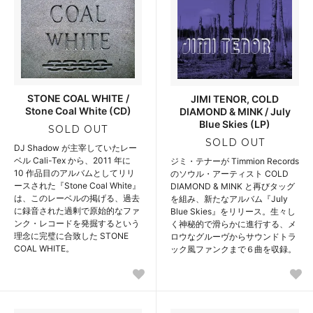
STONE COAL WHITE /
JIMI TENOR, COLD
Stone Coal White (CD)
DIAMOND & MINK / July
Blue Skies (LP)
SOLD OUT
SOLD OUT
DJ Shadow が主宰していたレー
ベル Cali-Tex から、2011 年に
ジミ・テナーが Timmion Records
10 作品目のアルバムとしてリリ
のソウル・アーティスト COLD
ースされた『Stone Coal White』
DIAMOND & MINK と再びタッグ
は、このレーベルの掲げる、過去
を組み、新たなアルバム『July
に録音された過剰で原始的なファ
Blue Skies』をリリース。生々し
ンク・レコードを発掘するという
く神秘的で滑らかに進行する、メ
理念に完璧に合致した STONE
ロウなグルーヴからサウンドトラ
COAL WHITE。
ック風ファンクまで６曲を収録。