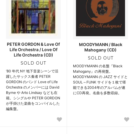
PETER GORDON & Love Of
MOODYMANN / Black
Life Orchestra / Love Of
Mahogany (CD)
Life Orchestra (CD)
SOLD OUT
SOLD OUT
MOODYMANN の名盤『Black
’80 年代 NY 地下音楽シーンで活
Mahogany』の再発盤。
躍したサックス奏者 PETER
MOODYMANN の JAZZ サイドと
GORDON のバンド Love of Life
SOUL～FUNK サイドを１枚で堪
Orchestra のメンバーには David
能できる2004年のアルバムが遂
Byrne や Arto Lindsay なども在
にCD再発。名曲を多数収録。
籍。シングルや PETER GORDON
が手掛けた楽曲をコンパイルした
編集盤。