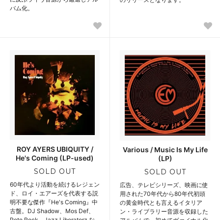
バム化。
ROY AYERS UBIQUITY /
Various / Music Is My Life
He's Coming (LP-used)
(LP)
SOLD OUT
SOLD OUT
60年代より活動を続けるレジェン
広告、テレビシリーズ、映画に使
ド、ロイ・エアーズを代表する説
用された70年代から80年代初頭
明不要な傑作『He's Coming』中
の黄金時代とも言えるイタリア
古盤。DJ Shadow、Mos Def、
ン・ライブラリー音源を収録した
Pete Rock、Jazz Liberatorz な