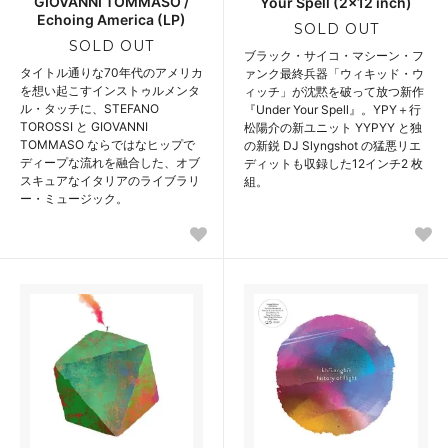
GIOVANNI TOMMASO /
Your Spell (2x12 inch)
Echoing America (LP)
SOLD OUT
SOLD OUT
ブラック・サイコ・マシーン・フ
タイトル通りな70年代のアメリカ
ァンク最終兵器「ウィキッド・ウ
を想い起こすインストゥルメンタ
ィッチ」が沈黙を破って放つ新作
ル・タッチに、STEFANO
『Under Your Spell』。YPY＋行
TOROSSI と GIOVANNI
松陽介の新ユニット YYPYY と独
TOMMASO ならではなヒップで
の新鋭 DJ Slyngshot の猛悪リエ
ディープな流れを融合した、オブ
ディットも収録した12インチ2 枚
スキュアなイタリアのライブラリ
組。
ー・ミュージック。