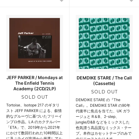
JEFF PARKER / Mondays at
DEMDIKE STARE / The Call
The Enfield Tennis
(Cassette)
Academy (2CD/2LP)
SOLD OUT
SOLD OUT
DEMDIKE STARE の『The
Tortoise、Isotope 217 のギタリ
Call』。DEMDIKE STAR の90年
スト JEFF PARKER による、叙情
代後半に焦点を当てた、UK ガラ
的なグルーヴに基づいたフリーイ
ージュと R＆B、2-step、
ンプロ作品。LA のカクテルバー
jungle/D&B などをミックスした
「ETA」で、2019年から2021年
色気漂う高品質なミックス・テー
にかけて数回行われた10時間以上
プ。本作はカセットテープのみで
に及ぶライヴ音源から厳選しアル
のリリースとなります。