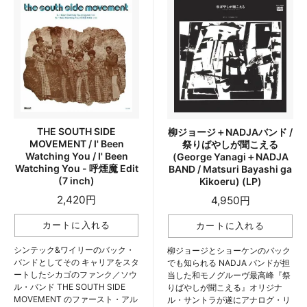
THE SOUTH SIDE
柳ジョージ＋NADJAバンド /
MOVEMENT / I' Been
祭りばやしが聞こえる
Watching You / I' Been
(George Yanagi＋NADJA
Watching You - 呼煙魔 Edit
BAND / Matsuri Bayashi ga
(7 inch)
Kikoeru) (LP)
2,420円
4,950円
シンテック&ワイリーのバック・
柳ジョージとショーケンのバック
バンドとしてその キャリアをスタ
でも知られる NADJA バンドが担
ートしたシカゴのファンク／ソウ
当した和モノグルーヴ最高峰『祭
ル・バンド THE SOUTH SIDE
りばやしが聞こえる』オリジナ
MOVEMENT のファースト・アル
ル・サントラが遂にアナログ・リ