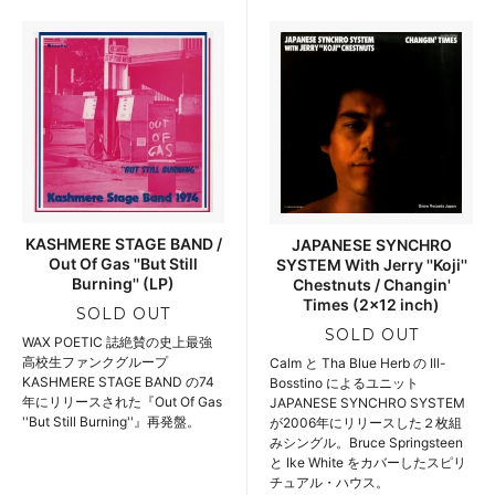
KASHMERE STAGE BAND /
JAPANESE SYNCHRO
Out Of Gas ''But Still
SYSTEM With Jerry ''Koji''
Burning'' (LP)
Chestnuts / Changin'
Times (2x12 inch)
SOLD OUT
SOLD OUT
WAX POETIC 誌絶賛の史上最強
高校生ファンクグループ
Calm と Tha Blue Herb の Ill-
KASHMERE STAGE BAND の74
Bosstino によるユニット
年にリリースされた『Out Of Gas
JAPANESE SYNCHRO SYSTEM
''But Still Burning''』再発盤。
が2006年にリリースした２枚組
みシングル。Bruce Springsteen
と Ike White をカバーしたスピリ
チュアル・ハウス。