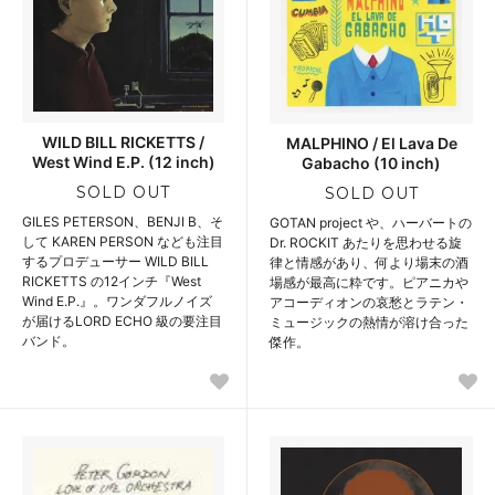
WILD BILL RICKETTS /
MALPHINO / El Lava De
West Wind E.P. (12 inch)
Gabacho (10 inch)
SOLD OUT
SOLD OUT
GILES PETERSON、BENJI B、そ
GOTAN project や、ハーバートの
して KAREN PERSON なども注目
Dr. ROCKIT あたりを思わせる旋
するプロデューサー WILD BILL
律と情感があり、何より場末の酒
RICKETTS の12インチ『West
場感が最高に粋です。ピアニカや
Wind E.P.』。ワンダフルノイズ
アコーディオンの哀愁とラテン・
が届けるLORD ECHO 級の要注目
ミュージックの熱情が溶け合った
バンド。
傑作。