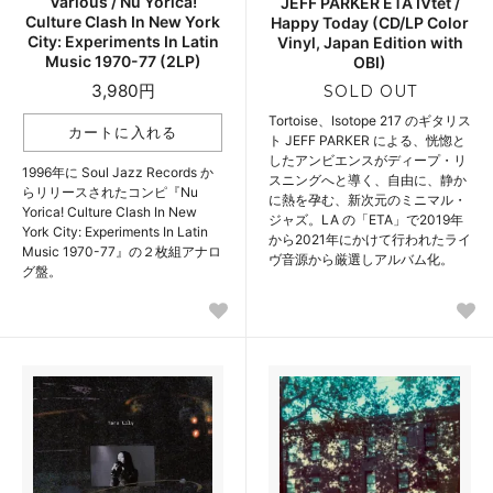
Various / Nu Yorica!
JEFF PARKER ETA IVtet /
Culture Clash In New York
Happy Today (CD/LP Color
City: Experiments In Latin
Vinyl, Japan Edition with
Music 1970-77 (2LP)
OBI)
3,980円
SOLD OUT
Tortoise、Isotope 217 のギタリス
ト JEFF PARKER による、恍惚と
したアンビエンスがディープ・リ
1996年に Soul Jazz Records か
スニングへと導く、自由に、静か
らリリースされたコンピ『Nu
に熱を孕む、新次元のミニマル・
Yorica! Culture Clash In New
ジャズ。LA の「ETA」で2019年
York City: Experiments In Latin
から2021年にかけて行われたライ
Music 1970-77』の２枚組アナロ
ヴ音源から厳選しアルバム化。
グ盤。