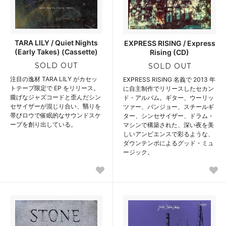
TARA LILY / Quiet Nights
EXPRESS RISING / Express
(Early Takes) (Cassette)
Rising (CD)
SOLD OUT
SOLD OUT
注目の逸材 TARA LILY がカセッ
EXPRESS RISING 名義で 2013 年
トテープ限定で EP をリリース。
に自主制作でリリースしたセカン
朧げなジャズコードと歪んだシン
ド・アルバム。ギター、ウーリッ
セサイザーが混じり合い、翳りを
ツァー、バンジョー、スチールギ
帯びロウで催眠的なサウンドスケ
ター、シンセサイザー、ドラム・
ープを創り出している。
マシンで構築された、深い夜を美
しいアンビエンスで彩るような、
ダウンテンポによるグッド・ミュ
ージック。