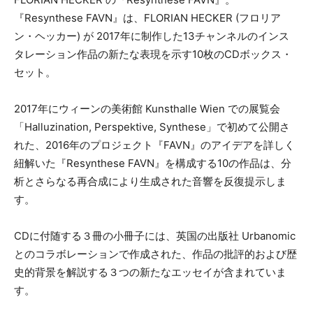
『Resynthese FAVN』は、FLORIAN HECKER (フロリア
メールアドレス（必須）
ン・ヘッカー) が 2017年に制作した13チャンネルのインス
タレーション作品の新たな表現を示す10枚のCDボックス・
セット。
2017年にウィーンの美術館 Kunsthalle Wien での展覧会
「Halluzination, Perspektive, Synthese」で初めて公開さ
れた、2016年のプロジェクト『FAVN』のアイデアを詳しく
紐解いた『Resynthese FAVN』を構成する10の作品は、分
析とさらなる再合成により生成された音響を反復提示しま
す。
CDに付随する３冊の小冊子には、英国の出版社 Urbanomic
とのコラボレーションで作成された、作品の批評的および歴
史的背景を解説する３つの新たなエッセイが含まれていま
す。