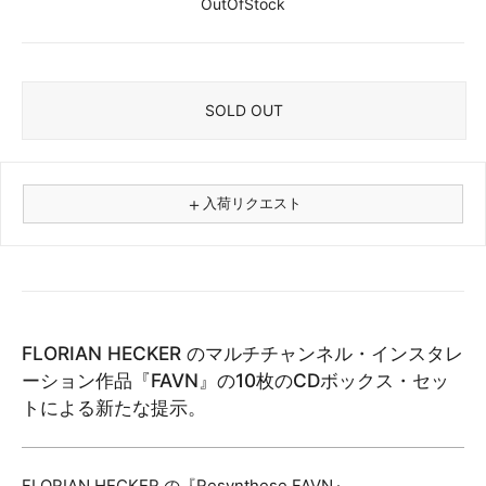
OutOfStock
SOLD OUT
＋
入荷リクエスト
⚠
商品名
FLORIAN HECKER のマルチチャンネル・インスタレ
フォーマット
ーション作品『FAVN』の10枚のCDボックス・セッ
レコード
トによる新たな提示。
CD
カセット
その他
FLORIAN HECKER の『Resynthese FAVN』。