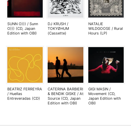
SUNN O))) / Sunn
DJ KRUSH /
NATALIE
O))) (CD, Japan
TOKYØHUM
WILDGOOSE / Rural
Edition with OBI)
(Cassette)
Hours (LP)
BEATRIZ FERREYRA
CATERINA BARBIERI
GIGI MASIN /
/ Huellas
& BENDIK GISKE / At
Movement (CD,
Entreveradas (CD)
Source (CD, Japan
Japan Edition with
Edition with OBI)
OBI)