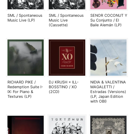
SML / Spontaneous
SML / Spontaneous
SENOR COCONUT Y
Music Live (LP)
Music Live
Su Conjunto / El
(Cassette)
Baile Alemán (LP)
RICHARD PIKE /
DJ KRUSH × ILL-
NIDIA & VALENTINA
Redemption Suite I-
BOSSTINO / XO
MAGALETTI /
IX: For Piano &
(2CD)
Estradas (Versions)
Textures (LP)
(LP, Japan Edition
with OBI)