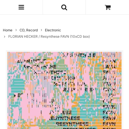
Home
CD, Record
Electronic
FLORIAN HECKER / Resynthese FAVN (10xCD box)