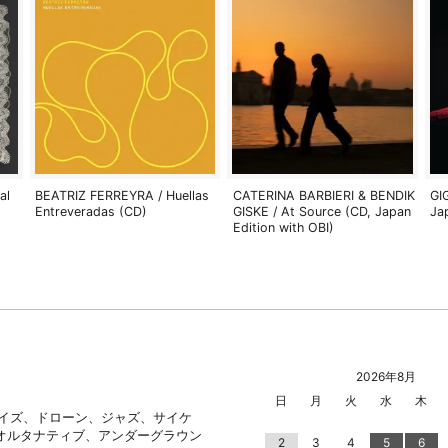
al
BEATRIZ FERREYRA / Huellas
CATERINA BARBIERI & BENDIK
GI
Entreveradas (CD)
GISKE / At Source (CD, Japan
Ja
Edition with OBI)
2026年8月
日
月
火
水
木
ノイズ、ドローン、ジャズ、サイケ
オルタナティブ、アンダーグラウン
2
3
4
5
6