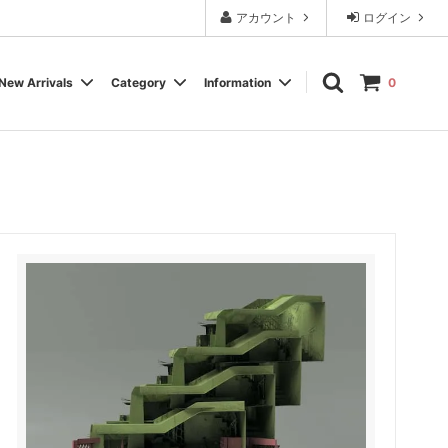
アカウント
ログイン
New Arrivals
Category
Information
0
Cassette Tape
Experimental / Noise
Calendar
Wear, Accessory, Goods
Rock / Pop
FAQ よくある質問
Electronica / IDM
Label