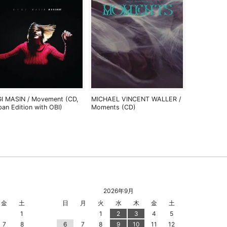
GI MASIN / Movement (CD,
MICHAEL VINCENT WALLER /
pan Edition with OBI)
Moments (CD)
2026年9月
金
土
日
月
火
水
木
金
土
1
1
2
3
4
5
7
8
6
7
8
9
10
11
12