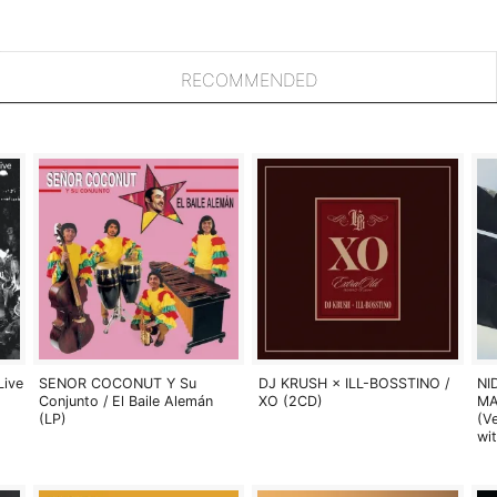
RECOMMENDED
Live
SENOR COCONUT Y Su
DJ KRUSH × ILL-BOSSTINO /
NI
Conjunto / El Baile Alemán
XO (2CD)
MA
(LP)
(V
wi