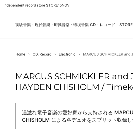
Independent record store STORE15NOV
実験音楽・現代音楽・即興音楽・環境音楽 CD・レコード - STORE1
Pre Order | 予約
New In
FEATURES | 特集
CD, Re
Blues
ご利用
Home
CD, Record
Electronic
MARCUS SCHMICKLER and JAKI
Used - CD, Record
Folk / World / Country
Contact Us | お問合わせ
DVD, V
Jazz / 
お気に
Sound Art / Non-Music
店舗案内
Sound 
MARCUS SCHMICKLER and J
Heads / Club Jazz
House
HAYDEN CHISHOLM / Timekee
Record Store Day
Wear, 
過激な電子音楽の愛好家から支持される MARCUS SCH
CHISHOLM による各デュオをスプリット収録した『T