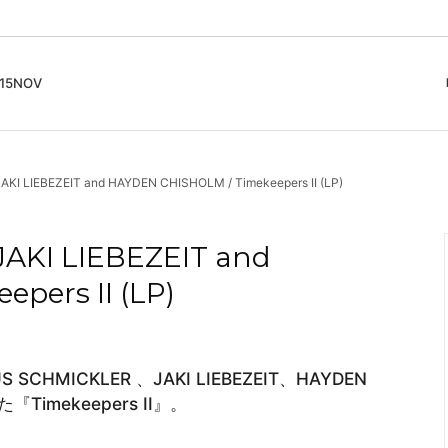
5NOV
cord
ガイド
Club Music - CD, Record
Contemporary / Classical
会員登録とポイント
 LIEBEZEIT and HAYDEN CHISHOLM / Timekeepers II (LP)
IDEO
Free Jazz
入りリスト
Book, Zine
New Age / Ambient
News
Track
Bass Music / Dub
AKI LIEBEZEIT and
Techno
pers II (LP)
Accessory, Goods
MICKLER 、JAKI LIEBEZEIT、HAYDEN
imekeepers II』。