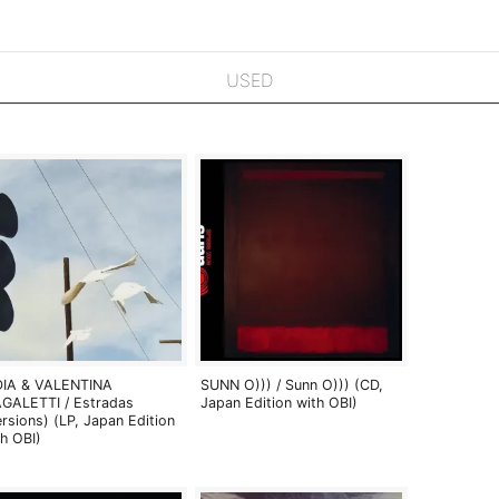
USED
DIA & VALENTINA
SUNN O))) / Sunn O))) (CD,
GALETTI / Estradas
Japan Edition with OBI)
ersions) (LP, Japan Edition
th OBI)