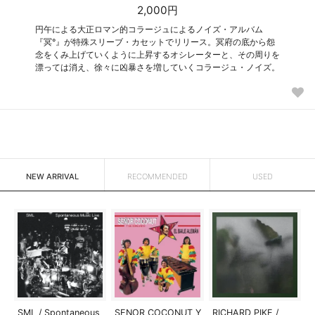
2,000円
円午による大正ロマン的コラージュによるノイズ・アルバム
『冥°』が特殊スリーブ・カセットでリリース。冥府の底から怨
念をくみ上げていくように上昇するオシレーターと、その周りを
漂っては消え、徐々に凶暴さを増していくコラージュ・ノイズ。
NEW ARRIVAL
RECOMMENDED
USED
SML / Spontaneous
SENOR COCONUT Y
RICHARD PIKE /