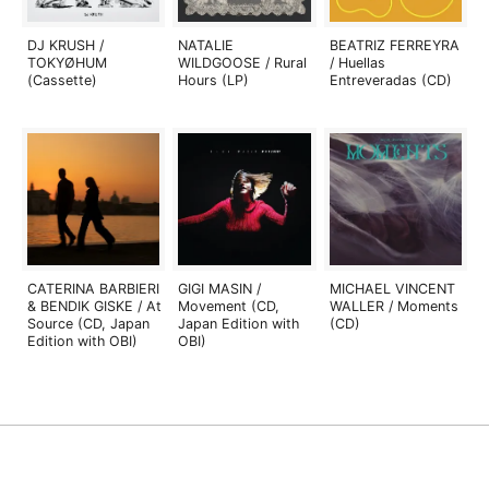
DJ KRUSH /
NATALIE
BEATRIZ FERREYRA
TOKYØHUM
WILDGOOSE / Rural
/ Huellas
(Cassette)
Hours (LP)
Entreveradas (CD)
CATERINA BARBIERI
GIGI MASIN /
MICHAEL VINCENT
& BENDIK GISKE / At
Movement (CD,
WALLER / Moments
Source (CD, Japan
Japan Edition with
(CD)
Edition with OBI)
OBI)