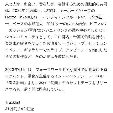
人と人が、出会い、音を紡ぎ、会話するための流動的な共同
体。2022年に結成し、現在は、キーボード/ハープの
Hyozo（hYouU_a）、インディアンフルート/ハープの織川
一、ベースの水野翔太、琴/ギターの佐々木皓介、ピアノ/パ
ーカッション/写真/エンジニアリングの聶を中心としたセッ
ションコミュニティとして、主に都内～千葉で活動を行う。
楽器未経験者を交えた即興演奏ワークショップ、セッション
イベント、ギャラリーでのライブ、アンビエントを軸にした
音楽の制作など、その活動は多岐にわたる。
2023年6月には、フォースワールド的な感性で活動続けるロ
ックバンド、帯化が主催するインディペンデントレーベル
「造園計画」より、本作『梵楽』のカセットテープをリリー
スするも、瞬く間に即完している。
Tracklist
A1.艸幻 / A2.虹遊