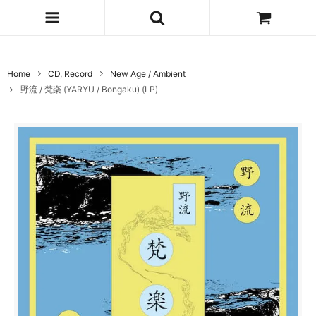
Home
CD, Record
New Age / Ambient
野流 / 梵楽 (YARYU / Bongaku) (LP)