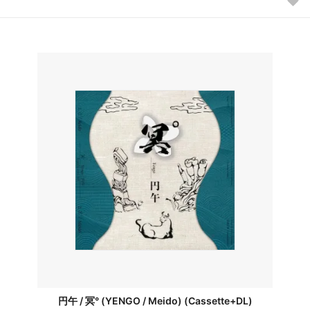
円午 / 冥° (YENGO / Meido) (Cassette+DL)