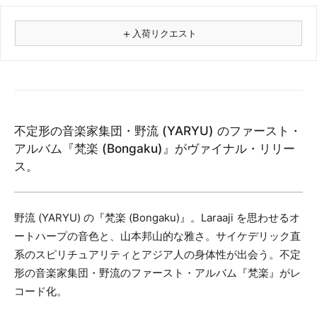
＋
入荷リクエスト
⚠
商品名
不定形の音楽家集団・野流 (YARYU) のファースト・
フォーマット
アルバム『梵楽 (Bongaku)』がヴァイナル・リリー
レコード
ス。
CD
カセット
その他
野流 (YARYU) の『梵楽 (Bongaku)』。Laraaji を思わせるオ
ートハープの音色と、山本邦山的な雅さ。サイケデリック直
メールアドレス（必須）
系のスピリチュアリティとアジア人の身体性が出会う。不定
形の音楽家集団・野流のファースト・アルバム『梵楽』がレ
コード化。