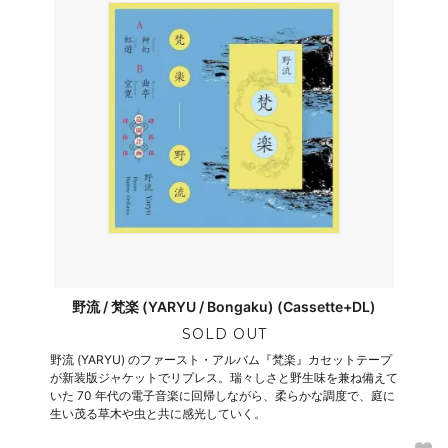
野流 / 梵楽 (YARYU / Bongaku) (Cassette+DL)
SOLD OUT
野流 (YARYU) のファースト・アルバム『梵楽』カセットテープ
が新装版ジャケットでリプレス。瑞々しさと野生味を兼ね備えて
いた 70 年代の電子音楽に回帰しながら、柔らかな調度で、庭に
生い茂る草木や虫と共に感光していく。