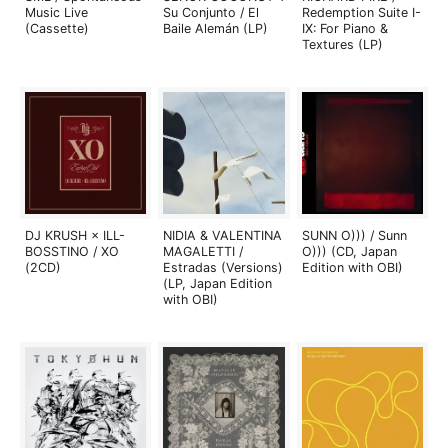
Music Live
Su Conjunto / El
Redemption Suite I-
(Cassette)
Baile Alemán (LP)
IX: For Piano &
Textures (LP)
DJ KRUSH × ILL-
NIDIA & VALENTINA
SUNN O))) / Sunn
BOSSTINO / XO
MAGALETTI /
O))) (CD, Japan
(2CD)
Estradas (Versions)
Edition with OBI)
(LP, Japan Edition
with OBI)