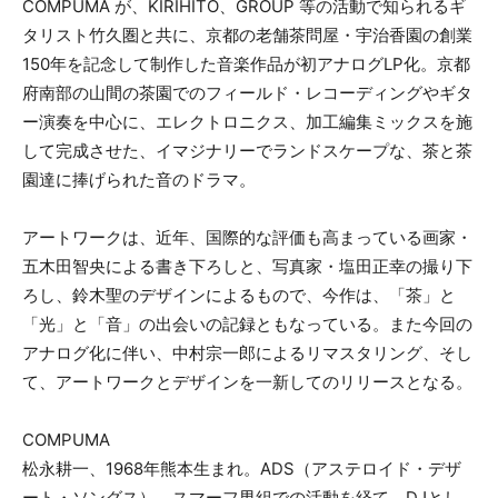
COMPUMA が、KIRIHITO、GROUP 等の活動で知られるギ
タリスト竹久圏と共に、京都の老舗茶問屋・宇治香園の創業
150年を記念して制作した音楽作品が初アナログLP化。京都
府南部の山間の茶園でのフィールド・レコーディングやギタ
ー演奏を中心に、エレクトロニクス、加工編集ミックスを施
して完成させた、イマジナリーでランドスケープな、茶と茶
園達に捧げられた音のドラマ。
アートワークは、近年、国際的な評価も高まっている画家・
五木田智央による書き下ろしと、写真家・塩田正幸の撮り下
ろし、鈴木聖のデザインによるもので、今作は、「茶」と
「光」と「音」の出会いの記録ともなっている。また今回の
アナログ化に伴い、中村宗一郎によるリマスタリング、そし
て、アートワークとデザインを一新してのリリースとなる。
COMPUMA
松永耕一、1968年熊本生まれ。ADS（アステロイド・デザ
ート・ソングス）、スマーフ男組での活動を経て、DJとし