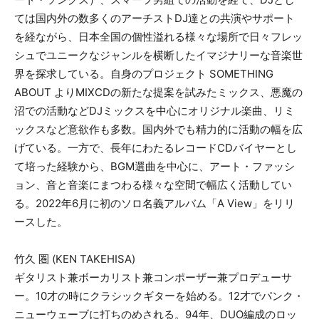
ては国内外の数多くのアーチストDJ達との共演やサポート
を経ながら、日本全国の個性溢れる様々な場所で日々フレッ
シュでユニークなジャンルを横断したイマジナリーな音楽世
界を探求している。自身のプロジェクト SOMETHING
ABOUT よりMIXCDの新たな提案を試みたミックス、悪魔の
沼での活動などDJミックスを中心にオリジナル楽曲、リミ
ックスなど意欲作も多数。国内外でも精力的に活動の幅を広
げている。一方で、長年にわたるレコードCDバイヤーとし
て培った経験から、BGM選曲を中心に、アート・ファッシ
ョン、音と音楽にまつわる様々な空間で幅広く活動してい
る。2022年6月に初のソロ名義アルバム「A View」をリリ
ースした。
竹久 圏 (KEN TAKEHISA)
ギタリスト兼ボーカリスト兼コンポーザー兼プロデューサ
ー。10才の時にクラシックギターを始める。12才でパンク・
ニューウェーブに打ちのめされる。94年、DUO編成のロッ