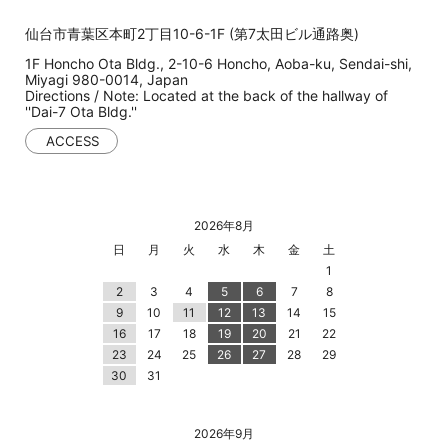
仙台市青葉区本町2丁目10-6-1F (第7太田ビル通路奥)
1F Honcho Ota Bldg., 2-10-6 Honcho, Aoba-ku, Sendai-shi,
Miyagi 980-0014, Japan
Directions / Note: Located at the back of the hallway of
''Dai-7 Ota Bldg.''
ACCESS
2026年8月
日
月
火
水
木
金
土
1
2
3
4
5
6
7
8
9
10
11
12
13
14
15
16
17
18
19
20
21
22
23
24
25
26
27
28
29
30
31
2026年9月