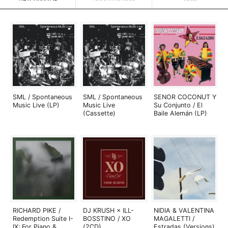
SML / Spontaneous
SML / Spontaneous
SENOR COCONUT Y
Music Live (LP)
Music Live
Su Conjunto / El
(Cassette)
Baile Alemán (LP)
RICHARD PIKE /
DJ KRUSH × ILL-
NIDIA & VALENTINA
Redemption Suite I-
BOSSTINO / XO
MAGALETTI /
IX: For Piano &
(2CD)
Estradas (Versions)