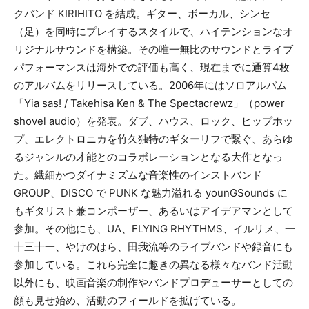
クバンド KIRIHITO を結成。ギター、ボーカル、シンセ
（足）を同時にプレイするスタイルで、ハイテンションなオ
リジナルサウンドを構築。その唯一無比のサウンドとライブ
パフォーマンスは海外での評価も高く、現在までに通算4枚
のアルバムをリリースしている。2006年にはソロアルバム
「Yia sas! / Takehisa Ken & The Spectacrewz」（power
shovel audio）を発表。ダブ、ハウス、ロック、ヒップホッ
プ、エレクトロニカを竹久独特のギターリフで繋ぐ、あらゆ
るジャンルの才能とのコラボレーションとなる大作となっ
た。繊細かつダイナミズムな音楽性のインストバンド
GROUP、DISCO で PUNK な魅力溢れる younGSounds に
もギタリスト兼コンポーザー、あるいはアイデアマンとして
参加。その他にも、UA、FLYING RHYTHMS、イルリメ、一
十三十一、やけのはら、田我流等のライブバンドや録音にも
参加している。これら完全に趣きの異なる様々なバンド活動
以外にも、映画音楽の制作やバンドプロデューサーとしての
顔も見せ始め、活動のフィールドを拡げている。