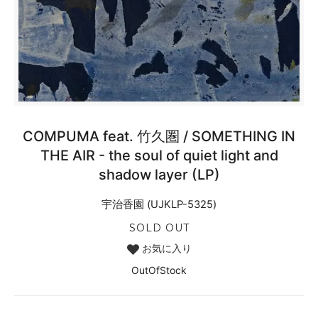
COMPUMA feat. 竹久圏 / SOMETHING IN
THE AIR - the soul of quiet light and
shadow layer (LP)
宇治香園 (UJKLP-5325)
SOLD OUT
お気に入り
OutOfStock