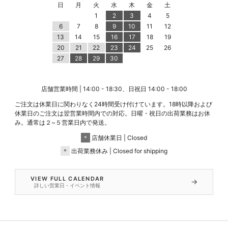
日
月
火
水
木
金
土
1
2
3
4
5
6
7
8
9
10
11
12
13
14
15
16
17
18
19
20
21
22
23
24
25
26
27
28
29
30
店舗営業時間 | 14:00 - 18:30、日祝日 14:00 - 18:00
ご注文は休業日に関わりなく24時間受け付けています。18時以降および
休業日のご注文は翌営業時間内での対応。日曜・祝日の出荷業務はお休
み。通常は２~５営業日内で発送。
＊
店舗休業日 | Closed
＊
出荷業務休み | Closed for shipping
VIEW FULL CALENDAR
→
詳しい営業日・イベント情報