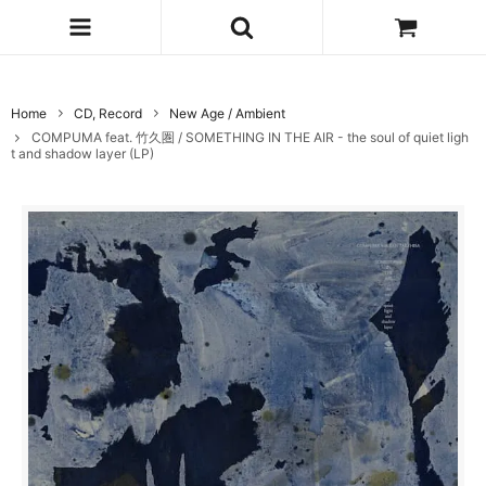
Home
CD, Record
New Age / Ambient
COMPUMA feat. 竹久圏 / SOMETHING IN THE AIR - the soul of quiet ligh
t and shadow layer (LP)