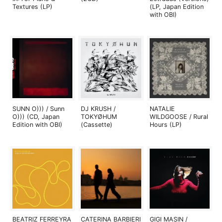
Textures (LP)
(LP, Japan Edition
with OBI)
SUNN O))) / Sunn
DJ KRUSH /
NATALIE
O))) (CD, Japan
TOKYØHUM
WILDGOOSE / Rural
Edition with OBI)
(Cassette)
Hours (LP)
BEATRIZ FERREYRA
CATERINA BARBIERI
GIGI MASIN /