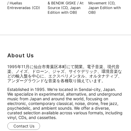
/ Huellas
& BENDIK GISKE / At
Movement (CD,
Entreveradas (CD)
Source (CD, Japan
Japan Edition with
Edition with OBI)
OBI)
About Us
1995年11月に仙台市青葉区本町にて開業。電子音楽、現代音
楽、ノイズ、ドローン、ジャズ、サイケデリック、環境音楽な
どの輸入盤を中心に、エクスペリメンタル、オルタナティブ、
アンダーグラウンドな音楽を各種取り揃えています。
Established in 1995. We're located in Sendai-city, Japan.
We specialize in experimental, alternative, and underground
music from Japan and around the world, focusing on
electronic, contemporary classical, noise, drone, free jazz,
psychedelic, and ambient sounds. We offer a diverse,
curated selection available across various formats, including
vinyl, CDs, and cassettes.
Contact Us