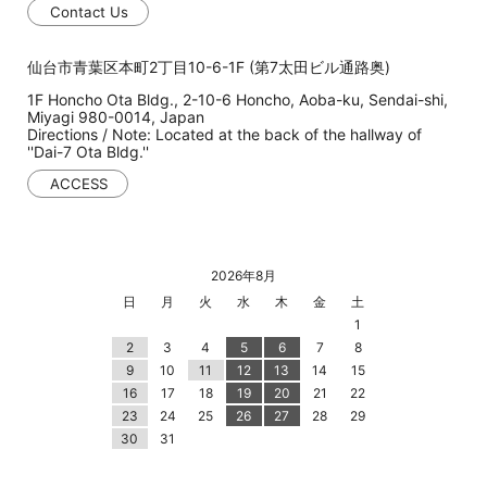
Contact Us
仙台市青葉区本町2丁目10-6-1F (第7太田ビル通路奥)
1F Honcho Ota Bldg., 2-10-6 Honcho, Aoba-ku, Sendai-shi,
Miyagi 980-0014, Japan
Directions / Note: Located at the back of the hallway of
''Dai-7 Ota Bldg.''
ACCESS
2026年8月
日
月
火
水
木
金
土
1
2
3
4
5
6
7
8
9
10
11
12
13
14
15
16
17
18
19
20
21
22
23
24
25
26
27
28
29
30
31