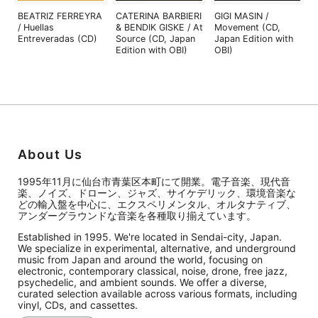
BEATRIZ FERREYRA
CATERINA BARBIERI
GIGI MASIN /
/ Huellas
& BENDIK GISKE / At
Movement (CD,
Entreveradas (CD)
Source (CD, Japan
Japan Edition with
Edition with OBI)
OBI)
About Us
1995年11月に仙台市青葉区本町にて開業。電子音楽、現代音
楽、ノイズ、ドローン、ジャズ、サイケデリック、環境音楽な
どの輸入盤を中心に、エクスペリメンタル、オルタナティブ、
アンダーグラウンドな音楽を各種取り揃えています。
Established in 1995. We're located in Sendai-city, Japan.
We specialize in experimental, alternative, and underground
music from Japan and around the world, focusing on
electronic, contemporary classical, noise, drone, free jazz,
psychedelic, and ambient sounds. We offer a diverse,
curated selection available across various formats, including
vinyl, CDs, and cassettes.