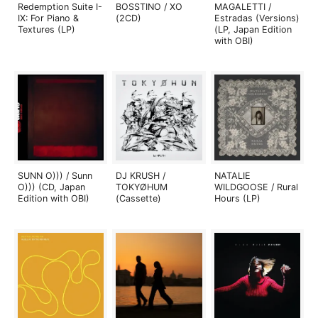
Redemption Suite I-
BOSSTINO / XO
MAGALETTI /
IX: For Piano &
(2CD)
Estradas (Versions)
Textures (LP)
(LP, Japan Edition
with OBI)
SUNN O))) / Sunn
DJ KRUSH /
NATALIE
O))) (CD, Japan
TOKYØHUM
WILDGOOSE / Rural
Edition with OBI)
(Cassette)
Hours (LP)