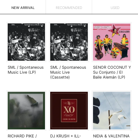
NEW ARRIVAL
RECOMMENDED
USED
SML / Spontaneous
SML / Spontaneous
SENOR COCONUT Y
Music Live (LP)
Music Live
Su Conjunto / El
(Cassette)
Baile Alemán (LP)
RICHARD PIKE /
DJ KRUSH × ILL-
NIDIA & VALENTINA