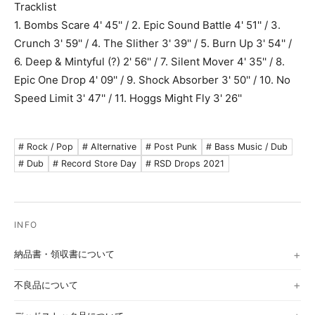
Tracklist
1. Bombs Scare 4' 45'' / 2. Epic Sound Battle 4' 51'' / 3.
Crunch 3' 59'' / 4. The Slither 3' 39'' / 5. Burn Up 3' 54'' /
6. Deep & Mintyful (?) 2' 56'' / 7. Silent Mover 4' 35'' / 8.
Epic One Drop 4' 09'' / 9. Shock Absorber 3' 50'' / 10. No
Speed Limit 3' 47'' / 11. Hoggs Might Fly 3' 26''
# Rock / Pop
# Alternative
# Post Punk
# Bass Music / Dub
# Dub
# Record Store Day
# RSD Drops 2021
納品書・領収書について
不良品について