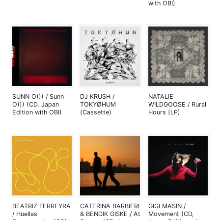
with OBI)
SUNN O))) / Sunn
DJ KRUSH /
NATALIE
O))) (CD, Japan
TOKYØHUM
WILDGOOSE / Rural
Edition with OBI)
(Cassette)
Hours (LP)
BEATRIZ FERREYRA
CATERINA BARBIERI
GIGI MASIN /
/ Huellas
& BENDIK GISKE / At
Movement (CD,