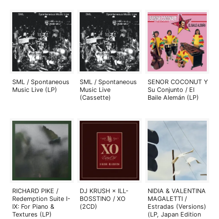
SML / Spontaneous
SML / Spontaneous
SENOR COCONUT Y
Music Live (LP)
Music Live
Su Conjunto / El
(Cassette)
Baile Alemán (LP)
RICHARD PIKE /
DJ KRUSH × ILL-
NIDIA & VALENTINA
Redemption Suite I-
BOSSTINO / XO
MAGALETTI /
IX: For Piano &
(2CD)
Estradas (Versions)
Textures (LP)
(LP, Japan Edition