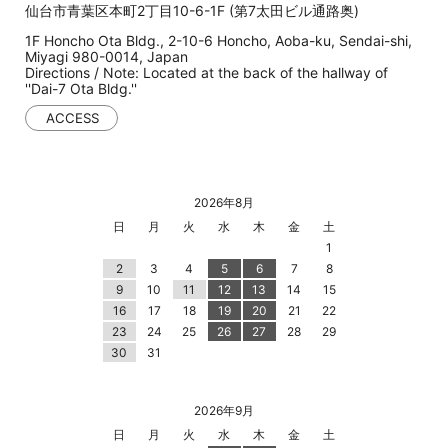
仙台市青葉区本町2丁目10-6-1F (第7太田ビル通路奥)
1F Honcho Ota Bldg., 2-10-6 Honcho, Aoba-ku, Sendai-shi,
Miyagi 980-0014, Japan
Directions / Note: Located at the back of the hallway of
''Dai-7 Ota Bldg.''
ACCESS
2026年8月
日
月
火
水
木
金
土
1
2
3
4
5
6
7
8
9
10
11
12
13
14
15
16
17
18
19
20
21
22
23
24
25
26
27
28
29
30
31
2026年9月
日
月
火
水
木
金
土