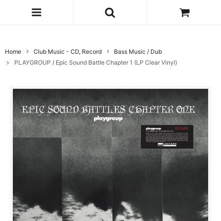
Home
Club Music - CD, Record
Bass Music / Dub
PLAYGROUP / Epic Sound Battle Chapter 1 (LP Clear Vinyl)