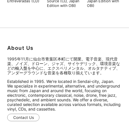
Entreveradas (CD)
Source (CD, Japan
Japan Edition with
Edition with OBI)
OBI)
About Us
1995年11月に仙台市青葉区本町にて開業。電子音楽、現代音
楽、ノイズ、ドローン、ジャズ、サイケデリック、環境音楽な
どの輸入盤を中心に、エクスペリメンタル、オルタナティブ、
アンダーグラウンドな音楽を各種取り揃えています。
Established in 1995. We're located in Sendai-city, Japan.
We specialize in experimental, alternative, and underground
music from Japan and around the world, focusing on
electronic, contemporary classical, noise, drone, free jazz,
psychedelic, and ambient sounds. We offer a diverse,
curated selection available across various formats, including
vinyl, CDs, and cassettes.
Contact Us