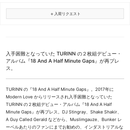
＋
入荷リクエスト
⚠
商品名
入手困難となっていた TURINN の２枚組デビュー・
フォーマット
アルバム『18 And A Half Minute Gaps』が再プレ
レコード
ス。
CD
カセット
その他
TURINN の『18 And A Half Minute Gaps』。2017年に
Modern Love からリリースされ入手困難となっていた
メールアドレス（必須）
TURINN の２枚組デビュー・アルバム『18 And A Half
Minute Gaps』が再プレス。DJ Stingray、Shake Shakir、
A Guy Called Gerald などから、Muslimgauze、Bunker レ
ーベルあたりのファンにまでお勧めの、インダストリアルな