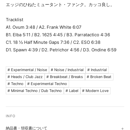
エッジのひねたミュータント・ファンク。カッコ良し。
Tracklist
A1. Ovum 3:48 / A2. Frank White 6:07
B1. Elba 5:11 / B2. 1625 4:45 / B3. Parratactico 4:36
C1. 18 ½ Half Minute Gaps 7:36 / C2. ESO 6:38
D1. Spawn 4:39 / D2. Petrichor 4:56 / D3. Ondine 6:59
# Experimental / Noise
# Noise / Industrial
# Industrial
# Heads / Club Jazz
# Breakbeat / Breaks
# Broken Beat
# Techno
# Experimental Techno
# Minimal Techno / Dub Techno
# Label
# Modern Love
納品書・領収書について