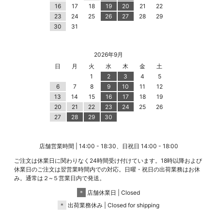
16
17
18
19
20
21
22
23
24
25
26
27
28
29
30
31
2026年9月
日
月
火
水
木
金
土
1
2
3
4
5
6
7
8
9
10
11
12
13
14
15
16
17
18
19
20
21
22
23
24
25
26
27
28
29
30
店舗営業時間 | 14:00 - 18:30、日祝日 14:00 - 18:00
ご注文は休業日に関わりなく24時間受け付けています。18時以降および
休業日のご注文は翌営業時間内での対応。日曜・祝日の出荷業務はお休
み。通常は２~５営業日内で発送。
＊
店舗休業日 | Closed
＊
出荷業務休み | Closed for shipping