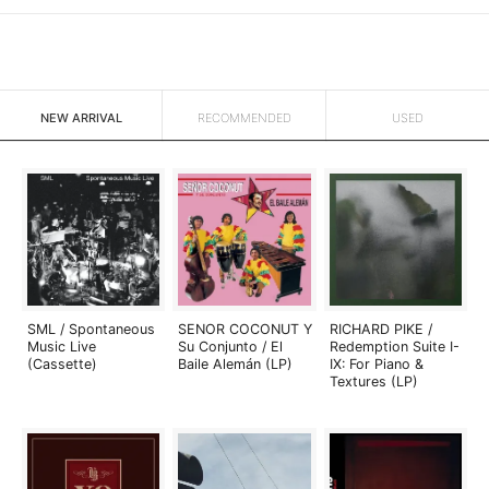
NEW ARRIVAL
RECOMMENDED
USED
SML / Spontaneous
SENOR COCONUT Y
RICHARD PIKE /
Music Live
Su Conjunto / El
Redemption Suite I-
(Cassette)
Baile Alemán (LP)
IX: For Piano &
Textures (LP)