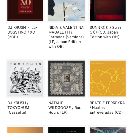
DJ KRUSH × ILL-
NIDIA & VALENTINA
SUNN O))) / Sunn
BOSSTINO / XO
MAGALETTI /
O))) (CD, Japan
(2CD)
Estradas (Versions)
Edition with OBI)
(LP, Japan Edition
with OBI)
DJ KRUSH /
NATALIE
BEATRIZ FERREYRA
TOKYØHUM
WILDGOOSE / Rural
/ Huellas
(Cassette)
Hours (LP)
Entreveradas (CD)