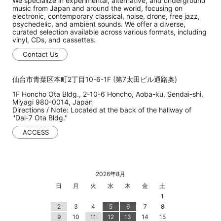
We specialize in experimental, alternative, and underground
music from Japan and around the world, focusing on
electronic, contemporary classical, noise, drone, free jazz,
psychedelic, and ambient sounds. We offer a diverse,
curated selection available across various formats, including
vinyl, CDs, and cassettes.
Contact Us
仙台市青葉区本町2丁目10-6-1F (第7太田ビル通路奥)
1F Honcho Ota Bldg., 2-10-6 Honcho, Aoba-ku, Sendai-shi,
Miyagi 980-0014, Japan
Directions / Note: Located at the back of the hallway of
''Dai-7 Ota Bldg.''
ACCESS
2026年8月
日
月
火
水
木
金
土
1
2
3
4
5
6
7
8
9
10
11
12
13
14
15