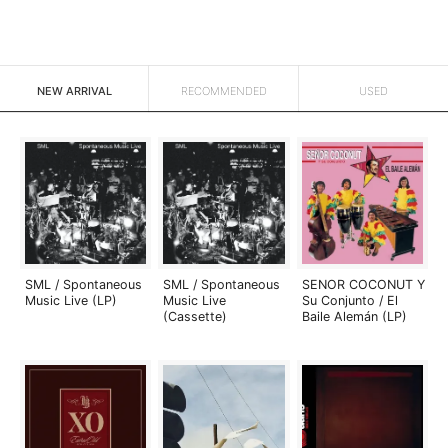
NEW ARRIVAL
RECOMMENDED
USED
SML / Spontaneous
SML / Spontaneous
SENOR COCONUT Y
Music Live (LP)
Music Live
Su Conjunto / El
(Cassette)
Baile Alemán (LP)