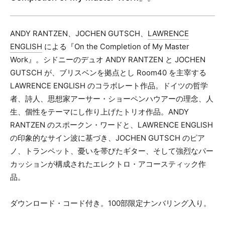
カセット
その他
ANDY RANTZEN、JOCHEN GUTSCH、
LAWRENCE
メールアドレス（必須）
ENGLISH
による『On the Completion of My Master
Work』。シドニーのデュオ ANDY RANTZEN と JOCHEN
GUTSCH が、ブリスベンを拠点とし Room40 を主宰する
LAWRENCE ENGLISH のコラボレート作品。ドイツの哲学
者、詩人、思想家アーサー・ショーペンハウアーの理念、人
生、個性をテーマにし作り上げたトリオ作品。ANDY
RANTZEN のスポークン・ワードと、LAWRENCE ENGLISH
の印象的なサイン波に基づき、JOCHEN GUTSCH のピア
ノ、トランペット、憂いを帯びたギター、そして強烈なパー
カッションが構成されたエレクトロ・アコースティック作
品。
ダウンロード・コード付き。100部限定ナンバリング入り。