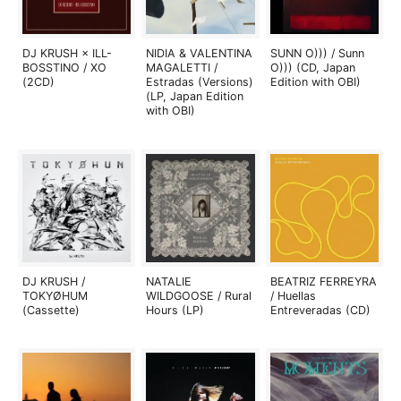
DJ KRUSH × ILL-
NIDIA & VALENTINA
SUNN O))) / Sunn
BOSSTINO / XO
MAGALETTI /
O))) (CD, Japan
(2CD)
Estradas (Versions)
Edition with OBI)
(LP, Japan Edition
with OBI)
DJ KRUSH /
NATALIE
BEATRIZ FERREYRA
TOKYØHUM
WILDGOOSE / Rural
/ Huellas
(Cassette)
Hours (LP)
Entreveradas (CD)