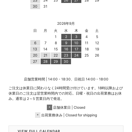
23
24
25
26
27
28
29
30
31
2026年9月
日
月
火
水
木
金
土
1
2
3
4
5
6
7
8
9
10
11
12
13
14
15
16
17
18
19
20
21
22
23
24
25
26
27
28
29
30
店舗営業時間 | 14:00 - 18:30、日祝日 14:00 - 18:00
ご注文は休業日に関わりなく24時間受け付けています。18時以降および
休業日のご注文は翌営業時間内での対応。日曜・祝日の出荷業務はお休
み。通常は２~５営業日内で発送。
＊
店舗休業日 | Closed
＊
出荷業務休み | Closed for shipping
VIEW FULL CALENDAR