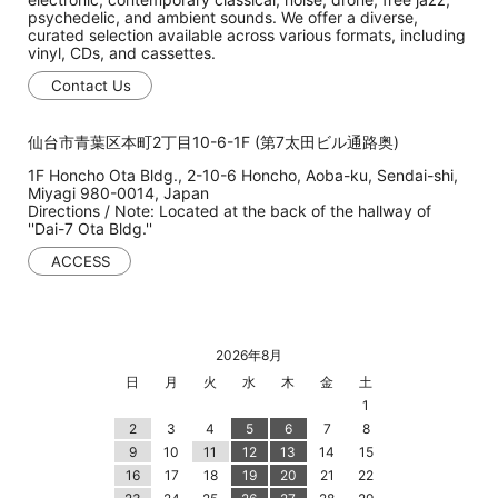
psychedelic, and ambient sounds. We offer a diverse,
curated selection available across various formats, including
vinyl, CDs, and cassettes.
Contact Us
仙台市青葉区本町2丁目10-6-1F (第7太田ビル通路奥)
1F Honcho Ota Bldg., 2-10-6 Honcho, Aoba-ku, Sendai-shi,
Miyagi 980-0014, Japan
Directions / Note: Located at the back of the hallway of
''Dai-7 Ota Bldg.''
ACCESS
2026年8月
日
月
火
水
木
金
土
1
2
3
4
5
6
7
8
9
10
11
12
13
14
15
16
17
18
19
20
21
22