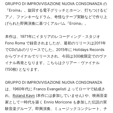
その他
GRUPPO DI IMPROVVISAZIONE NUOVA CONSONANZA の
『Eroina』。旋回する電子グリッチとホーン、打ちつけるピ
メールアドレス（必須）
アノ、ファンキーなドラム、奇怪なテープ実験などで作り上
げられた即興演奏に基づくアルバム『Eroina』。
本作は、1971年にイタリアのレコーディング・スタジオ
Fono Roma で録音されましたが、最初のリリースは2011年
でCDのみのリリースでした。2015年に Holidays Records
からヴァイナルでリリースされ、今回は300枚限定でのヴァ
イナル再発となります。こちらはクリアー・ヴァイナル
(150枚) となります。
GRUPPO DI IMPROVVISAZIONE NUOVA CONSONANZA
は、1960年代に Franco Evangelisti よってローマで結成さ
れ、
Roland Kayn
(本作には参加していません) や、映画音楽
家として一時代を築く Ennio Moricone も参加した伝説の実
験音楽グループ。即興演奏、ミュージックコンクレート、チ