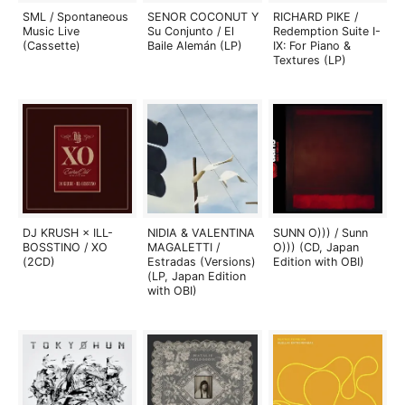
SML / Spontaneous
SENOR COCONUT Y
RICHARD PIKE /
Music Live
Su Conjunto / El
Redemption Suite I-
(Cassette)
Baile Alemán (LP)
IX: For Piano &
Textures (LP)
DJ KRUSH × ILL-
NIDIA & VALENTINA
SUNN O))) / Sunn
BOSSTINO / XO
MAGALETTI /
O))) (CD, Japan
(2CD)
Estradas (Versions)
Edition with OBI)
(LP, Japan Edition
with OBI)