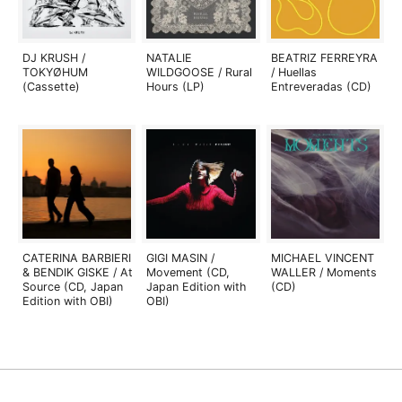
DJ KRUSH /
NATALIE
BEATRIZ FERREYRA
TOKYØHUM
WILDGOOSE / Rural
/ Huellas
(Cassette)
Hours (LP)
Entreveradas (CD)
CATERINA BARBIERI
GIGI MASIN /
MICHAEL VINCENT
& BENDIK GISKE / At
Movement (CD,
WALLER / Moments
Source (CD, Japan
Japan Edition with
(CD)
Edition with OBI)
OBI)