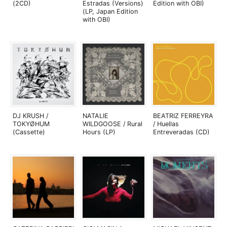
(2CD)
Estradas (Versions)
Edition with OBI)
(LP, Japan Edition
with OBI)
DJ KRUSH /
NATALIE
BEATRIZ FERREYRA
TOKYØHUM
WILDGOOSE / Rural
/ Huellas
(Cassette)
Hours (LP)
Entreveradas (CD)