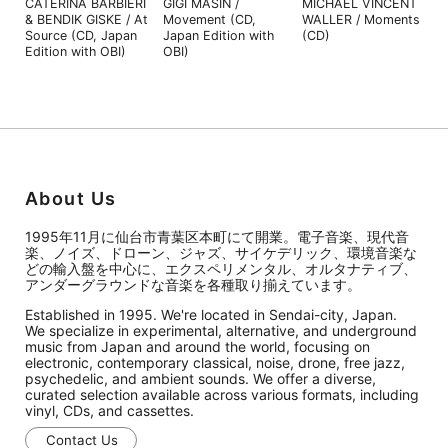
CATERINA BARBIERI
GIGI MASIN /
MICHAEL VINCENT
& BENDIK GISKE / At
Movement (CD,
WALLER / Moments
Source (CD, Japan
Japan Edition with
(CD)
Edition with OBI)
OBI)
About Us
1995年11月に仙台市青葉区本町にて開業。電子音楽、現代音
楽、ノイズ、ドローン、ジャズ、サイケデリック、環境音楽な
どの輸入盤を中心に、エクスペリメンタル、オルタナティブ、
アンダーグラウンドな音楽を各種取り揃えています。
Established in 1995. We're located in Sendai-city, Japan.
We specialize in experimental, alternative, and underground
music from Japan and around the world, focusing on
electronic, contemporary classical, noise, drone, free jazz,
psychedelic, and ambient sounds. We offer a diverse,
curated selection available across various formats, including
vinyl, CDs, and cassettes.
Contact Us