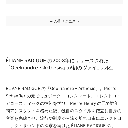
＋
入荷リクエスト
⚠
商品名
ÉLIANE RADIGUE の2003年にリリースされた
フォーマット
『Geelriandre - Arthesis』が初のヴァイナル化。
レコード
CD
カセット
ÉLIANE RADIGUE の『Geelriandre - Arthesis』。Pierre
その他
Schaeffer の元でミュジーク・コンクレート、エレクトロ・
アコースティックの技術を学び、Pierre Henry の元で数年
メールアドレス（必須）
間アシスタントを務めた後、独自のスタイルを確立し自身の
音楽を完成させ、流行や制度から遠く離れ自由にエレクトロ
ニック・サウンドの探求を続けた ÉLIANE RADIGUE の、