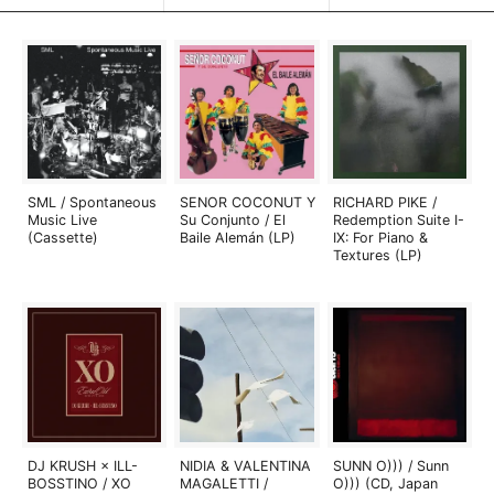
SML / Spontaneous
SENOR COCONUT Y
RICHARD PIKE /
Music Live
Su Conjunto / El
Redemption Suite I-
(Cassette)
Baile Alemán (LP)
IX: For Piano &
Textures (LP)
DJ KRUSH × ILL-
NIDIA & VALENTINA
SUNN O))) / Sunn
BOSSTINO / XO
MAGALETTI /
O))) (CD, Japan