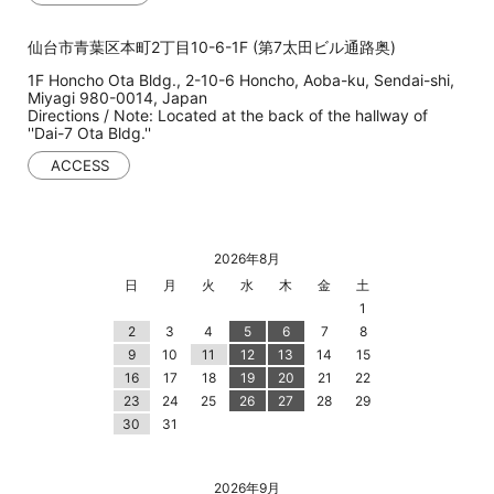
仙台市青葉区本町2丁目10-6-1F (第7太田ビル通路奥)
1F Honcho Ota Bldg., 2-10-6 Honcho, Aoba-ku, Sendai-shi,
Miyagi 980-0014, Japan
Directions / Note: Located at the back of the hallway of
''Dai-7 Ota Bldg.''
ACCESS
2026年8月
日
月
火
水
木
金
土
1
2
3
4
5
6
7
8
9
10
11
12
13
14
15
16
17
18
19
20
21
22
23
24
25
26
27
28
29
30
31
2026年9月