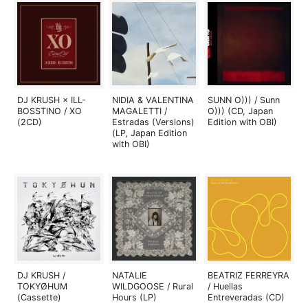
DJ KRUSH × ILL-
NIDIA & VALENTINA
SUNN O))) / Sunn
BOSSTINO / XO
MAGALETTI /
O))) (CD, Japan
(2CD)
Estradas (Versions)
Edition with OBI)
(LP, Japan Edition
with OBI)
DJ KRUSH /
NATALIE
BEATRIZ FERREYRA
TOKYØHUM
WILDGOOSE / Rural
/ Huellas
(Cassette)
Hours (LP)
Entreveradas (CD)