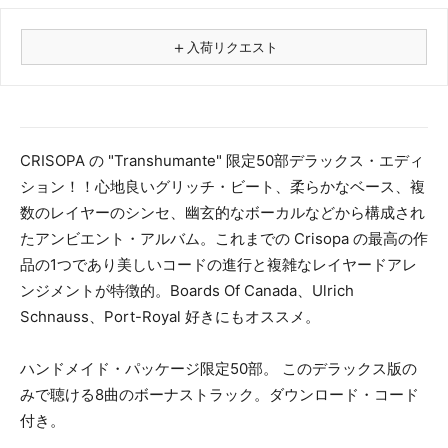
＋
入荷リクエスト
⚠
商品名
CRISOPA の "Transhumante" 限定50部デラックス・エディ
ション！！心地良いグリッチ・ビート、柔らかなベース、複
フォーマット
数のレイヤーのシンセ、幽玄的なボーカルなどから構成され
レコード
たアンビエント・アルバム。これまでの Crisopa の最高の作
CD
品の1つであり美しいコードの進行と複雑なレイヤードアレ
カセット
ンジメントが特徴的。Boards Of Canada、Ulrich
その他
Schnauss、Port-Royal 好きにもオススメ。
メールアドレス（必須）
ハンドメイド・パッケージ限定50部。 このデラックス版の
みで聴ける8曲のボーナストラック。ダウンロード・コード
付き。