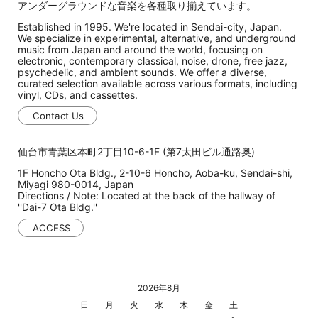
アンダーグラウンドな音楽を各種取り揃えています。
Established in 1995. We're located in Sendai-city, Japan.
We specialize in experimental, alternative, and underground
music from Japan and around the world, focusing on
electronic, contemporary classical, noise, drone, free jazz,
psychedelic, and ambient sounds. We offer a diverse,
curated selection available across various formats, including
vinyl, CDs, and cassettes.
Contact Us
仙台市青葉区本町2丁目10-6-1F (第7太田ビル通路奥)
1F Honcho Ota Bldg., 2-10-6 Honcho, Aoba-ku, Sendai-shi,
Miyagi 980-0014, Japan
Directions / Note: Located at the back of the hallway of
''Dai-7 Ota Bldg.''
ACCESS
2026年8月
日
月
火
水
木
金
土