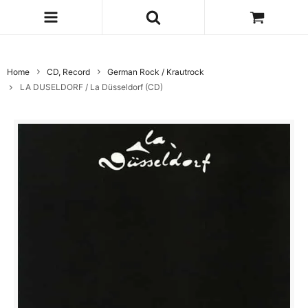
Home
CD, Record
German Rock / Krautrock
LA DUSELDORF / La Düsseldorf (CD)