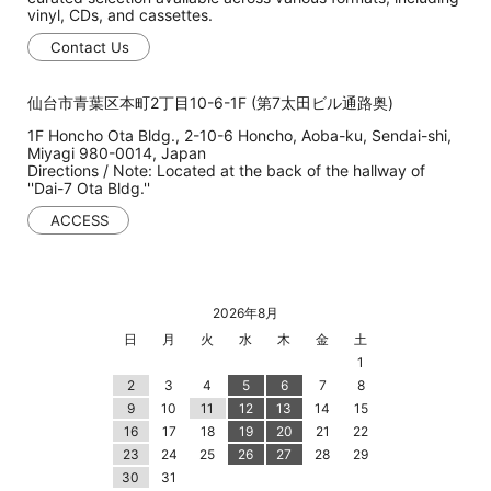
vinyl, CDs, and cassettes.
Contact Us
仙台市青葉区本町2丁目10-6-1F (第7太田ビル通路奥)
1F Honcho Ota Bldg., 2-10-6 Honcho, Aoba-ku, Sendai-shi,
Miyagi 980-0014, Japan
Directions / Note: Located at the back of the hallway of
''Dai-7 Ota Bldg.''
ACCESS
2026年8月
日
月
火
水
木
金
土
1
2
3
4
5
6
7
8
9
10
11
12
13
14
15
16
17
18
19
20
21
22
23
24
25
26
27
28
29
30
31