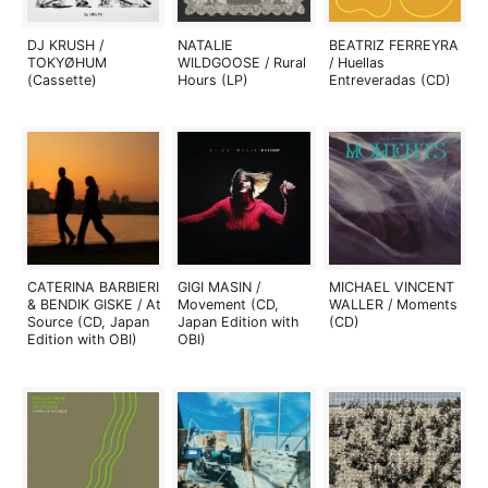
DJ KRUSH /
NATALIE
BEATRIZ FERREYRA
TOKYØHUM
WILDGOOSE / Rural
/ Huellas
(Cassette)
Hours (LP)
Entreveradas (CD)
CATERINA BARBIERI
GIGI MASIN /
MICHAEL VINCENT
& BENDIK GISKE / At
Movement (CD,
WALLER / Moments
Source (CD, Japan
Japan Edition with
(CD)
Edition with OBI)
OBI)