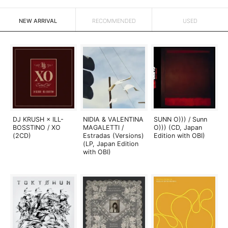
NEW ARRIVAL
RECOMMENDED
USED
DJ KRUSH × ILL-
NIDIA & VALENTINA
SUNN O))) / Sunn
BOSSTINO / XO
MAGALETTI /
O))) (CD, Japan
(2CD)
Estradas (Versions)
Edition with OBI)
(LP, Japan Edition
with OBI)