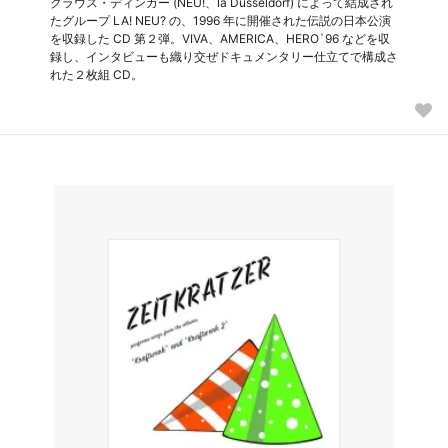
クラウス・ディンガー (NEU!、la Dusseldorf) によって結成され
たグループ LA! NEU? の、1996 年に開催された伝説の日本公演
を収録した CD 第２弾。VIVA、AMERICA、HERO`96 などを収
録し、インタビューも織り交ぜドキュメンタリー仕立てで構成さ
れた２枚組 CD。