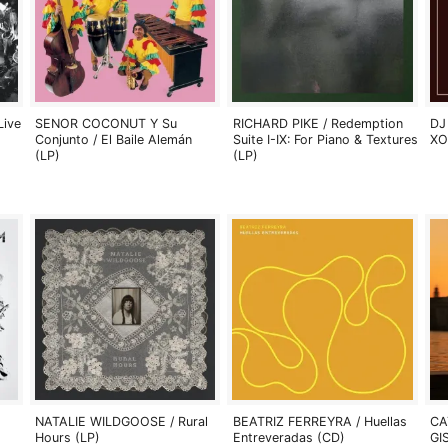
Live
SENOR COCONUT Y Su
RICHARD PIKE / Redemption
DJ
Conjunto / El Baile Alemán
Suite I-IX: For Piano & Textures
XO
(LP)
(LP)
NATALIE WILDGOOSE / Rural
BEATRIZ FERREYRA / Huellas
CA
Hours (LP)
Entreveradas (CD)
GI