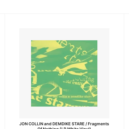
JON COLLIN and DEMDIKE STARE / Fragments
Of Nothing (LP White Vinyl)