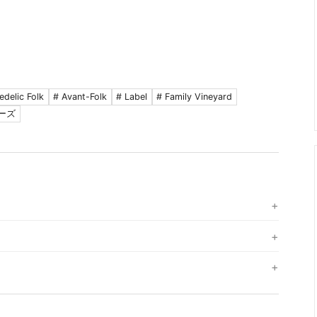
edelic Folk
# Avant-Folk
# Label
# Family Vineyard
ナーズ