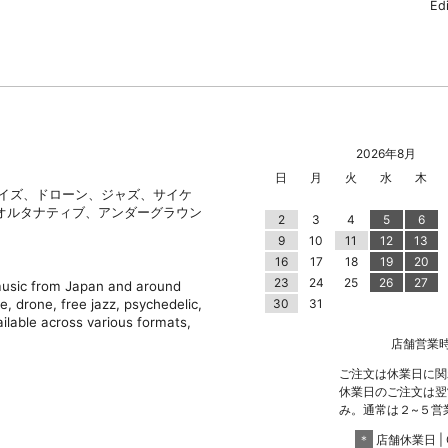
Ed
2026年8月
日
月
火
水
木
ノイズ、ドローン、ジャズ、サイケ
オルタナティブ、アンダーグラウン
2
3
4
5
6
9
10
11
12
13
16
17
18
19
20
23
24
25
26
27
 music from Japan and around
e, drone, free jazz, psychedelic,
30
31
ilable across various formats,
店舗営業時間 |
ご注文は休業日に関
休業日のご注文は翌
み。通常は２~５営
＊
店舗休業日 | C