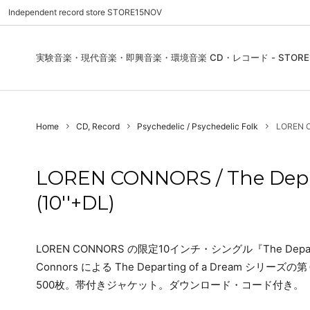
Independent record store STORE15NOV
実験音楽・現代音楽・即興音楽・環境音楽 CD・レコード - STORE1
Pre Order | 予約
New In
FEATURES | 特集
CD, Re
Blues
ご利用
Home
CD, Record
Psychedelic / Psychedelic Folk
LOREN CO
Used - CD, Record
Folk / World / Country
Contact Us | お問合わせ
DVD, V
Jazz / 
お気に
Sound Art / Non-Music
店舗案内
Sound 
LOREN CONNORS / The Depart
Heads / Club Jazz
House
(10''+DL)
Record Store Day
Wear, 
LOREN CONNORS の限定10インチ・シングル『The Departin
Connors による The Departing of a Drea
500枚。帯付きジャケット。ダウンロード・コード付き。