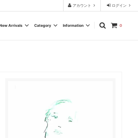
アカウント
ログイン
New Arrivals
Category
Information
0
Cassette Tape
Experimental / Noise
Calendar
Wear, Accessory, Goods
Rock / Pop
FAQ よくある質問
Electronica / IDM
Label