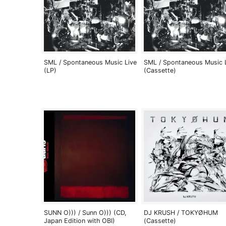
SML / Spontaneous Music Live
SML / Spontaneous Music 
(LP)
(Cassette)
SUNN O))) / Sunn O))) (CD,
DJ KRUSH / TOKYØHUM
Japan Edition with OBI)
(Cassette)