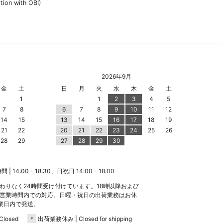
ition with OBI)
2026年9月
金
土
日
月
火
水
木
金
土
1
1
2
3
4
5
7
8
6
7
8
9
10
11
12
14
15
13
14
15
16
17
18
19
21
22
20
21
22
23
24
25
26
28
29
27
28
29
30
 14:00 - 18:30、日祝日 14:00 - 18:00
わりなく24時間受け付けています。18時以降および
営業時間内での対応。日曜・祝日の出荷業務はお休
業日内で発送。
losed
＊
出荷業務休み | Closed for shipping