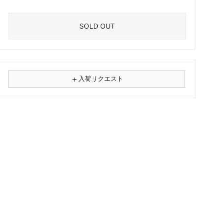
SOLD OUT
＋
入荷リクエスト
⚠
商品名
フォーマット
レコード
CD
カセット
その他
メールアドレス（必須）