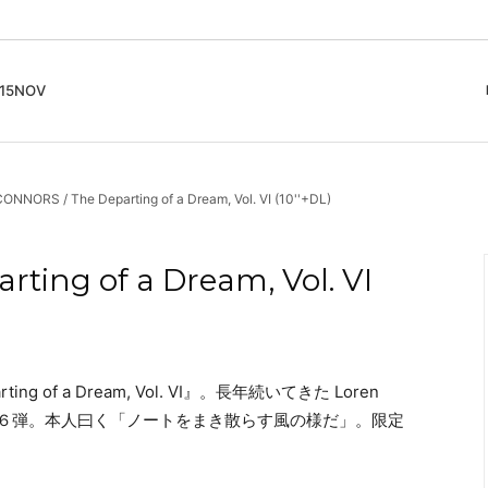
5NOV
cord
ガイド
Club Music - CD, Record
Contemporary / Classical
会員登録とポイント
NNORS / The Departing of a Dream, Vol. VI (10''+DL)
IDEO
Free Jazz
入りリスト
Book, Zine
New Age / Ambient
News
Track
Bass Music / Dub
ing of a Dream, Vol. VI
Techno
Accessory, Goods
g of a Dream, Vol. VI』。長年続いてきた Loren
m シリーズの第６弾。本人曰く「ノートをまき散らす風の様だ」。限定