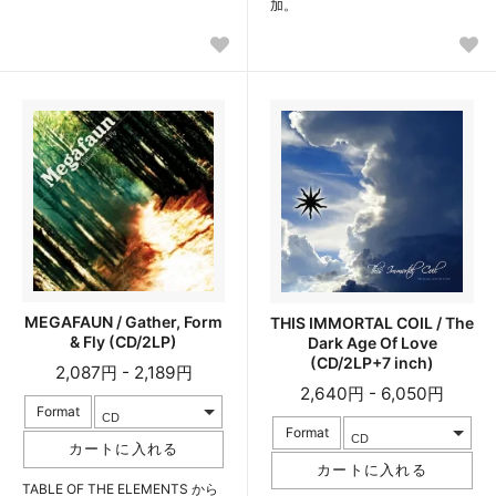
加。
MEGAFAUN / Gather, Form
THIS IMMORTAL COIL / The
& Fly (CD/2LP)
Dark Age Of Love
(CD/2LP+7 inch)
2,087円 - 2,189円
2,640円 - 6,050円
Format
Format
TABLE OF THE ELEMENTS から