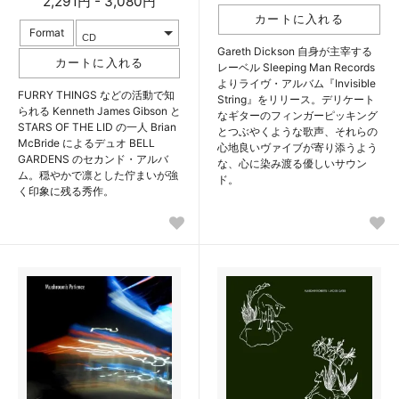
2,291円 - 3,080円
Format
Gareth Dickson 自身が主宰する
レーベル Sleeping Man Records
よりライヴ・アルバム『Invisible
FURRY THINGS などの活動で知
String』をリリース。デリケート
られる Kenneth James Gibson と
なギターのフィンガーピッキング
STARS OF THE LID の一人 Brian
とつぶやくような歌声、それらの
McBride によるデュオ BELL
心地良いヴァイブが寄り添うよう
GARDENS のセカンド・アルバ
な、心に染み渡る優しいサウン
ム。穏やかで凛とした佇まいが強
ド。
く印象に残る秀作。