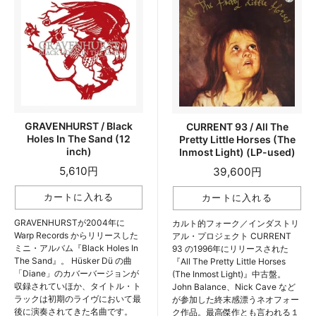
GRAVENHURST / Black
CURRENT 93 / All The
Holes In The Sand (12
Pretty Little Horses (The
inch)
Inmost Light) (LP-used)
5,610円
39,600円
GRAVENHURSTが2004年に
カルト的フォーク／インダストリ
Warp Records からリリースした
アル・プロジェクト CURRENT
ミニ・アルバム『Black Holes In
93 の1996年にリリースされた
The Sand』。 Hüsker Dü の曲
『All The Pretty Little Horses
「Diane」のカバーバージョンが
(The Inmost Light)』中古盤。
収録されていほか、タイトル・ト
John Balance、Nick Cave など
ラックは初期のライヴにおいて最
が参加した終末感漂うネオフォー
後に演奏されてきた名曲です。
ク作品。最高傑作とも言われる１