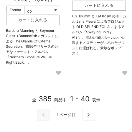
Format
F.S. Blumm と Kat Kosm のボーカ
ル Jana Plewa によるプロジェク
ト OLD SPLENDIFOLIA によるア
Barbara Manning と Seymour
ルバム『Swaying Boldly
Glass（Bananafishマガジン）に
Afar』。味わい深いボーカル、心
よる The Glands Of External
温まるメロディーが、枯れたサウ
Secretion。1996年リリースのレ
ンドに運ばれる、素敵なポップ
アなファースト・アルバム
ス！
『Northern Exposure Will Be
Right Back』。
385
1 - 40
全
商品中
表示
1
ページ目