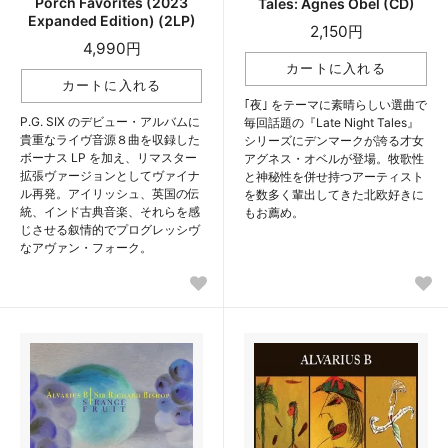
Porch Favorites (2023
Tales: Agnes Obel (CD)
Expanded Edition) (2LP)
2,150円
4,990円
｢夜｣ をテーマに素晴らしい選曲で
P.G. SIX のデビュー・アルバムに
毎回話題の『Late Night Tales』
貴重なライヴ音源８曲を収録した
シリーズにデンマークが誇る才女
ボーナス LP を加え、リマスター
アグネス・オベルが登場。牧歌性
拡張ヴァージョンとしてヴァイナ
と神秘性を併せ持つアーティスト
ル再発。アイリッシュ、英国の伝
を数多く輩出してきた北欧好きに
統、インド古典音楽、それらを感
もお薦め。
じさせる叙情的でプログレッシヴ
なアヴァン・フォーク。