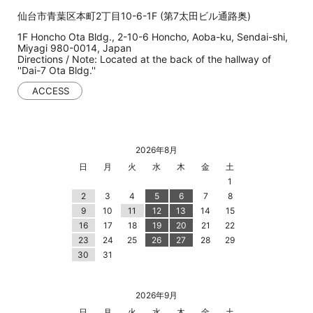
仙台市青葉区本町2丁目10-6-1F (第7太田ビル通路奥)
1F Honcho Ota Bldg., 2-10-6 Honcho, Aoba-ku, Sendai-shi,
Miyagi 980-0014, Japan
Directions / Note: Located at the back of the hallway of
''Dai-7 Ota Bldg.''
ACCESS
2026年8月
日
月
火
水
木
金
土
1
2
3
4
5
6
7
8
9
10
11
12
13
14
15
16
17
18
19
20
21
22
23
24
25
26
27
28
29
30
31
2026年9月
日
月
火
水
木
金
土