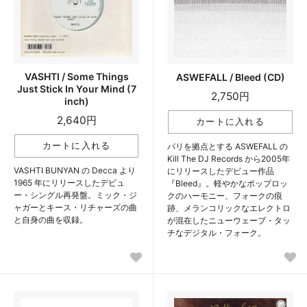
VASHTI / Some Things
ASWEFALL / Bleed (CD)
Just Stick In Your Mind (7
2,750円
inch)
2,640円
パリを拠点とする ASWEFALL の
Kill The DJ Records から2005年
VASHTI BUNYAN の Decca より
にリリースしたデビュー作品
1965 年にリリースしたデビュ
『Bleed』。軽やかなポップロッ
ー・シングル再発盤。ミック・ジ
クのハーモニー、フォークの痕
ャガーとキース・リチャーズの曲
跡、メランコリックなエレクトロ
と自身の曲を収録。
が混在したニューウェーブ・タッ
チなデジタル・フォーク。