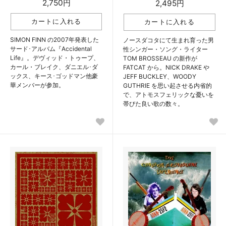
2,750円
2,495円
SIMON FINN の2007年発表した
ノースダコタにて生まれ育った男
サード･アルバム『Accidental
性シンガー・ソング・ライター
Life』。デヴィッド・トゥープ、
TOM BROSSEAU の新作が
カール・ブレイク、ダニエル･ダ
FATCAT から。NICK DRAKE や
ックス、キース･ゴッドマン他豪
JEFF BUCKLEY、WOODY
華メンバーが参加。
GUTHRIE を思い起させる内省的
で、アトモスフェリックな憂いを
帯びた良い歌の数々。