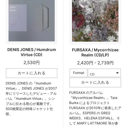
DENIS JONES / Humdrum
FURSAXA / Mycorrhizae
Virtue (CD)
Realm (CD/LP)
2,530円
2,420円 - 2,739円
Format
DENIS JONES の『Humdrum
Virtue』。DENIS JONES が2007
FURSAXA のアルバム
年にリリースしたデビュー・アル
『Mycorrhizae Realm』。Tara
バム『Humdrum Virtue』。シン
Burke によるプロジェクト
プルに伝わる歌心が素敵です。
FURSAXA が2010年に発表したア
500枚限定の特殊ジャケット仕
ルバム。ESPERS の GREG
様。
WEEKS、HELENA ESPVALL、そ
して MARY LATTIMORE 等が参