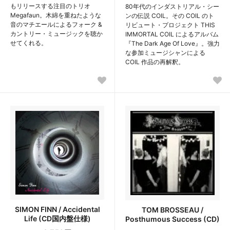
もリリースする注目のトリオ
80年代のインダストリアル・シー
Megafaun。木綿を重ねたような
ンの伝説 COIL。その COIL のト
音のマチエールによるフォーク &
リビュート・プロジェクト THIS
カントリー・ミュージックを聴か
IMMORTAL COIL によるアルバム
せてくれる。
『The Dark Age Of Love』。強力
な参加ミュージシャンによる
COIL 作品の再解釈。
SIMON FINN / Accidental
TOM BROSSEAU /
Life (CD国内盤仕様)
Posthumous Success (CD)