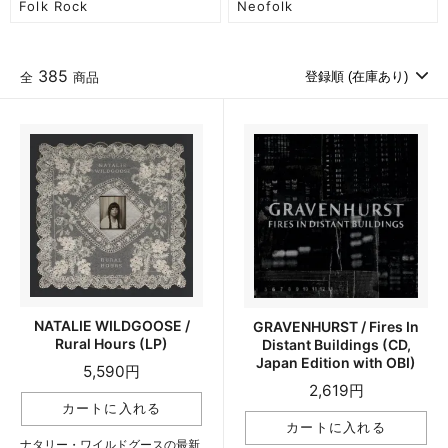
Folk Rock
Neofolk
385
全
商品
NATALIE WILDGOOSE /
GRAVENHURST / Fires In
Rural Hours (LP)
Distant Buildings (CD,
Japan Edition with OBI)
5,590円
2,619円
ナタリー・ワイルドグースの最新