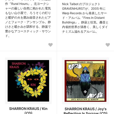
作『Rural Hours』。北ヨークシ
Nick Talbot のプロジェクト
ャーの厳しい自然に抱かれた電気
GRAVENHURSTが、2005 年に
もない山小屋で、ろうそくの灯り
Warp Records から発表したサー
と暖炉の火を囲み録音されたピア
ド・アルバム『Fires In Distant
ノとフォーク・アンサンブル。静
Buildings』。静寂と狂気、轟音と
けさと暖かみが調和する、静謐で
内省的世界が渦巻く、美しくダイ
豊かなアコースティック・サウン
ナミズム溢れるアルバム。
ド。
SHARRON KRAUS / Kin
SHARRON KRAUS / Joy's
(CD)
Reflection Is Sorrow (CD)