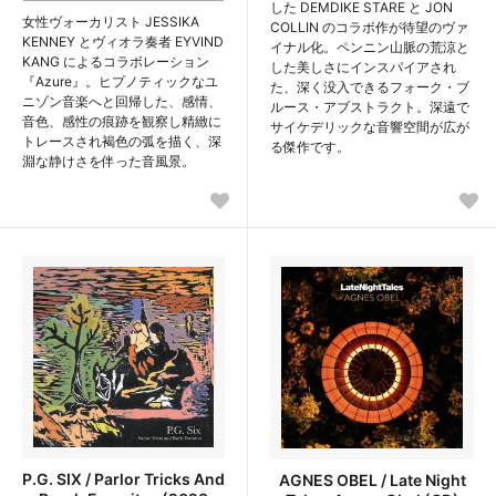
した DEMDIKE STARE と JON
女性ヴォーカリスト JESSIKA
COLLIN のコラボ作が待望のヴァ
KENNEY とヴィオラ奏者 EYVIND
イナル化。ペンニン山脈の荒涼と
KANG によるコラボレーション
した美しさにインスパイアされ
『Azure』。ヒプノティックなユ
た、深く没入できるフォーク・ブ
ニゾン音楽へと回帰した、感情、
ルース・アブストラクト。深遠で
音色、感性の痕跡を観察し精緻に
サイケデリックな音響空間が広が
トレースされ褐色の弧を描く、深
る傑作です。
淵な静けさを伴った音風景。
P.G. SIX / Parlor Tricks And
AGNES OBEL / Late Night