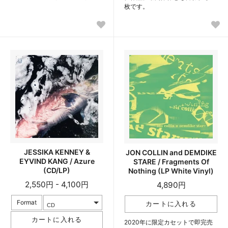
枚です。
JESSIKA KENNEY &
JON COLLIN and DEMDIKE
EYVIND KANG / Azure
STARE / Fragments Of
(CD/LP)
Nothing (LP White Vinyl)
2,550円 - 4,100円
4,890円
Format
2020年に限定カセットで即完売