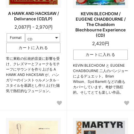
A HAWK AND HACKSAW /
KEVIN BLECHDOM /
Delivrance (CD/LP)
EUGENE CHADBOURNE /
The Chaddom
2,087円 - 2,970円
Blechbourne Experience
(CD)
Format
2,420円
常に東欧の伝統的音楽に影響を受
け、クレズマーとフォークをモチ
KEVIN BLECHDOM と EUGENE
ーフにサウンドを作り上げる A
CHADBOURNE 二人のバンジョー
HAWK AND HACKSAW が、ハン
によるデュエット。Brian
ガリーのインストゥルメンタル・
Wilson、Syd Barrett などの曲も
スタイルを基調とし作り上げた陽
カバーしています。奇妙で熱狂
気で熱狂的なフュージョン。
的。そしてとても楽しい作品。