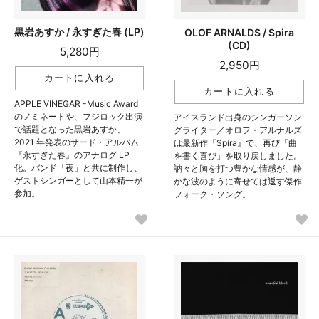
黒岩あすか / 永すぎた春 (LP)
OLOF ARNALDS / Spira
(CD)
5,280円
2,950円
APPLE VINEGAR -Music Award
のノミネートや、フジロック出演
アイスランド出身のシンガーソン
で話題となった黒岩あすか、
グライター／オロフ・アルナルズ
2021 年発表のサード・アルバム
は最新作『Spíra』で、再び「曲
『永すぎた春』のアナログ LP
を書く喜び」を取り戻しました。
化。バンド「夜」と共に制作し、
訥々と胸を打つ豊かな情感が、静
ゲストシンガーとして山本精一が
かな波のように寄せては返す傑作
参加。
フォーク・ソング。