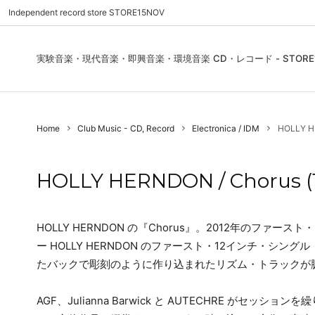
Independent record store STORE15NOV
実験音楽・現代音楽・即興音楽・環境音楽 CD・レコード - STORE1
Pre Order | 予約
New In
FEATURES | 特集
CD, Re
Blues
ご利用
Home
Club Music - CD, Record
Electronica / IDM
HOLLY HE
Used - CD, Record
Folk / World / Country
Contact Us | お問合わせ
DVD, V
Jazz / 
お気に
Sound Art / Non-Music
店舗案内
Sound 
HOLLY HERNDON / Chorus (1
Heads / Club Jazz
House
Record Store Day
Wear, 
HOLLY HERNDON の『Chorus』。2012年のファ
ー HOLLY HERNDON のファースト・12インチ・シン
たバックで彫刻のように作り込まれたリズム・トラックが
AGF、Julianna Barwick と AUTECHRE が