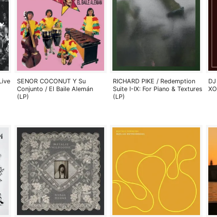
Live
SENOR COCONUT Y Su
RICHARD PIKE / Redemption
DJ
Conjunto / El Baile Alemán
Suite I-IX: For Piano & Textures
XO
(LP)
(LP)