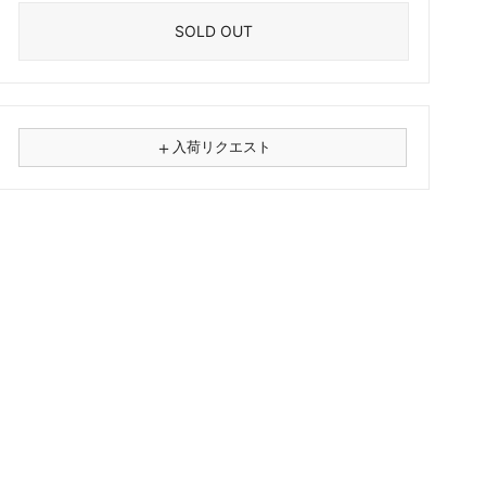
SOLD OUT
＋
入荷リクエスト
⚠
商品名
フォーマット
レコード
CD
カセット
その他
メールアドレス（必須）