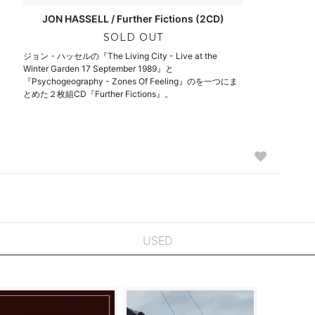
JON HASSELL / Further Fictions (2CD)
SOLD OUT
ジョン・ハッセルの『The Living City - Live at the
Winter Garden 17 September 1989』と
『Psychogeography - Zones Of Feeling』のを一つにま
とめた２枚組CD『Further Fictions』。
USED