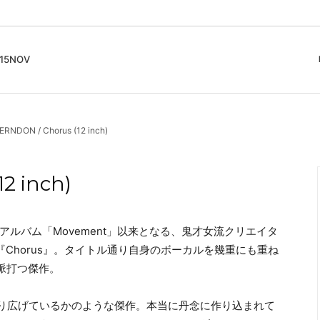
5NOV
cord
ガイド
Club Music - CD, Record
Contemporary / Classical
会員登録とポイント
RNDON / Chorus (12 inch)
IDEO
Free Jazz
入りリスト
Book, Zine
New Age / Ambient
News
Track
Bass Music / Dub
2 inch)
Techno
Accessory, Goods
ースト・アルバム「Movement」以来となる、鬼才女流クリエイタ
グル『Chorus』。タイトル通り自身のボーカルを幾重にも重ね
脈打つ傑作。
セッションを繰り広げているかのような傑作。本当に丹念に作り込まれて