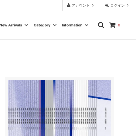
アカウント
ログイン
New Arrivals
Category
Information
0
Cassette Tape
Experimental / Noise
Calendar
Wear, Accessory, Goods
Rock / Pop
FAQ よくある質問
Electronica / IDM
Label