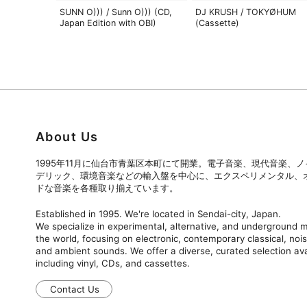
SUNN O))) / Sunn O))) (CD,
DJ KRUSH / TOKYØHUM
Japan Edition with OBI)
(Cassette)
About Us
1995年11月に仙台市青葉区本町にて開業。電子音楽、現代音楽、
デリック、環境音楽などの輸入盤を中心に、エクスペリメンタル、
ドな音楽を各種取り揃えています。
Established in 1995. We're located in Sendai-city, Japan.
We specialize in experimental, alternative, and underground
the world, focusing on electronic, contemporary classical, nois
and ambient sounds. We offer a diverse, curated selection ava
including vinyl, CDs, and cassettes.
Contact Us