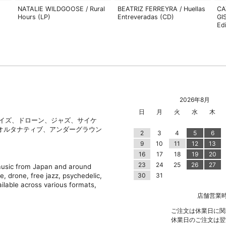
NATALIE WILDGOOSE / Rural
BEATRIZ FERREYRA / Huellas
CA
Hours (LP)
Entreveradas (CD)
GI
Ed
2026年8月
日
月
火
水
木
ノイズ、ドローン、ジャズ、サイケ
オルタナティブ、アンダーグラウン
2
3
4
5
6
9
10
11
12
13
16
17
18
19
20
23
24
25
26
27
 music from Japan and around
e, drone, free jazz, psychedelic,
30
31
ilable across various formats,
店舗営業時間 |
ご注文は休業日に関
休業日のご注文は翌