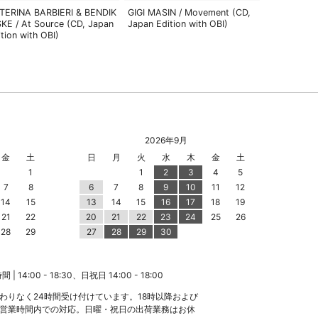
TERINA BARBIERI & BENDIK
GIGI MASIN / Movement (CD,
SKE / At Source (CD, Japan
Japan Edition with OBI)
ition with OBI)
2026年9月
金
土
日
月
火
水
木
金
土
1
1
2
3
4
5
7
8
6
7
8
9
10
11
12
14
15
13
14
15
16
17
18
19
21
22
20
21
22
23
24
25
26
28
29
27
28
29
30
 14:00 - 18:30、日祝日 14:00 - 18:00
わりなく24時間受け付けています。18時以降および
営業時間内での対応。日曜・祝日の出荷業務はお休