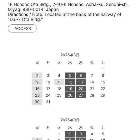
1F Honcho Ota Bldg., 2-10-6 Honcho, Aoba-ku, Sendai-shi,
Miyagi 980-0014, Japan
Directions / Note: Located at the back of the hallway of
''Dai-7 Ota Bldg.''
ACCESS
2026年8月
日
月
火
水
木
金
土
1
2
3
4
5
6
7
8
9
10
11
12
13
14
15
16
17
18
19
20
21
22
23
24
25
26
27
28
29
30
31
2026年9月
日
月
火
水
木
金
土
1
2
3
4
5