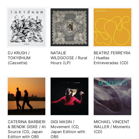
DJ KRUSH /
NATALIE
BEATRIZ FERREYRA
TOKYØHUM
WILDGOOSE / Rural
/ Huellas
(Cassette)
Hours (LP)
Entreveradas (CD)
CATERINA BARBIERI
GIGI MASIN /
MICHAEL VINCENT
& BENDIK GISKE / At
Movement (CD,
WALLER / Moments
Source (CD, Japan
Japan Edition with
(CD)
Edition with OBI)
OBI)