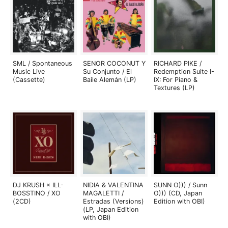
SML / Spontaneous
SENOR COCONUT Y
RICHARD PIKE /
Music Live
Su Conjunto / El
Redemption Suite I-
(Cassette)
Baile Alemán (LP)
IX: For Piano &
Textures (LP)
DJ KRUSH × ILL-
NIDIA & VALENTINA
SUNN O))) / Sunn
BOSSTINO / XO
MAGALETTI /
O))) (CD, Japan
(2CD)
Estradas (Versions)
Edition with OBI)
(LP, Japan Edition
with OBI)