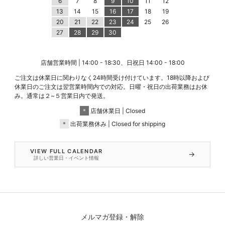
6
7
8
9
10
11
12
13
14
15
16
17
18
19
20
21
22
23
24
25
26
27
28
29
30
店舗営業時間 | 14:00 - 18:30、日祝日 14:00 - 18:00
ご注文は休業日に関わりなく24時間受け付けています。18時以降および
休業日のご注文は翌営業時間内での対応。日曜・祝日の出荷業務はお休
み。通常は２~５営業日内で発送。
＊
店舗休業日 | Closed
＊
出荷業務休み | Closed for shipping
VIEW FULL CALENDAR
→
詳しい営業日・イベント情報
メルマガ登録・解除