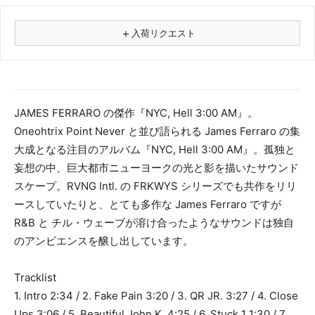
＋
入荷リクエスト
⚠
商品名
JAMES FERRARO の傑作『NYC, Hell 3:00 AM』。
Oneohtrix Point Never と並び語られる James Ferraro の集
フォーマット
大成となる注目のアルバム『NYC, Hell 3:00 AM』。孤独と
レコード
妄想の中、巨大都市ニューヨークの光と影を描いたサウンド
CD
スケープ。RVNG Intl. の FRKWYS シリーズでも共作をリリ
カセット
ースしていたりと、とても多作な James Ferraro ですが
その他
R&B と チル・ウェーブが溶け合ったようなサウンドは独自
メールアドレス（必須）
のアンビエンスを醸し出しています。
Tracklist
1. Intro 2:34 / 2. Fake Pain 3:20 / 3. QR JR. 3:27 / 4. Close
Ups 3:06 / 5. Beautiful John K. 4:25 / 6. Stuck 1 1:30 / 7.