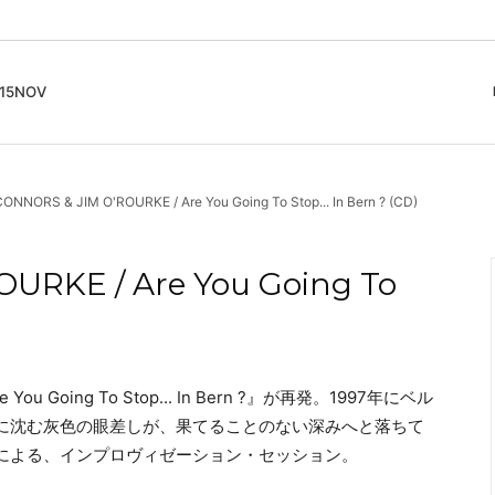
5NOV
cord
ガイド
Club Music - CD, Record
Contemporary / Classical
会員登録とポイント
NNORS & JIM O'ROURKE / Are You Going To Stop... In Bern ? (CD)
IDEO
Free Jazz
入りリスト
Book, Zine
New Age / Ambient
News
Track
Bass Music / Dub
URKE / Are You Going To
Techno
Accessory, Goods
ou Going To Stop... In Bern ?』が再発。1997年にベル
に沈む灰色の眼差しが、果てることのない深みへと落ちて
による、インプロヴィゼーション・セッション。