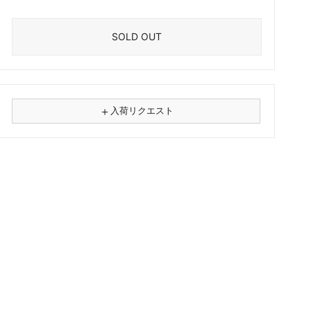
SOLD OUT
＋
入荷リクエスト
⚠
商品名
フォーマット
レコード
CD
カセット
その他
メールアドレス（必須）