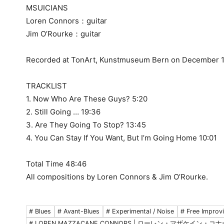
MSUICIANS
Loren Connors：guitar
Jim O’Rourke：guitar
Recorded at TonArt, Kunstmuseum Bern on December 1
TRACKLIST
1. Now Who Are These Guys? 5:20
2. Still Going … 19:36
3. Are They Going To Stop? 13:45
4. You Can Stay If You Want, But I’m Going Home 10:01
Total Time 48:46
All compositions by Loren Connors & Jim O’Rourke.
# Blues
# Avant-Blues
# Experimental / Noise
# Free Improvi
# LOREN MAZZACANE CONNORS | ローレン・マザケイン・コ