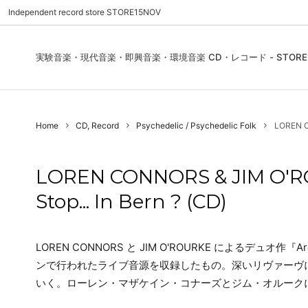
Independent record store STORE15NOV
実験音楽・現代音楽・即興音楽・環境音楽 CD・レコード - STORE1
Pre Order | 予約
New In
FEATURES | 特集
CD, Re
Blues
ご利用
Home
CD, Record
Psychedelic / Psychedelic Folk
LOREN CO
Used - CD, Record
Folk / World / Country
Contact Us | お問合わせ
DVD, V
Jazz / 
お気に
Sound Art / Non-Music
店舗案内
Sound 
LOREN CONNORS & JIM O'RO
Heads / Club Jazz
House
Stop... In Bern ? (CD)
Record Store Day
Wear, 
LOREN CONNORS と JIM O'ROURKE によるデュオ作『Are Y
ンで行われたライブ音源を収録したもの。深いリヴァーヴ
いく。ローレン・マザケイン・コナーズとジム・オルーク