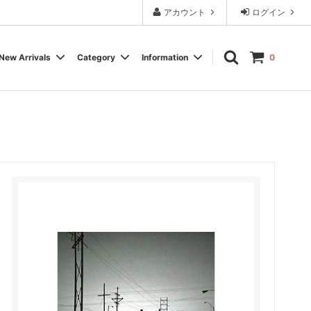
アカウント
ログイン
New Arrivals
Category
Information
0
Cassette Tape
Experimental / Noise
Calendar
Wear, Accessory, Goods
Rock / Pop
FAQ よくある質問
Electronica / IDM
Label