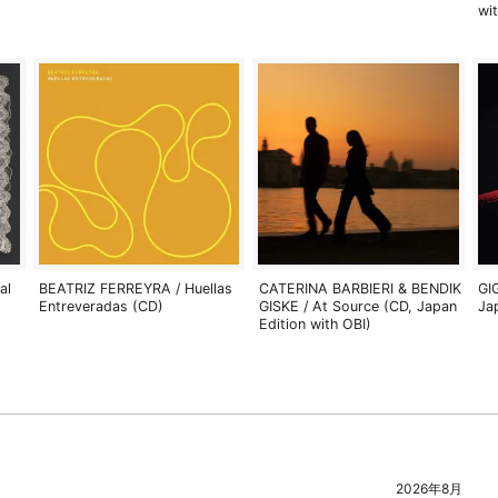
wi
al
BEATRIZ FERREYRA / Huellas
CATERINA BARBIERI & BENDIK
GI
Entreveradas (CD)
GISKE / At Source (CD, Japan
Ja
Edition with OBI)
2026年8月