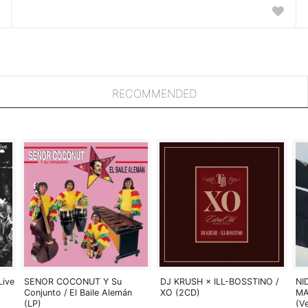
RECOMMENDED
Live
SENOR COCONUT Y Su
DJ KRUSH × ILL-BOSSTINO /
NI
Conjunto / El Baile Alemán
XO (2CD)
MA
(LP)
(V