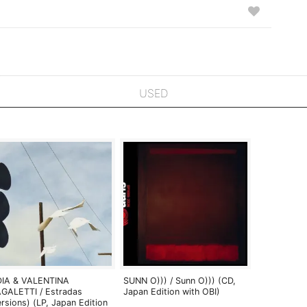
USED
DIA & VALENTINA
SUNN O))) / Sunn O))) (CD,
GALETTI / Estradas
Japan Edition with OBI)
ersions) (LP, Japan Edition