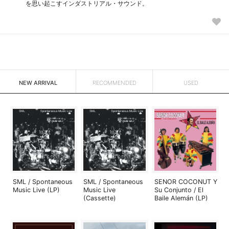
を思い起こすインダストリアル・サウンド。
NEW ARRIVAL
RECOMMENDED
USED
SML / Spontaneous
SML / Spontaneous
SENOR COCONUT Y
Music Live (LP)
Music Live
Su Conjunto / El
(Cassette)
Baile Alemán (LP)