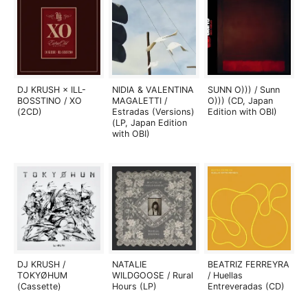
DJ KRUSH × ILL-
NIDIA & VALENTINA
SUNN O))) / Sunn
BOSSTINO / XO
MAGALETTI /
O))) (CD, Japan
(2CD)
Estradas (Versions)
Edition with OBI)
(LP, Japan Edition
with OBI)
DJ KRUSH /
NATALIE
BEATRIZ FERREYRA
TOKYØHUM
WILDGOOSE / Rural
/ Huellas
(Cassette)
Hours (LP)
Entreveradas (CD)