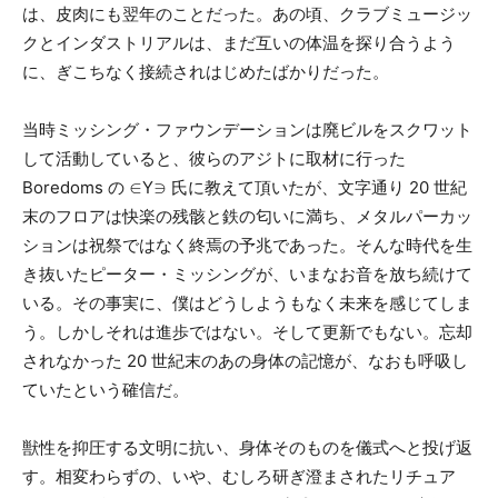
は、皮肉にも翌年のことだった。あの頃、クラブミュージッ
クとインダストリアルは、まだ互いの体温を探り合うよう
に、ぎこちなく接続されはじめたばかりだった。
当時ミッシング・ファウンデーションは廃ビルをスクワット
して活動していると、彼らのアジトに取材に行った
Boredoms の ∈Y∋ 氏に教えて頂いたが、文字通り 20 世紀
末のフロアは快楽の残骸と鉄の匂いに満ち、メタルパーカッ
ションは祝祭ではなく終焉の予兆であった。そんな時代を生
き抜いたピーター・ミッシングが、いまなお音を放ち続けて
いる。その事実に、僕はどうしようもなく未来を感じてしま
う。しかしそれは進歩ではない。そして更新でもない。忘却
されなかった 20 世紀末のあの身体の記憶が、なおも呼吸し
ていたという確信だ。
獣性を抑圧する文明に抗い、身体そのものを儀式へと投げ返
す。相変わらずの、いや、むしろ研ぎ澄まされたリチュア