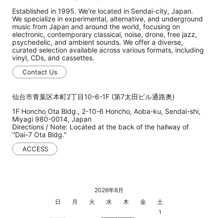
Established in 1995. We're located in Sendai-city, Japan.
We specialize in experimental, alternative, and underground
music from Japan and around the world, focusing on
electronic, contemporary classical, noise, drone, free jazz,
psychedelic, and ambient sounds. We offer a diverse,
curated selection available across various formats, including
vinyl, CDs, and cassettes.
Contact Us
仙台市青葉区本町2丁目10-6-1F (第7太田ビル通路奥)
1F Honcho Ota Bldg., 2-10-6 Honcho, Aoba-ku, Sendai-shi,
Miyagi 980-0014, Japan
Directions / Note: Located at the back of the hallway of
''Dai-7 Ota Bldg.''
ACCESS
2026年8月
日
月
火
水
木
金
土
1