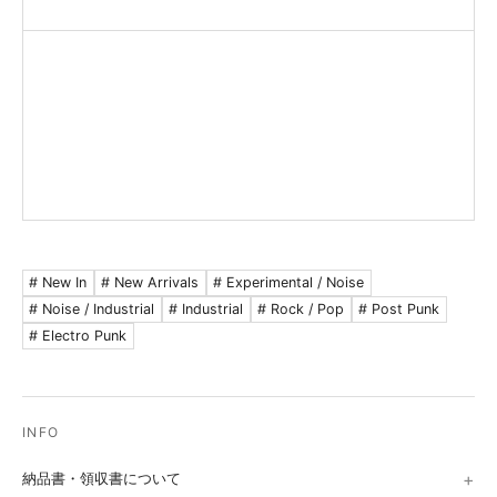
# New In
# New Arrivals
# Experimental / Noise
# Noise / Industrial
# Industrial
# Rock / Pop
# Post Punk
# Electro Punk
納品書・領収書について