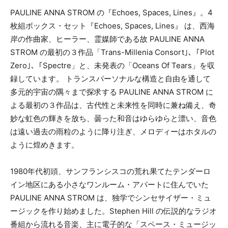
PAULINE ANNA STROM の『Echoes, Spaces, Lines』。4
メールアドレス（必須）
枚組ボックス・セット『Echoes, Spaces, Lines』 は、西海
岸の作曲家、ヒーラー、霊媒師である故 PAULINE ANNA
STROM の最初の３作品「Trans-Millenia Consort｣、｢Plot
Zero｣、｢Spectre」と、未発表の「Oceans Of Tears」を収
録しています。 トランスパーソナルな構造と自由を通して
多元的宇宙の隅々まで探求する PAULINE ANNA STROM に
よる最初の３作品は、古代性と未来性を同時に兼ね備え、奇
妙な虹色の輝きを放ち、曇った和音はゆらゆらと漂い、音色
は遠い過去の雨粒のように降り注ぎ、メロディーはホタルの
ように煌めきます。
1980年代初頭、サンフランシスコの荒れ果てたテンダーロ
イン地区にある小さなワンルーム・アパートに住んでいた
PAULINE ANNA STROM は、独学でシンセサイザー・ミュ
ージックを作り始めました。Stephen Hill の伝説的なラジオ
番組から流れる音楽、主に電子的な「スペース・ミュージッ