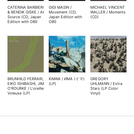
CATERINA BARBIERI
GIGI MASIN /
MICHAEL VINCENT
& BENDIK GISKE / At
Movement (CD,
WALLER / Moments
Source (CD, Japan
Japan Edition with
(CD)
Edition with OBI)
OBI)
BRUNHILD FERRARI,
KiMiMi / ИМА (イマ)
GREGORY
EIKO ISHIBASHI, JIM
(LP)
UHLMANN / Extra
O'ROURKE / L'oreille
Stars (LP Color
Voleuse (LP)
Vinyl)