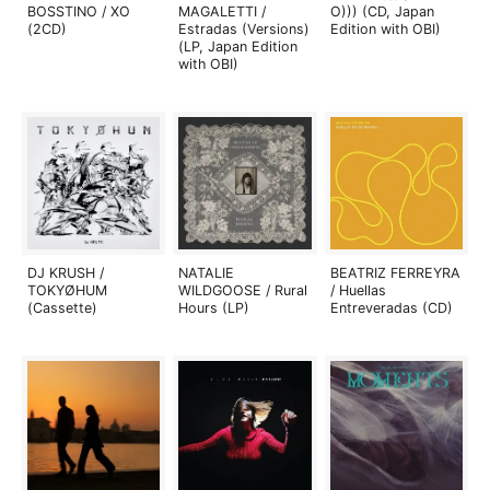
BOSSTINO / XO
MAGALETTI /
O))) (CD, Japan
(2CD)
Estradas (Versions)
Edition with OBI)
(LP, Japan Edition
with OBI)
DJ KRUSH /
NATALIE
BEATRIZ FERREYRA
TOKYØHUM
WILDGOOSE / Rural
/ Huellas
(Cassette)
Hours (LP)
Entreveradas (CD)