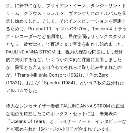
ク」に夢中になり、ブライアン・イーノ、タンジェリン・ド
リーム、クラウス・シュルツ、ヴァンゲリスのアルバムを収
集し始めました。そして、そのインスピレーションを翻訳す
るために、Prophet 10、ヤマハ CS-70m、Tascam 4 トラッ
ク・レコーダーなどを調達し、居住空間はリビングスタジオ
となり、彼女はそこで夜遅くまで音楽を制作し始めました。
PAULINE ANNA STROM は、視力の深刻な問題により最終
的に失明するなど、いくつかの深刻な課題に直面しました
が、異常とも言える自立心でそれらに取り組み生まれたの
が、｢Trans-Millenia Consort (1982)｣、｢Plot Zero
(1983)｣、および「Spectre (1984)」という３枚の並外れた
アルバムでした。
偉大なシンセサイザー奏者 PAULINE ANNA STROM の正当
な地位を確立したこのボックス・セットには、未発表の
「Oceans Of Tears」と、ライナー ノート、インタビューな
どが収められた 16ページの小冊子が含まれています。