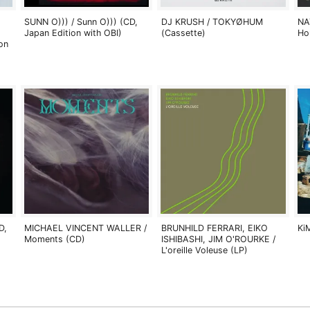
SUNN O))) / Sunn O))) (CD,
DJ KRUSH / TOKYØHUM
NA
Japan Edition with OBI)
(Cassette)
Ho
on
D,
MICHAEL VINCENT WALLER /
BRUNHILD FERRARI, EIKO
Ki
Moments (CD)
ISHIBASHI, JIM O'ROURKE /
L'oreille Voleuse (LP)