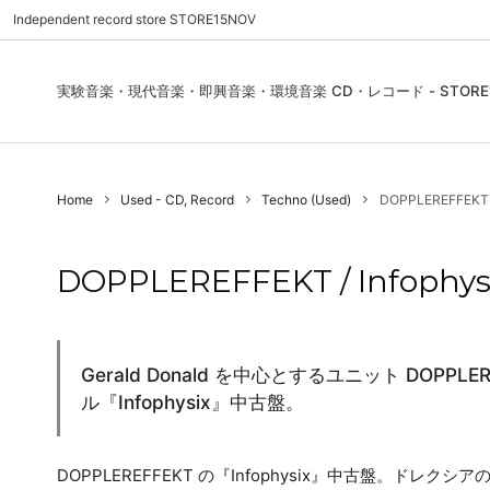
Independent record store STORE15NOV
実験音楽・現代音楽・即興音楽・環境音楽 CD・レコード - STORE1
Pre Order | 予約
New In
FEATURES | 特集
CD, Re
Blues
ご利用
Home
Used - CD, Record
Techno (Used)
DOPPLEREFFEKT / 
Used - CD, Record
Folk / World / Country
Contact Us | お問合わせ
DVD, V
Jazz / 
お気に
Sound Art / Non-Music
店舗案内
Sound 
DOPPLEREFFEKT / Infophysix
Heads / Club Jazz
House
Record Store Day
Wear, 
Gerald Donald を中心とするユニット DOPP
ル『Infophysix』中古盤。
DOPPLEREFFEKT の『Infophysix』中古盤。ドレクシアのメ