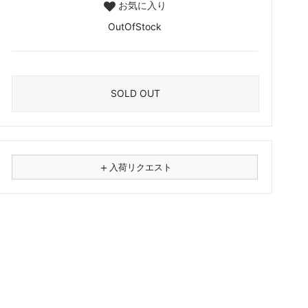
お気に入り
OutOfStock
SOLD OUT
＋
入荷リクエスト
⚠
商品名
フォーマット
レコード
CD
カセット
その他