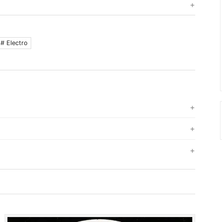
Sleeve
S (Sealed)
シールド未開封。
# Electro
EX (Excellent)
中古品としては良好。
VG+ (Very Good+)
通常の中古品。シール痕、多少のダメージ。
VG (Very Good)
底割れや裂けがみられるもの。
G (Good)
テープ補修、水によるダメージ。
メール