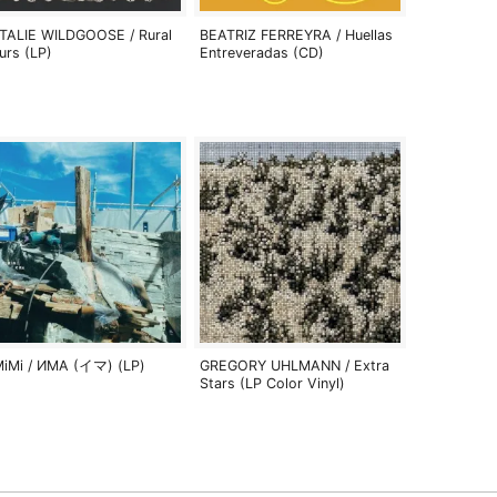
TALIE WILDGOOSE / Rural
BEATRIZ FERREYRA / Huellas
urs (LP)
Entreveradas (CD)
MiMi / ИМА (イマ) (LP)
GREGORY UHLMANN / Extra
Stars (LP Color Vinyl)