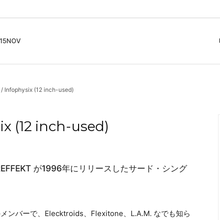
5NOV
cord
ガイド
Club Music - CD, Record
Contemporary / Classical
会員登録とポイント
Infophysix (12 inch-used)
IDEO
Free Jazz
入りリスト
Book, Zine
New Age / Ambient
News
Track
Bass Music / Dub
 (12 inch-used)
Techno
Accessory, Goods
LEREFFEKT が1996年にリリースしたサード・シング
ンバーで、Elecktroids、Flexitone、L.A.M. なでも知ら