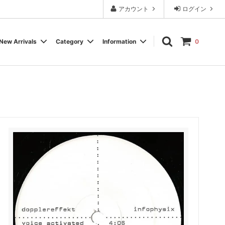
アカウント
ログイン
New Arrivals
Category
Information
0
Cassette Tape
Experimental / Noise
Calendar
Wear, Accessory, Goods
Rock / Pop
FAQ よくある質問
Electronica / IDM
Label