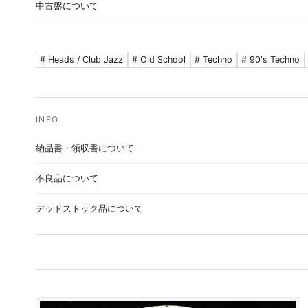
中古盤について
Media
S (Sealed)
シールド未開封。
# Heads / Club Jazz
# Old School
# Techno
# 90's Techno
音にでない極軽度のスレ。中古としては良
EX (Excellent)
好。
スレや極軽度の浅いキズ。僅かなノイズ、チ
VG+ (Very Good+)
リノイズが多少あり。
納品書・領収書について
キズやスレが多少あり。音飛びはしない程度
VG (Very Good)
でノイズあり。
不良品について
G (Good)
音飛びする可能性のある大きなキズあり。
デッドストック品について