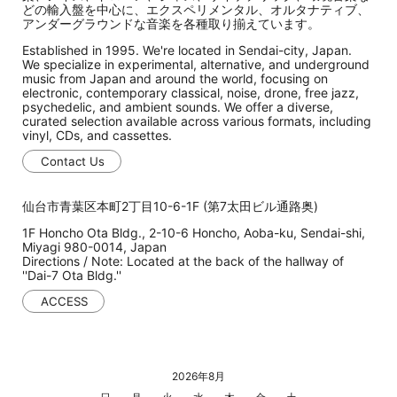
どの輸入盤を中心に、エクスペリメンタル、オルタナティブ、
アンダーグラウンドな音楽を各種取り揃えています。
Established in 1995. We're located in Sendai-city, Japan.
We specialize in experimental, alternative, and underground
music from Japan and around the world, focusing on
electronic, contemporary classical, noise, drone, free jazz,
psychedelic, and ambient sounds. We offer a diverse,
curated selection available across various formats, including
vinyl, CDs, and cassettes.
Contact Us
仙台市青葉区本町2丁目10-6-1F (第7太田ビル通路奥)
1F Honcho Ota Bldg., 2-10-6 Honcho, Aoba-ku, Sendai-shi,
Miyagi 980-0014, Japan
Directions / Note: Located at the back of the hallway of
''Dai-7 Ota Bldg.''
ACCESS
2026年8月