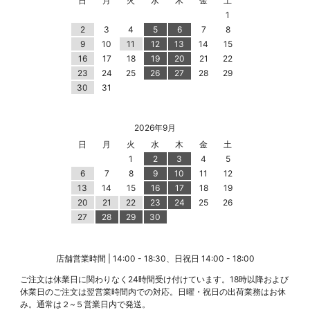
日
月
火
水
木
金
土
1
2
3
4
5
6
7
8
9
10
11
12
13
14
15
16
17
18
19
20
21
22
23
24
25
26
27
28
29
30
31
2026年9月
日
月
火
水
木
金
土
1
2
3
4
5
6
7
8
9
10
11
12
13
14
15
16
17
18
19
20
21
22
23
24
25
26
27
28
29
30
店舗営業時間 | 14:00 - 18:30、日祝日 14:00 - 18:00
ご注文は休業日に関わりなく24時間受け付けています。18時以降および
休業日のご注文は翌営業時間内での対応。日曜・祝日の出荷業務はお休
み。通常は２~５営業日内で発送。