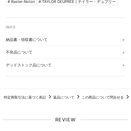
# Raster-Noton
# TAYLOR DEUPREE | テイラー・デュプリー
キズやスレが多少あり。音飛びはしない程度で
VG (Very Good)
ノイズあり。
G (Good)
音飛びする可能性のある大きなキズあり。
Sleeve
納品書・領収書について
S (Sealed)
シールド未開封。
不良品について
EX (Excellent)
中古品としては良好。
デッドストック品について
VG+ (Very Good+)
通常の中古品。シール痕、多少のダメージ。
VG (Very Good)
底割れや裂けがみられるもの。
G (Good)
テープ補修、水によるダメージ。
特定商取引法に基づく表記
返品について
この商品について問合せる
メール
REVIEW