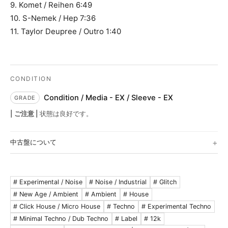
9. Komet / Reihen 6:49
10. S-Nemek / Hep 7:36
11. Taylor Deupree / Outro 1:40
Condition / Media - EX / Sleeve - EX
| ご注意 |
状態は良好です。
中古盤について
Media
S (Sealed)
シールド未開封。
# Experimental / Noise
# Noise / Industrial
# Glitch
# New Age / Ambient
# Ambient
# House
EX (Excellent)
音にでない極軽度のスレ。中古としては良好。
# Click House / Micro House
# Techno
# Experimental Techno
スレや極軽度の浅いキズ。僅かなノイズ、チリ
# Minimal Techno / Dub Techno
# Label
# 12k
VG+ (Very Good+)
ノイズが多少あり。