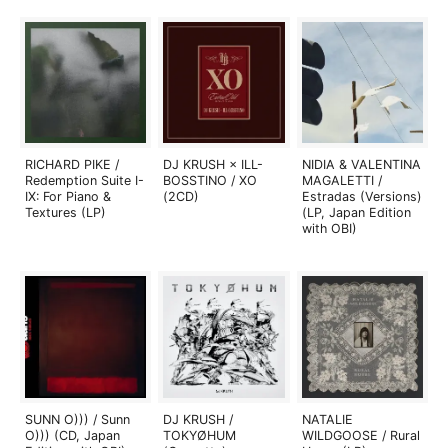
RICHARD PIKE /
DJ KRUSH × ILL-
NIDIA & VALENTINA
Redemption Suite I-
BOSSTINO / XO
MAGALETTI /
IX: For Piano &
(2CD)
Estradas (Versions)
Textures (LP)
(LP, Japan Edition
with OBI)
SUNN O))) / Sunn
DJ KRUSH /
NATALIE
O))) (CD, Japan
TOKYØHUM
WILDGOOSE / Rural