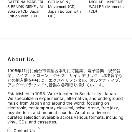
CATERINA BARBIERI
GIGI MASIN /
MICHAEL VINCENT
& BENDIK GISKE / At
Movement (CD,
WALLER / Moments
Source (CD, Japan
Japan Edition with
(CD)
Edition with OBI)
OBI)
About Us
1995年11月に仙台市青葉区本町にて開業。電子音楽、現代音
楽、ノイズ、ドローン、ジャズ、サイケデリック、環境音楽な
どの輸入盤を中心に、エクスペリメンタル、オルタナティブ、
アンダーグラウンドな音楽を各種取り揃えています。
Established in 1995. We're located in Sendai-city, Japan.
We specialize in experimental, alternative, and underground
music from Japan and around the world, focusing on
electronic, contemporary classical, noise, drone, free jazz,
psychedelic, and ambient sounds. We offer a diverse,
curated selection available across various formats, including
vinyl, CDs, and cassettes.
Contact Us