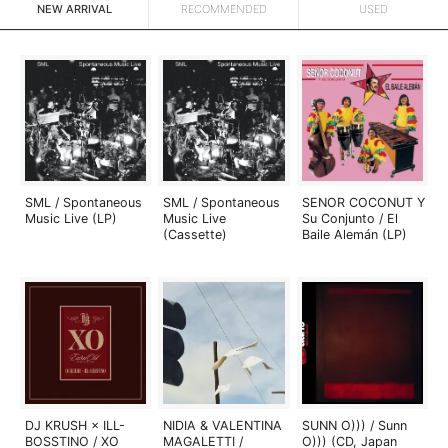
NEW ARRIVAL
RECOMMENDED
USED
SML / Spontaneous
SML / Spontaneous
SENOR COCONUT Y
Music Live (LP)
Music Live
Su Conjunto / El
(Cassette)
Baile Alemán (LP)
DJ KRUSH × ILL-
NIDIA & VALENTINA
SUNN O))) / Sunn
BOSSTINO / XO
MAGALETTI /
O))) (CD, Japan