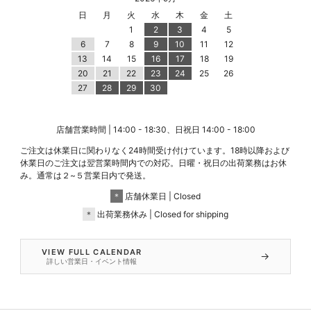
日
月
火
水
木
金
土
1
2
3
4
5
6
7
8
9
10
11
12
13
14
15
16
17
18
19
20
21
22
23
24
25
26
27
28
29
30
店舗営業時間 | 14:00 - 18:30、日祝日 14:00 - 18:00
ご注文は休業日に関わりなく24時間受け付けています。18時以降および
休業日のご注文は翌営業時間内での対応。日曜・祝日の出荷業務はお休
み。通常は２~５営業日内で発送。
＊
店舗休業日 | Closed
＊
出荷業務休み | Closed for shipping
VIEW FULL CALENDAR
→
詳しい営業日・イベント情報