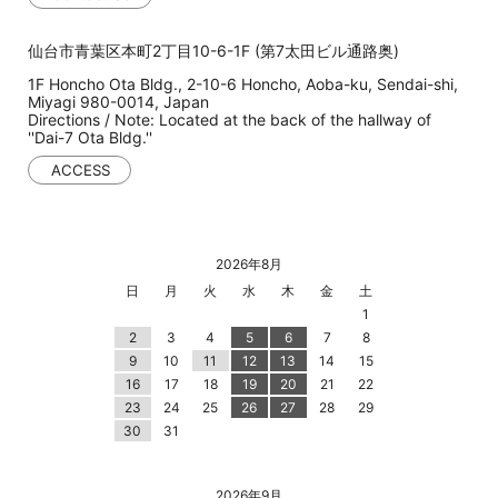
仙台市青葉区本町2丁目10-6-1F (第7太田ビル通路奥)
1F Honcho Ota Bldg., 2-10-6 Honcho, Aoba-ku, Sendai-shi,
Miyagi 980-0014, Japan
Directions / Note: Located at the back of the hallway of
''Dai-7 Ota Bldg.''
ACCESS
2026年8月
日
月
火
水
木
金
土
1
2
3
4
5
6
7
8
9
10
11
12
13
14
15
16
17
18
19
20
21
22
23
24
25
26
27
28
29
30
31
2026年9月